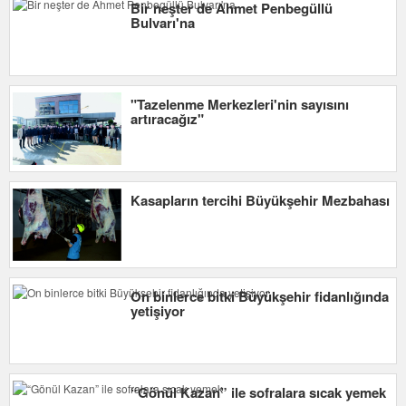
Bir neşter de Ahmet Penbegüllü
Bulvarı'na
"Tazelenme Merkezleri'nin sayısını
artıracağız"
Kasapların tercihi Büyükşehir Mezbahası
On binlerce bitki Büyükşehir fidanlığında
yetişiyor
“Gönül Kazan” ile sofralara sıcak yemek