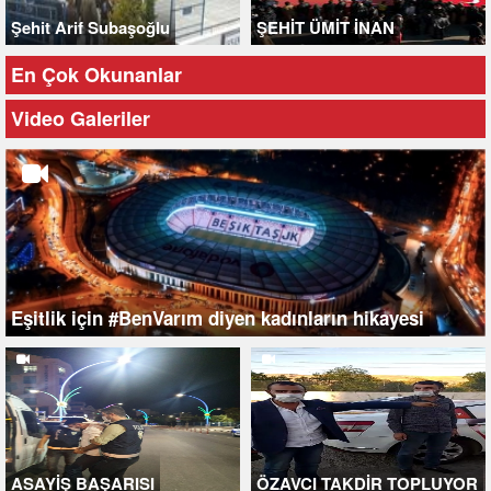
Şehit Arif Subaşoğlu
ŞEHİT ÜMİT İNAN
En Çok Okunanlar
Video Galeriler
Eşitlik için #BenVarım diyen kadınların hikayesi
ASAYİŞ BAŞARISI
ÖZAVCI TAKDİR TOPLUYOR