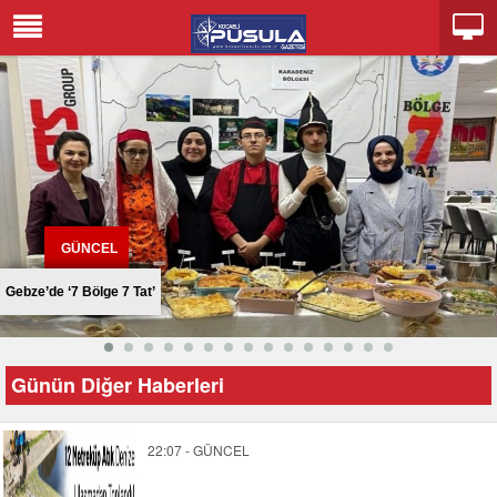
GÜNCEL
Gebze’de ‘7 Bölge 7 Tat’
Günün Diğer Haberleri
22:07 - GÜNCEL