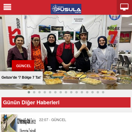
GÜNCEL
Gebze’de ‘7 Bölge 7 Tat’
Günün Diğer Haberleri
22:07 - GÜNCEL