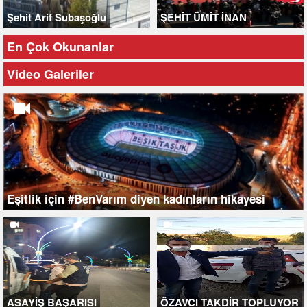
Şehit Arif Subaşoğlu
ŞEHİT ÜMİT İNAN
En Çok Okunanlar
Video Galeriler
Eşitlik için #BenVarım diyen kadınların hikayesi
ASAYİŞ BAŞARISI
ÖZAVCI TAKDİR TOPLUYOR