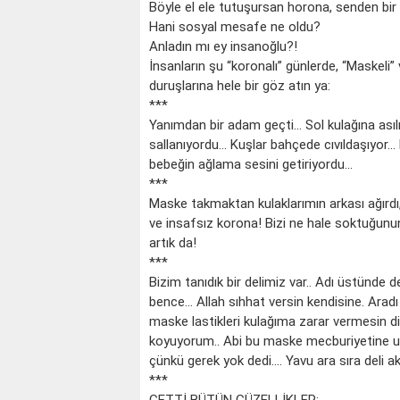
Böyle el ele tutuşursan horona, senden bir
Hani sosyal mesafe ne oldu?
Anladın mı ey insanoğlu?!
İnsanların şu “koronalı” günlerde, “Maskeli
duruşlarına hele bir göz atın ya:
***
Yanımdan bir adam geçti... Sol kulağına ası
sallanıyordu... Kuşlar bahçede cıvıldaşıyor..
bebeğin ağlama sesini getiriyordu...
***
Maske takmaktan kulaklarımın arkası ağırdı
ve insafsız korona! Bizi ne hale soktuğun
artık da!
***
Bizim tanıdık bir delimiz var.. Adı üstünde 
bence... Allah sıhhat versin kendisine. Arad
maske lastikleri kulağıma zarar vermesin d
koyuyorum.. Abi bu maske mecburiyetine uy
çünkü gerek yok dedi.... Yavu ara sıra deli aklı
***