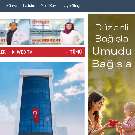
r
Künye
İletişim
Yeni Kayıt
Üye Girişi
..
..
LER
WEB TV
TÜMÜ