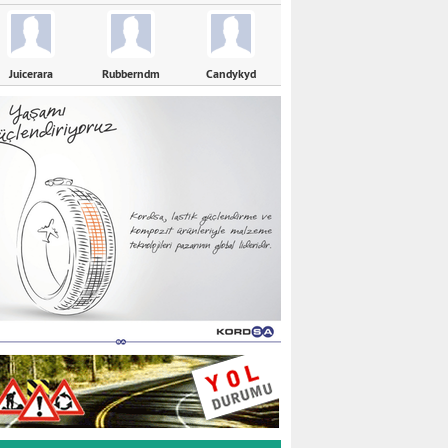
Juicerara
Rubberndm
Candykyd