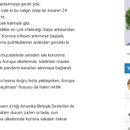
n anlatmaya gerek yok…
öyle ki bu salgın olayı bir insanın 24
kte…
pek kalmadı gibi…
likle en çok etkilediği İtalya arkasından
 “ Korona etkisini yitirmeye başladı,
me politikalarının ardından görüldü ki
şı mücadelede yeniden sıkı korunma
u Avrupa ülkelerinde kaldırılan maske
ıkı pandemi kararları alınmaya başlandı
Y
rtasına doğru hızla yaklaşırken, Avrupa
lde açılması” hususu da halen netlik
am ettiği Amerika Birleşik Devletleri ile
 vahim durum zaten ortada, son
 ülkelerinde korona vakaları tekrar