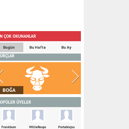
N ÇOK OKUNANLAR
Bugün
Bu Hafta
Bu Ay
URÇLAR
İKİZLER
YENGEÇ
OPÜLER ÜYELER
Frankbum
WillieReups
Portablejsu