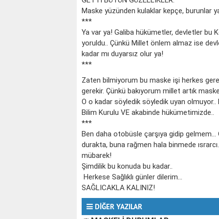
GETTİ BÜTÜN GÜZELLİKLER:
Maske yüzünden kulaklar kepçe, burunlar y
***
Ya var ya! Galiba hükümetler, devletler bu 
yoruldu.. Çünkü Millet önlem almaz ise de
kadar mı duyarsız olur ya!
***
Zaten bilmiyorum bu maske işi herkes gerek
gerekir. Çünkü bakıyorum millet artık maskey
O o kadar söyledik söyledik uyan olmuyor.. H
Bilim Kurulu VE akabinde hükümetimizde..
***
Ben daha otobüsle çarşıya gidip gelmem..
durakta, buna rağmen hala binmede ısrarcı
KOÇ
mübarek!
Şimdilik bu konuda bu kadar..
Herkese Sağlıklı günler dilerim…
SAĞLICAKLA KALINIZ!
DİĞER YAZILAR