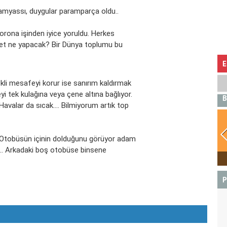
amyassı, duygular paramparça oldu..
Korona işinden iyice yoruldu. Herkes
vlet ne yapacak? Bir Dünya toplumu bu
E
li mesafeyi korur ise sanırım kaldırmak
i tek kulağına veya çene altına bağlıyor.
B
avalar da sıcak.... Bilmiyorum artık top
. Otobüsün içinin dolduğunu görüyor adam
... Arkadaki boş otobüse binsene
BOĞA
P