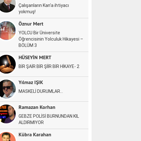
Çalışanların Kan'a ihtiyacı
yokmuş!
Öznur Mert
YOLCU Bir Üniversite
Öğrencisinin Yolculuk Hikayesi –
BÖLÜM 3
HÜSEYİN MERT
BİR ŞAİR BİR ŞİİR BİR HİKAYE- 2
Yılmaz IŞIK
MASKELİ DURUMLAR…
Ramazan Korhan
GEBZE POLİSİ BURNUNDAN KIL
ALDIRMIYOR
Kübra Karahan