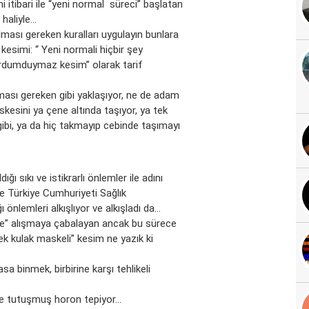
i itibari ile “yeni normal süreci” başlatan
 haliyle…
ması gereken kuralları uygulayın bunlara
 kesimi: “ Yeni normali hiçbir şey
rdumduymaz kesim” olarak tarif
ması gereken gibi yaklaşıyor, ne de adam
esini ya çene altında taşıyor, ya tek
ibi, ya da hiç takmayıp cebinde taşımayı
ğı sıkı ve istikrarlı önlemler ile adını
le Türkiye Cumhuriyeti Sağlık
ı önlemleri alkışlıyor ve alkışladı da…
ce” alışmaya çabalayan ancak bu sürece
ek kulak maskeli” kesim ne yazık ki
 binmek, birbirine karşı tehlikeli
le tutuşmuş horon tepiyor…