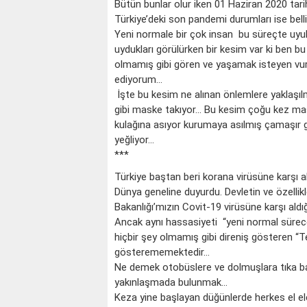
Bütün bunlar olur iken 01 Haziran 2020 tarih
Türkiye’deki son pandemi durumları ise belli
Yeni normale bir çok insan bu süreçte uyul
uydukları görülürken bir kesim var ki ben bu
olmamış gibi gören ve yaşamak isteyen vu
ediyorum…
İşte bu kesim ne alınan önlemlere yaklaşıl
gibi maske takıyor… Bu kesim çoğu kez mask
kulağına asıyor kurumaya asılmış çamaşır g
yeğliyor…
***
Türkiye baştan beri korana virüsüne karşı aldı
Dünya geneline duyurdu. Devletin ve özellik
Bakanlığı’mızın Covit-19 virüsüne karşı aldığ
Ancak aynı hassasiyeti “yeni normal süre
hiçbir şey olmamış gibi direniş gösteren “T
gösterememektedir…
Ne demek otobüslere ve dolmuşlara tıka basa
yakınlaşmada bulunmak…
Keza yine başlayan düğünlerde herkes el e