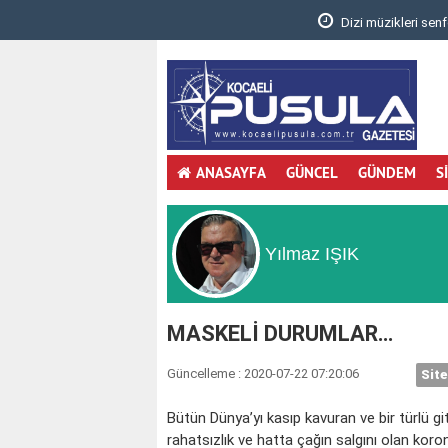
.
Dizi müzikleri senfonik yorumla Gebzelileri
ANASAYFA
GÜNCEL
GÜNDEM
S
Yılmaz IŞIK
MASKELİ DURUMLAR…
Güncelleme : 2020-07-22 07:20:06
Site
Bütün Dünya’yı kasıp kavuran ve bir türlü 
rahatsızlık ve hatta çağın salgını olan koro