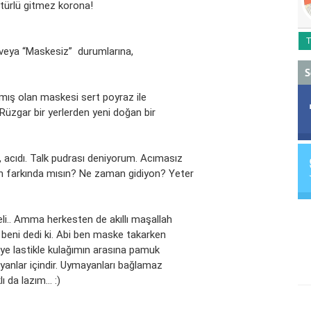
 türlü gitmez korona!
T
” veya “Maskesiz” durumlarına,
S
lmış olan maskesi sert poyraz ile
. Rüzgar bir yerlerden yeni doğan bir
, acıdı. Talk pudrası deniyorum. Acımasız
un farkında mısın? Ne zaman gidiyon? Yeter
deli.. Amma herkesten de akıllı maşallah
ı beni dedi ki. Abi ben maske takarken
iye lastikle kulağımın arasına pamuk
anlar içindir. Uymayanları bağlamaz
 da lazım... :)