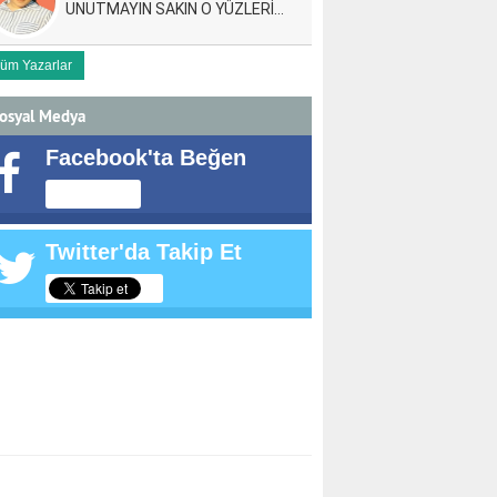
UNUTMAYIN SAKIN O YÜZLERİ…
üm Yazarlar
osyal Medya
Facebook'ta Beğen
Twitter'da Takip Et