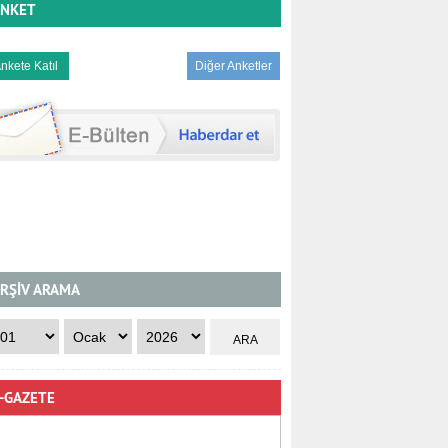
NKET
Diğer Anketler
RŞİV ARAMA
-GAZETE