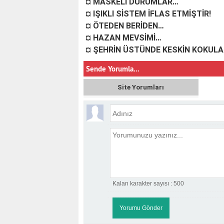
¤ MASKELİ DURUMLAR…
¤ IŞIKLI SİSTEM İFLAS ETMİŞTİR!
¤ ÖTEDEN BERİDEN…
¤ HAZAN MEVSİMİ…
¤ ŞEHRİN ÜSTÜNDE KESKİN KOKUL
Sende Yorumla...
Site Yorumları
Kalan karakter sayısı :
500