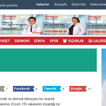
Haberler
Anasayfa
Mobil Site
Webmaste
 m..
..
İYASET
EKONOMİ
DÜNYA
SPOR
YAZARLAR
GALERİ
Facebook
Tweetle
Google
1
0
0
+1
gitmek ve dinmek bilmeyen bir önemli
navirüs (Covit-19) vakasının insanlığı ne