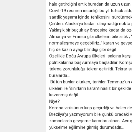
hale getirdiğini artık buradan da uzun uzu
Covit-19 resmen insanlığı bu yıl tutsak aldı, 
saatlik yaşamı içinde tehlikesini sürdürme
Çin’den, Alaska’ya kadar ulaşmadığı nokta 
Yaklaşık bir buçuk ay öncesine kadar da özel
Almanya ve Fransa gibi ülkelerin bile artık ,
normalleşmeye geçebiliriz..” kararı ve gevşe
hiç de kazın ayağı bilindiği gibi değil…
Özellikle Doğu Avrupa ülkeleri salgına kar
politikalarına başvurmaya başladılar. Komş
takma zorunluluğu tekrar getirildi. Tekrar s
buralarda…
Bütün bunlar olurken, tarihler Temmuz’un o
ülkeleri ile “sınırların karantinasız bir şeki
kazanmış değil…
Niye?
Korona virüsünün kırıp geçirdiği ve halen dev
Brezilya’yı yazmıyorum bile çünkü oradaki
zamanlarda gevşeme kararları alınan Avrupa
yükselme eğilimine girmiş durumdadır…