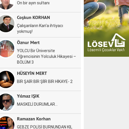
On bir ayın sultanı
Coşkun KORHAN
Çalışanların Kan'a ihtiyacı
yokmuş!
Öznur Mert
YOLCU Bir Üniversite
Öğrencisinin Yolculuk Hikayesi –
BÖLÜM 3
HÜSEYİN MERT
BİR ŞAİR BİR ŞİİR BİR HİKAYE- 2
Yılmaz IŞIK
MASKELİ DURUMLAR…
Ramazan Korhan
GEBZE POLİSİ BURNUNDAN KIL