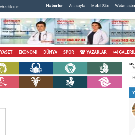
Haberler
Anasayfa
Mobil Site
Webmaste
 m..
..
İYASET
EKONOMİ
DÜNYA
SPOR
YAZARLAR
GALERİ
src
w
Y