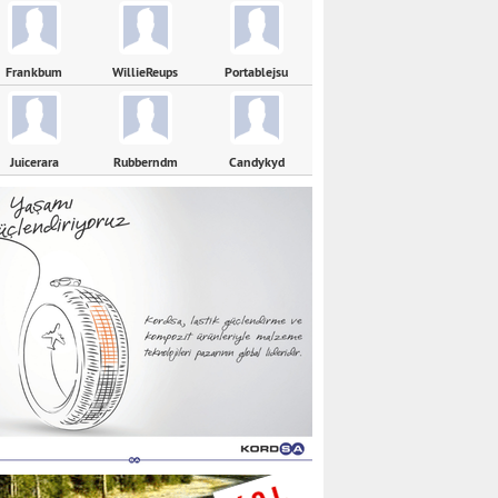
Frankbum
WillieReups
Portablejsu
Juicerara
Rubberndm
Candykyd