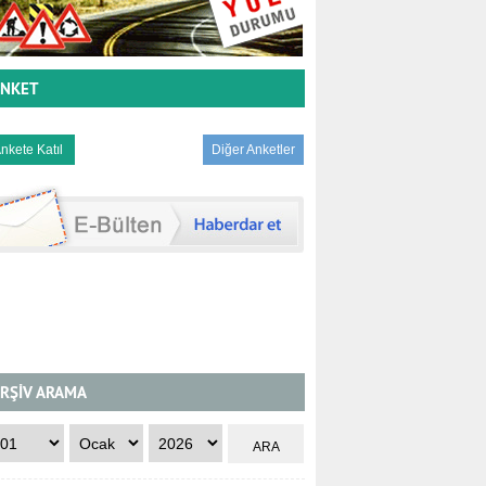
NKET
Diğer Anketler
RŞİV ARAMA