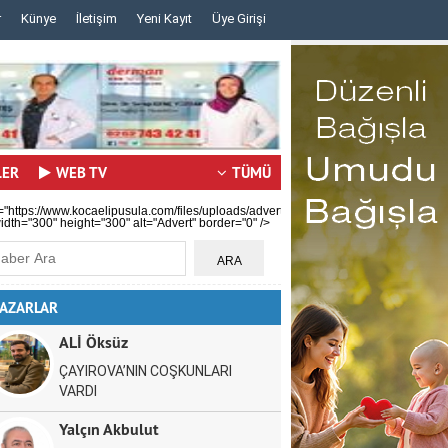
r
Künye
İletişim
Yeni Kayıt
Üye Girişi
..
..
LER
WEB TV
TÜMÜ
="https://www.kocaelipusula.com/files/uploads/advert/c59b0ea80a.jpg"
idth="300" height="300" alt="Advert" border="0" />
AZARLAR
ALİ Öksüz
ÇAYIROVA’NIN COŞKUNLARI
VARDI
Yalçın Akbulut