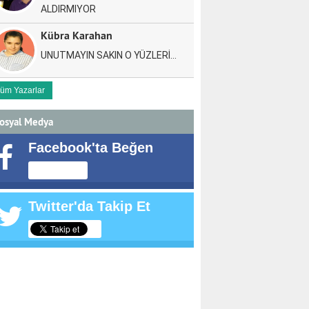
ALDIRMIYOR
Kübra Karahan
UNUTMAYIN SAKIN O YÜZLERİ…
üm Yazarlar
osyal Medya
Facebook'ta Beğen
Twitter'da Takip Et