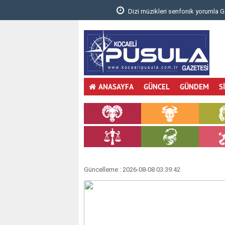
.
Dizi müzikleri senfonik yorumla Gebzelileri
ANASAYFA
GÜNCEL
GÜNDEM
S
Güncelleme : 2026-08-08 03:39:42