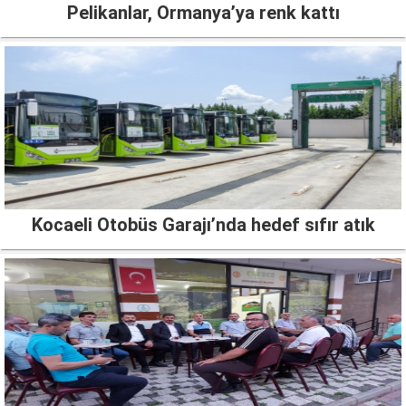
Pelikanlar, Ormanya’ya renk kattı
Kocaeli Otobüs Garajı’nda hedef sıfır atık