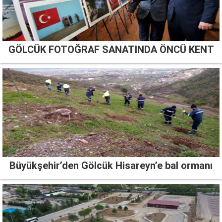
GÖLCÜK FOTOĞRAF SANATINDA ÖNCÜ KENT
Büyükşehir’den Gölcük Hisareyn’e bal ormanı