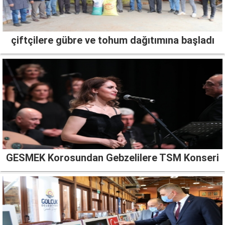
çiftçilere gübre ve tohum dağıtımına başladı
GESMEK Korosundan Gebzelilere TSM Konseri