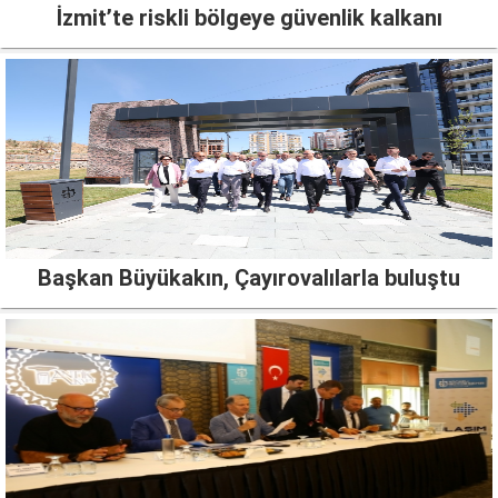
İzmit’te riskli bölgeye güvenlik kalkanı
Başkan Büyükakın, Çayırovalılarla buluştu