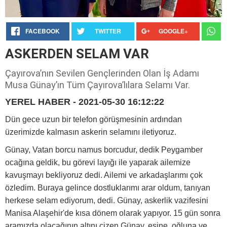
FACEBOOK
TWITTER
GOOGLE+
ASKERDEN SELAM VAR
Çayırova’nın Sevilen Gençlerinden Olan İş Adamı
Musa Günay’ın Tüm Çayırova’lılara Selamı Var.
YEREL HABER - 2021-05-30 16:12:22
Dün gece uzun bir telefon görüşmesinin ardından
üzerimizde kalmasın askerin selamını iletiyoruz.
Günay, Vatan borcu namus borcudur, dedik Peygamber
ocağına geldik, bu görevi layığı ile yaparak ailemize
kavuşmayı bekliyoruz dedi. Ailemi ve arkadaşlarımı çok
özledim. Buraya gelince dostluklarımı arar oldum, tanıyan
herkese selam ediyorum, dedi. Günay, askerlik vazifesini
Manisa Alaşehir'de kısa dönem olarak yapıyor. 15 gün sonra
aramızda olacağının altını çizen Günay, eşine, oğluna ve