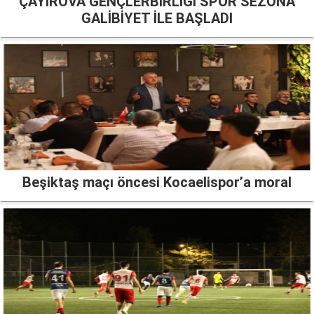
ÇAYIROVA GENÇLERBİRLİĞİ SPOR SEZONA
GALİBİYET İLE BAŞLADI
Beşiktaş maçı öncesi Kocaelispor’a moral