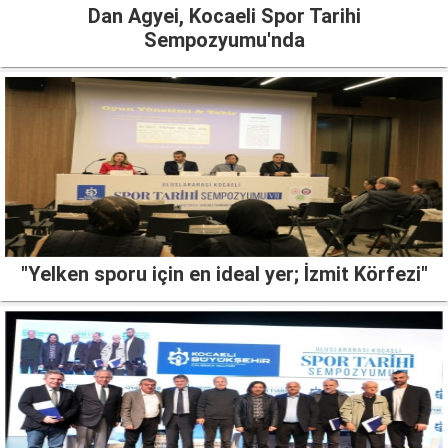
Dan Agyei, Kocaeli Spor Tarihi
Sempozyumu'nda
"Yelken sporu için en ideal yer; İzmit Körfezi"