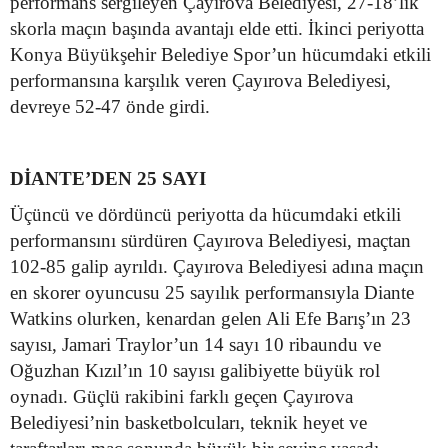
performans sergileyen Çayırova Belediyesi, 27-18’lik
skorla maçın başında avantajı elde etti. İkinci periyotta
Konya Büyükşehir Belediye Spor’un hücumdaki etkili
performansına karşılık veren Çayırova Belediyesi,
devreye 52-47 önde girdi.
DİANTE’DEN 25 SAYI
Üçüncü ve dördüncü periyotta da hücumdaki etkili
performansını sürdüren Çayırova Belediyesi, maçtan
102-85 galip ayrıldı. Çayırova Belediyesi adına maçın
en skorer oyuncusu 25 sayılık performansıyla Diante
Watkins olurken, kenardan gelen Ali Efe Barış’ın 23
sayısı, Jamari Traylor’un 14 sayı 10 ribaundu ve
Oğuzhan Kızıl’ın 10 sayısı galibiyette büyük rol
oynadı. Güçlü rakibini farklı geçen Çayırova
Belediyesi’nin basketbolcuları, teknik heyet ve