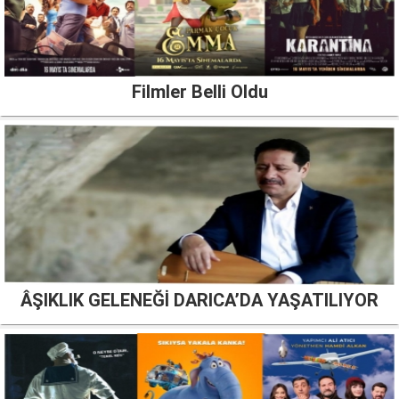
Filmler Belli Oldu
ÂŞIKLIK GELENEĞİ DARICA’DA YAŞATILIYOR