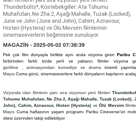
Thunderbolts*, Köstebekgiller: Ata Tohumu
Muhafızları, Ne Zha 2, Aşağı Mahalle, Tuzak (Locked),
June ve John (June and John), Cahim, Aznavour,
Histeri (Hysteria) ve Ölü Mevsim filmlerinin
sinemaseverlerin beğenisine sunuluyor.
MAGAZİN - 2025-05-02 07:38:39
Pek çok film dünyayla birlikte aynı anda vizyona giren
Paribu C
birbirinden farklı türde yerli ve yabancı filmler vizyona get
gerilime
,
animasyondan komediye ve drama
önemli yapımla
Mayıs
Cuma günü, sinemaseverlere farklı dünyaların kapılarını arala
Vizyonda olan filmlerin yanı sıra vizyonun yeni filmleri
Thunderbolt
Tohumu Muhafızları, Ne Zha 2, Aşağı Mahalle, Tuzak (Locked),
John), Cahim, Aznavour, Histeri (Hysteria)
ve
Ölü Mevsim
filmle
Mayıs
Cuma haftasının yaşam programı Paribu Cineverse'ün mobi
sitesi üzerinden takip edilebiliyor.