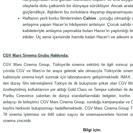
olaylarla dolu çalkantılı bir dünyaya sürüklüyor. Ancak aral
güçlendikçe, ilişkilerin bu zorluklara dayanıp dayanamayac
Haftanın yerli korku filmlerinden
Cahim
, çocuğu olmadığı içi
anlaşma yapan Hacer'in hikâyesini anlatıyor. Çocuk sahibi 
kabileleriyle anlaşma yapmakta bulan Hacer'in yaptırdığı 
etkiler. Üç sene içerisinde hamile kalan Hacer'i ve ailesini
CGV Mars Sinema Grubu Hakkında:
CGV Mars Cinema Group, Türkiye'de sinema sektörü ile ilgili sonsuz po
yılında CGV ve Mars'ın bir araya gelerek aile olmasıyla Türkiye'de sinem
kalitesiyle sinema keyfi sunmak için laboratuvarını geliştirmektedir. IMAX
ileri düzey film teknolojilerini Türkiye ile ilk buluşturan şirket olan CGV
özelleştirilmiş koltuklarının yer aldığı Gold Class ve Tempur salonları ile d
Paribu Cineverse salonları ile dünya standartlarındaki belgeler; konfo
anlayışı ile birleştirici CGV Mars Cinema Group, sunduğu kampanyalar ve
keyfini herkesle buluşturmayı hedeflemektedir. CGV Mars Cinema Group Tü
78 sinema işletmesi ve 640 salon sayısı ile sinemaseverlere hizmet s
sinema zinciridir.
Bilgi için: