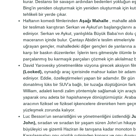
kurar. Destansı bir savaşın ardından bedenleri yokluğun eş
Bing'in yeniden oluşturmak için yeniden oluşturmak için kuts
tehlikeli bir yerde çıkar.
Haftanın komedi filmlerinden
Aşağı Mahalle
, mahalle abil
bir teslimatı karıştıran Serkan ve Aykut'un başlangıçlarını a
ediniyor. Serkan ve Aykut, yanlışlıkla Büyük Baba'nın dolu ç
maceranın içinde bulur. Çantayı Abidin'e teslim etmeleriyl
uğrayan gençler, mahalledeki diğer gençleri de yanlarına 
karşı bir baskın düzenlerler. İşlerin ters gitmesiyle ölümle 
parçalanmış bu karmaşık parçaları çözmek için akılalmaz bi
David Yarovesky yönetmenlikte vizyona girecek aksiyon fil
(Locked),
oynadığı araç içerisinde mahsur kalan bir adamı
ediniyor. Eddie, özelleştirmeleri yapan bir adamdır. Bir gün 
donatılmış lüks bir SUV'a bağlı, bir tuzağa düştüğünün fark
William, adaleti kendi zalim yöntemiyle sağlamak için araçta 
yaparak onu adeta bir hapishaneye dönüştürmüştür. Arab
aracının fiziksel ve fiziksel işkencelere direnirken hem geç
yüzleşmek zorunda kalıyor.
Luc Besson'un senaristliğini ve yönetmenliğini üstlendiği
J
John),
sıradan ve sıradan bir yaşam süren John'un hikayes
büyüleyici ve gizemli Haziran ile tanışana kadar monoton b
Karşılaşmaları onu günlük rutininden koparır ve onu duygu