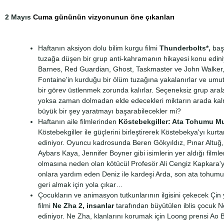
2 Mayıs
Cuma gününün vizyonunun öne çıkanları
Haftanın aksiyon dolu bilim kurgu filmi
Thunderbolts*,
başa
tuzağa düşen bir grup anti-kahramanın hikayesi konu edini
Barnes, Red Guardian, Ghost, Taskmaster ve John Walker, 
Fontaine'in kurduğu bir ölüm tuzağına yakalanırlar ve umu
bir görev üstlenmek zorunda kalırlar. Seçeneksiz grup ara
yoksa zaman dolmadan elde edecekleri miktarın arada kalm
büyük bir şey yaratmayı başarabilecekler mi?
Haftanın aile filmlerinden
Köstebekgiller: Ata Tohumu Muh
Köstebekgiller ile güçlerini birleştirerek Köstebekya'yı kurt
ediniyor. Oyuncu kadrosunda Beren Gökyıldız, Pınar Altuğ
Aybars Kaya, Jennifer Boyner gibi isimlerin yer aldığı filmle
olmasına neden olan kötücül Profesör Ali Cengiz Kapkara'y
onlara yardım eden Deniz ile kardeşi Arda, son ata tohum
geri almak için yola çıkar…
Çocukların ve animasyon tutkunlarının ilgisini çekecek Çi
filmi
Ne Zha 2, insanlar
tarafından büyütülen iblis çocuk N
ediniyor. Ne Zha, klanlarını korumak için Loong prensi Ao Bin