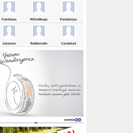
Frankbum
WillieReups
Portablejsu
Juicerara
Rubberndm
Candykyd