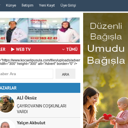
r
Künye
İletişim
Yeni Kayıt
Üye Girişi
..
..
LER
WEB TV
TÜMÜ
="https://www.kocaelipusula.com/files/uploads/advert/c59b0ea80a.jpg"
idth="300" height="300" alt="Advert" border="0" />
AZARLAR
ALİ Öksüz
ÇAYIROVA’NIN COŞKUNLARI
VARDI
Yalçın Akbulut