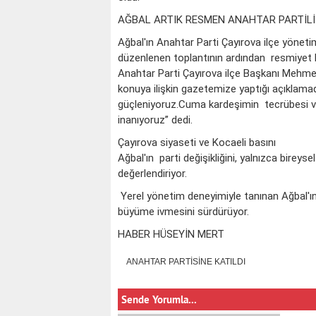
AĞBAL ARTIK RESMEN ANAHTAR PARTİLİ
Ağbal'ın Anahtar Parti Çayırova ilçe yönetim
düzenlenen toplantının ardından resmiyet
Anahtar Parti Çayırova ilçe Başkanı Mehm
konuya ilişkin gazetemize yaptığı açıklamad
güçleniyoruz.Cuma kardeşimin tecrübesi ve 
inanıyoruz” dedi.
Çayırova siyaseti ve Kocaeli basını
Ağbal'ın parti değişikliğini, yalnızca bireys
değerlendiriyor.
Yerel yönetim deneyimiyle tanınan Ağbal'ın
büyüme ivmesini sürdürüyor.
HABER HÜSEYİN MERT
ANAHTAR PARTİSİNE KATILDI
Sende Yorumla...