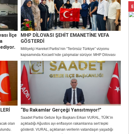
E
ası İlçe
MHP DİLOVASI ŞEHİT EMANETİNE VEFA
na
GÖSTERDİ
 ediyor.
Milliyetçi Hareket Partisi’nin “Terörsüz Türkiye” vizyonu
kapsamında Kocaeli’nde çalışmalar sürüyor. MHP Dilovası
İlçe Başkanlığı, bu çerçevede şehit Mehmet Kocabay’ın
ailesini ziyaret ederek, şehidin hatırasını yaşatma ve emanete
sahip çıkma mesajı verdi.
LERİ
“Bu Rakamlar Gerçeği Yansıtmıyor!”
Saadet Partisi Gebze İlçe Başkanı Erkan VURAL, TÜİK’in
acak olan
açıkladığı Ağustos ayı enflasyon rakamlarına sert tepki
ulundu.
gösterdi. VURAL, açıklanan verilerin vatandaşın yaşadığı