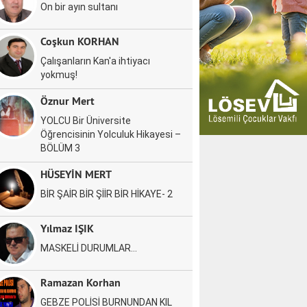
On bir ayın sultanı
Coşkun KORHAN
Çalışanların Kan'a ihtiyacı
yokmuş!
Öznur Mert
YOLCU Bir Üniversite
Öğrencisinin Yolculuk Hikayesi –
BÖLÜM 3
HÜSEYİN MERT
BİR ŞAİR BİR ŞİİR BİR HİKAYE- 2
Yılmaz IŞIK
MASKELİ DURUMLAR…
Ramazan Korhan
GEBZE POLİSİ BURNUNDAN KIL