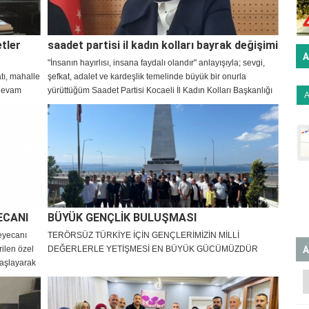
tler
saadet partisi il kadın kolları bayrak değişimi
A
"İnsanın hayırlısı, insana faydalı olandır" anlayışıyla; sevgi,
atı, mahalle
şefkat, adalet ve kardeşlik temelinde büyük bir onurla
 devam
yürüttüğüm Saadet Partisi Kocaeli İl Kadın Kolları Başkanlığı
görevini devretmiş bulunuyorum.
ECANI
BÜYÜK GENÇLİK BULUŞMASI
heyecanı
TERÖRSÜZ TÜRKİYE İÇİN GENÇLERİMİZİN MİLLİ
A
rilen özel
DEĞERLERLE YETİŞMESİ EN BÜYÜK GÜCÜMÜZDÜR
başlayarak