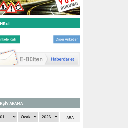
NKET
Diğer Anketler
RŞİV ARAMA