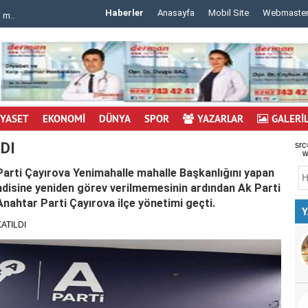
Haberler
Anasayfa
Mobil Site
Webmaste
 m..
..
İYASET
EKONOMİ
DÜNYA
SPOR
YAZARLAR
GALERİ
DI
src
w
Parti Çayırova Yenimahalle mahalle Başkanlığını yapan
disine yeniden görev verilmemesinin ardından Ak Parti
nahtar Parti Çayırova ilçe yönetimi geçti.
Y
ATILDI