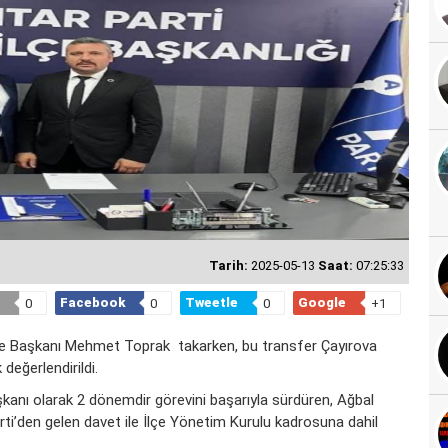
Tarih:
2025-05-13
Saat:
07:25:33
Facebook
Tweetle
Google
0
0
0
+1
ilçe Başkanı Mehmet Toprak takarken, bu transfer Çayırova
değerlendirildi.
kanı olarak 2 dönemdir görevini başarıyla sürdüren, Ağbal
ti’den gelen davet ile İlçe Yönetim Kurulu kadrosuna dahil