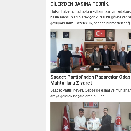
ÇİLER'DEN BASINA TEBRİK.
Halkın haber alma hakkını kullanması için fedakarc
basın mensupları olarak çok kutsal bir görevi yerin
getiriyorsunuz. Gazetecilik, sadece bir meslek deği
izini sürmek, topluma ışık tutmak ve demokrasiyi 
adına büyük bir sorumluluktur.
Saadet Partisi’nden Pazarcılar Odası
Muhtarlara Ziyaret
Saadet Partisi heyeti, Gebze’de esnaf ve muhtarlarl
araya gelerek istişarelerde bulundu.