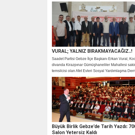
VURAL; YALNIZ BIRAKMAYACAĞIZ..!
Saadet Partisi Gebze İlçe Başkanı Erkan Vural, Koca
divanda Kirazpınar Gümüşhaneliler Mahallesi sakin
temsilcisi olan Afet Evleri Sosyal Yardımlaşma Der
destek vererek şu açıklamada bulundu:
Büyük Birlik Gebze’de Tarih Yazdı: 700
Salon Yetersiz Kaldı