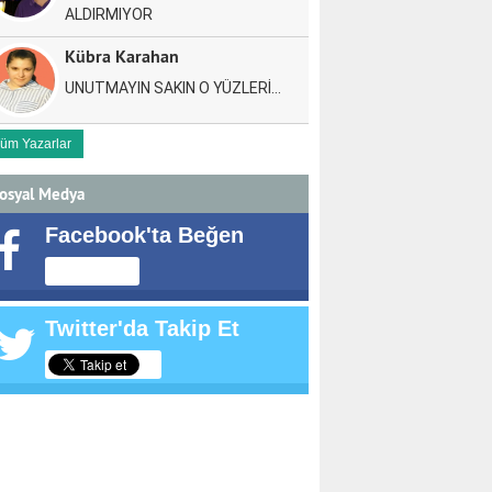
ALDIRMIYOR
Kübra Karahan
UNUTMAYIN SAKIN O YÜZLERİ…
üm Yazarlar
osyal Medya
Facebook'ta Beğen
Twitter'da Takip Et