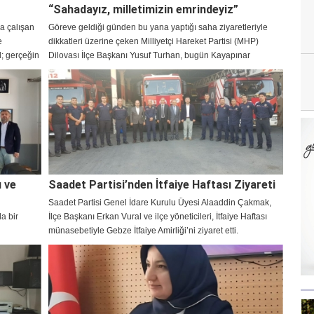
“Sahadayız, milletimizin emrindeyiz”
a çalışan
Göreve geldiği günden bu yana yaptığı saha ziyaretleriyle
e
dikkatleri üzerine çeken Milliyetçi Hareket Partisi (MHP)
l; gerçeğin
Dilovası İlçe Başkanı Yusuf Turhan, bugün Kayapınar
yaşatmak
Mahallesi’nde hem muhtarı hem de mahalle sakinlerini
ziyaret ederek çalışmalarını sürdürdü.
 ve
Saadet Partisi’nden İtfaiye Haftası Ziyareti
Saadet Partisi Genel İdare Kurulu Üyesi Alaaddin Çakmak,
a bir
İlçe Başkanı Erkan Vural ve ilçe yöneticileri, İtfaiye Haftası
münasebetiyle Gebze İtfaiye Amirliği’ni ziyaret etti.