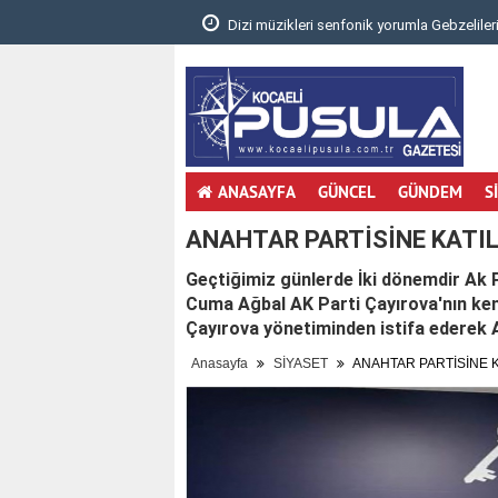
.
Dizi müzikleri senfonik yorumla Gebzelileri
ANASAYFA
GÜNCEL
GÜNDEM
S
ANAHTAR PARTİSİNE KATIL
Geçtiğimiz günlerde İki dönemdir Ak 
Cuma Ağbal AK Parti Çayırova'nın ken
Çayırova yönetiminden istifa ederek A
Anasayfa
SİYASET
ANAHTAR PARTİSİNE K