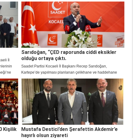
gerçek hayatla uyuşmadığını belirtti.
Sarıdoğan, “ÇED raporunda ciddi eksikler
olduğu ortaya çıktı.
eli İl
lerinin
Saadet Partisi Kocaeli İl Başkanı Recep Sarıdoğan,
neği’ne
Kartepe’de yapılması planlanan çelikhane ve haddehane
projesinde ısrar edilmesine tepki gösterdi.
 Kişilik
Mustafa Destici’den Şerafettin Akdemir’e
hayırlı olsun ziyareti