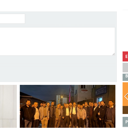
E
B
BOĞA
P