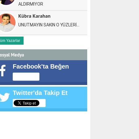
ALDIRMIYOR
Kübra Karahan
UNUTMAYIN SAKIN O YÜZLERİ…
üm Yazarlar
osyal Medya
Facebook'ta Beğen
Twitter'da Takip Et