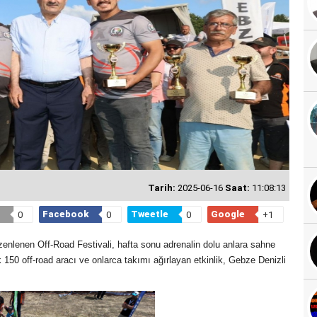
Tarih:
2025-06-16
Saat:
11:08:13
Facebook
Tweetle
Google
0
0
0
+1
enlenen Off-Road Festivali, hafta sonu adrenalin dolu anlara sahne
k 150 off-road aracı ve onlarca takımı ağırlayan etkinlik, Gebze Denizli