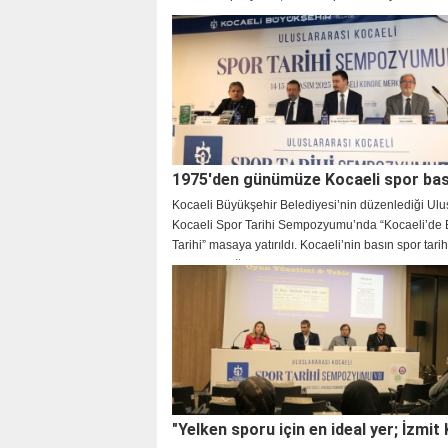
araya getirdi. Amatör sporu ve sporcularına sürekli
verilmesi gerektiğini belirten katılımcılar, kentin yeti
sporcuların da kente birçok yönden destek vermele
gerektiğini ifade etti.
1975'den günümüze Kocaeli spor bas
Kocaeli Büyükşehir Belediyesi’nin düzenlediği Ulu
Kocaeli Spor Tarihi Sempozyumu’nda “Kocaeli’de 
Tarihi” masaya yatırıldı. Kocaeli’nin basın spor tarih
tutan mesleğin duayenleri, 40-50 yıl önceki spor
gazeteciliğinden bugünlere nasıl geldiklerini anlattı
isimler, yeni nesil gazeteciliğin kolaya kaçtığını sa
"Yelken sporu için en ideal yer; İzmit