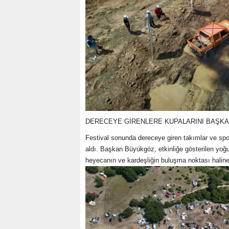
DERECEYE GİRENLERE KUPALARINI BAŞK
Festival sonunda dereceye giren takımlar ve sp
aldı. Başkan Büyükgöz, etkinliğe gösterilen yoğ
heyecanın ve kardeşliğin buluşma noktası halin
KOÇ