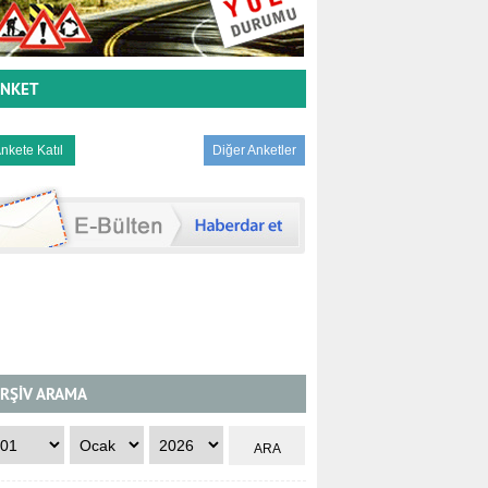
NKET
Diğer Anketler
RŞİV ARAMA