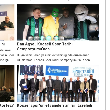
 destek
dünyasının önemli isimlerini bir araya getirdi. Sempozyum,
ştirdiği
Kocaeli Kongre Merkezi’nde sporun geçmişine ışık tutan çok
ri
sayıda oturuma sahne oluyor.
ını
Dan Agyei, Kocaeli Spor Tarihi
Sempozyumu'nda
slararası
Basın Spor
Büyükşehir Belediyesi’nin ev sahipliğinde düzenlenen
ine ışık
Uluslararası Kocaeli Spor Tarihi Sempozyumu’nun son
gününde Kocaelispor sevgisi yaşandı. Galatasaray maçında
. Tecrübeli
attığı golle takımına galibiyeti getiren Dan Agyei,
vundu.
sempozyumun gerçekleştiği Kongre Merkezi’nde yeşil-siyahlı
taraftarlarla buluştu.
 Körfezi"
Kocaelispor'un efsaneleri anıları tazeledi