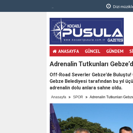
.
Dizi müzikleri senfonik yorumla Gebzelileri
ANASAYFA
GÜNCEL
GÜNDEM
S
Adrenalin Tutkunları Gebze’d
Off-Road Severler Gebze’de Buluştu! G
Gebze Belediyesi tarafından bu yıl ü
adrenalin dolu anlara sahne oldu.
Anasayfa
SPOR
Adrenalin Tutkunları Gebze