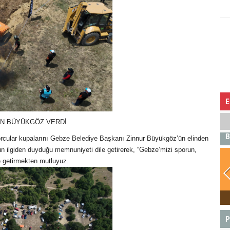
E
AN BÜYÜKGÖZ VERDİ
B
orcular kupalarını Gebze Belediye Başkanı Zinnur Büyükgöz’ün elinden
un ilgiden duyduğu memnuniyeti dile getirerek, “Gebze’mizi sporun,
e getirmekten mutluyuz.
BOĞA
P