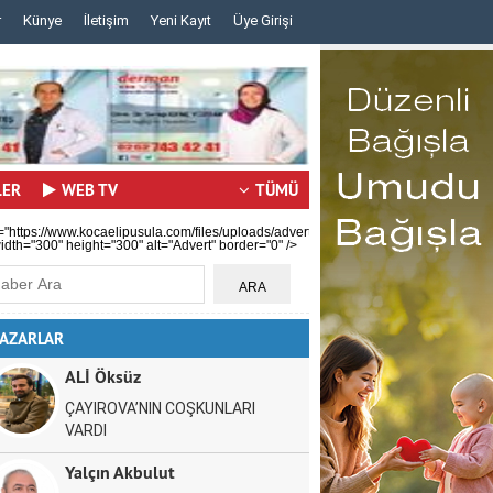
r
Künye
İletişim
Yeni Kayıt
Üye Girişi
..
..
LER
WEB TV
TÜMÜ
="https://www.kocaelipusula.com/files/uploads/advert/c59b0ea80a.jpg"
idth="300" height="300" alt="Advert" border="0" />
AZARLAR
ALİ Öksüz
ÇAYIROVA’NIN COŞKUNLARI
VARDI
Yalçın Akbulut