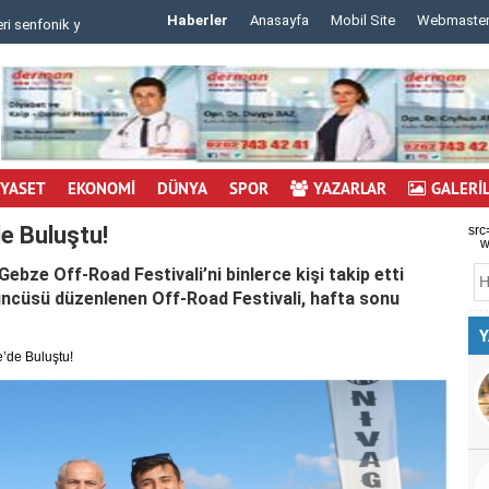
Haberler
Anasayfa
Mobil Site
Webmaste
 m..
..
İYASET
EKONOMİ
DÜNYA
SPOR
YAZARLAR
GALERİ
e Buluştu!
src
w
ebze Off-Road Festivali’ni binlerce kişi takip etti
çüncüsü düzenlenen Off-Road Festivali, hafta sonu
Y
’de Buluştu!