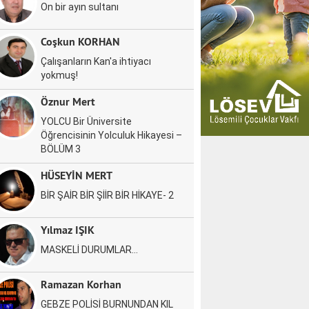
On bir ayın sultanı
Coşkun KORHAN
Çalışanların Kan'a ihtiyacı
yokmuş!
Öznur Mert
YOLCU Bir Üniversite
Öğrencisinin Yolculuk Hikayesi –
BÖLÜM 3
HÜSEYİN MERT
BİR ŞAİR BİR ŞİİR BİR HİKAYE- 2
Yılmaz IŞIK
MASKELİ DURUMLAR…
Ramazan Korhan
GEBZE POLİSİ BURNUNDAN KIL