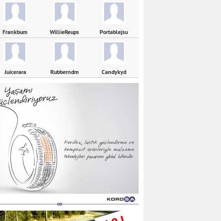
Frankbum
WillieReups
Portablejsu
Juicerara
Rubberndm
Candykyd