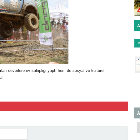
A
rı severlere ev sahipliği yaptı hem de sosyal ve kültürel
u.
A