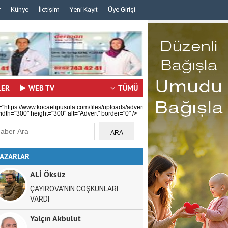
r
Künye
İletişim
Yeni Kayıt
Üye Girişi
..
..
LER
WEB TV
TÜMÜ
="https://www.kocaelipusula.com/files/uploads/advert/c59b0ea80a.jpg"
idth="300" height="300" alt="Advert" border="0" />
AZARLAR
ALİ Öksüz
ÇAYIROVA’NIN COŞKUNLARI
VARDI
Yalçın Akbulut