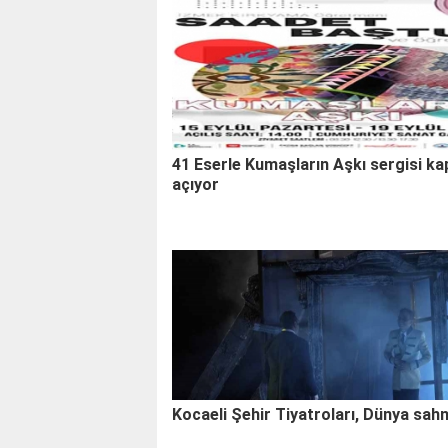
ederek vatandaşlarla buluştu. Ziyaretlerde birlik ve
mesajı verdi.
41 Eserle Kumaşların Aşkı sergisi kap
açıyor
Kocaeli Şehir Tiyatroları, Dünya sah