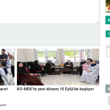
A
A
yaret
KO-MEK’te yeni dönem 15 Eylül’de başlıyor
yaret