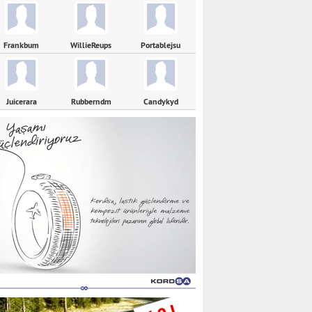
Frankbum
WillieReups
Portablejsu
Juicerara
Rubberndm
Candykyd