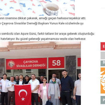
şmanın önemine dikkat çekerek, emeği geçen herkese teşekkür etti.
Çayırova Sivaslılar Derneği Başkanı Yunus Kale sözlerinde şu
embolü olan Aşure Günü, farklı tatların bir araya gelerek oluşturduğu
nı hatırlatıyor. Bu güzel geleneği yaşatmamıza vesile olan herkese
E
B
BOĞA
P