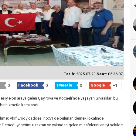
Tarih:
2025-07-23
Saat:
05:36:07
Facebook
Tweetle
Google
0
0
0
+1
esiyle bir araya gelen Çayırova ve Kocaeli'nde yaşayan Sivaslılar bu
ir hizmetle karşılandı.
ehmet Akif Ersoy caddesi no:51 de bulunan dernek lokalinde
 Derneği yönetimi uzaktan ve yakından gelen misafirlerini en iyi şekilde