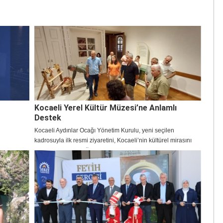
Kocaeli Yerel Kültür Müzesi’ne Anlamlı
Destek
Kocaeli Aydınlar Ocağı Yönetim Kurulu, yeni seçilen
kadrosuyla ilk resmi ziyaretini, Kocaeli’nin kültürel mirasını
korumak ve geleceğe taşımak amacıyla kurulan Kocaeli Yerel
Kültür Müzesi’ne gerçekleştirdi. Prof. Dr. Tahir Serkan Irmak,
Salih Işık, İdris Türkten, Av. Şeref Gönenli, Prof. Dr. Ayşe
Günsel, Prof. Dr. Ali Talip Akpınar, Şenol Karamus, Banu
Aykan, Yunus Batmaz, Mustafa Görgün, Nail Baki, Şevval
Gönenli ve Hamdullah Altun’dan oluşan yönetim kurulu, bu
anlamlı ziyaretle yerel kültürün önemine vurgu yaptı. Kocaeli
Yerel Kültür Platformu Başkanı Dr. Metin Şentürk ve Müze