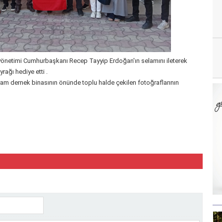
 yönetimi Cumhurbaşkanı Recep Tayyip Erdoğan'ın selamını ileterek
ağı hediye etti .
ram dernek binasının önünde toplu halde çekilen fotoğraflarının