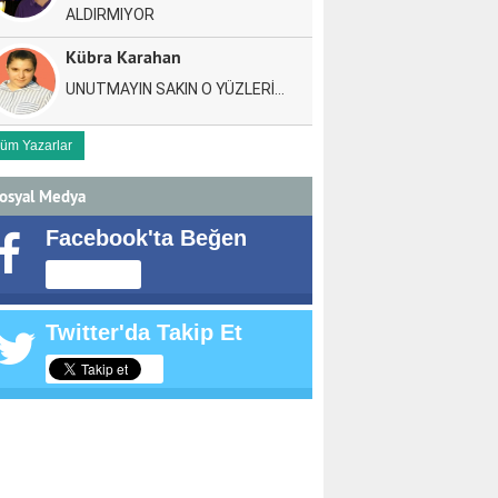
ALDIRMIYOR
Kübra Karahan
UNUTMAYIN SAKIN O YÜZLERİ…
üm Yazarlar
osyal Medya
Facebook'ta Beğen
Twitter'da Takip Et