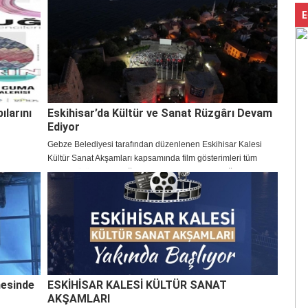
 beraberlik
E
ılarını
Eskihisar’da Kültür ve Sanat Rüzgârı Devam
Ediyor
Gebze Belediyesi tarafından düzenlenen Eskihisar Kalesi
Kültür Sanat Akşamları kapsamında film gösterimleri tüm
hızıyla sürüyor. Etkinliğin ikinci akşamında “7. Koğuştaki
Mucize” filmi, tarihi atmosferiyle dikkat çeken Eskihisar
Kalesi’nde Gebzelilerin beğenisine sunuldu.
nesinde
ESKİHİSAR KALESİ KÜLTÜR SANAT
AKŞAMLARI