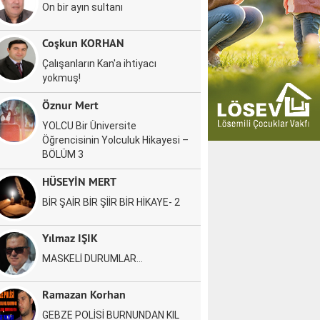
On bir ayın sultanı
Coşkun KORHAN
Çalışanların Kan'a ihtiyacı
yokmuş!
Öznur Mert
YOLCU Bir Üniversite
Öğrencisinin Yolculuk Hikayesi –
BÖLÜM 3
HÜSEYİN MERT
BİR ŞAİR BİR ŞİİR BİR HİKAYE- 2
Yılmaz IŞIK
MASKELİ DURUMLAR…
Ramazan Korhan
GEBZE POLİSİ BURNUNDAN KIL