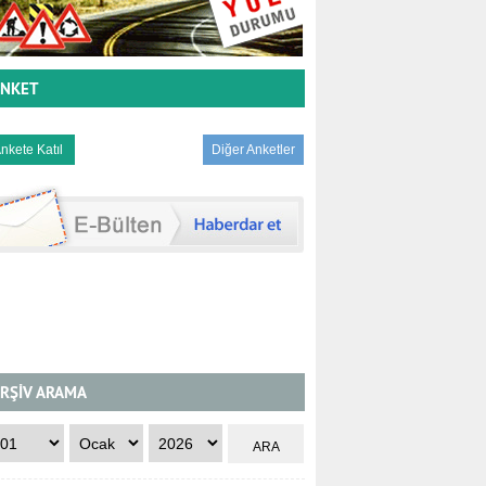
NKET
Diğer Anketler
RŞİV ARAMA