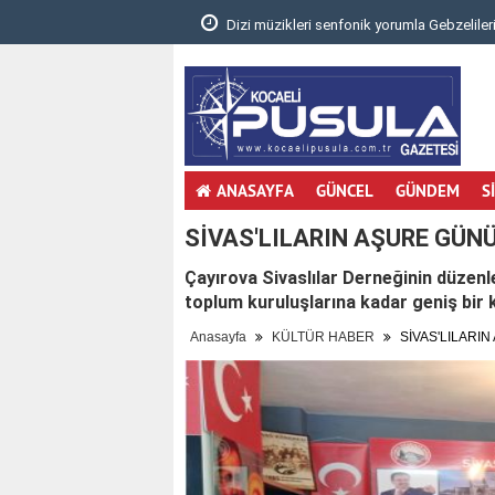
.
Dizi müzikleri senfonik yorumla Gebzelileri
ANASAYFA
GÜNCEL
GÜNDEM
S
SİVAS'LILARIN AŞURE GÜNÜ
Çayırova Sivaslılar Derneğinin düzenl
toplum kuruluşlarına kadar geniş bir k
Anasayfa
KÜLTÜR HABER
SİVAS'LILARI