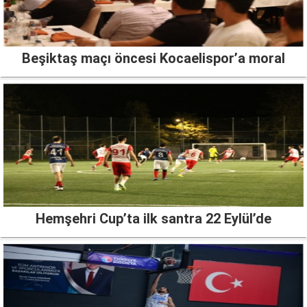
Beşiktaş maçı öncesi Kocaelispor’a moral
Hemşehri Cup’ta ilk santra 22 Eylül’de