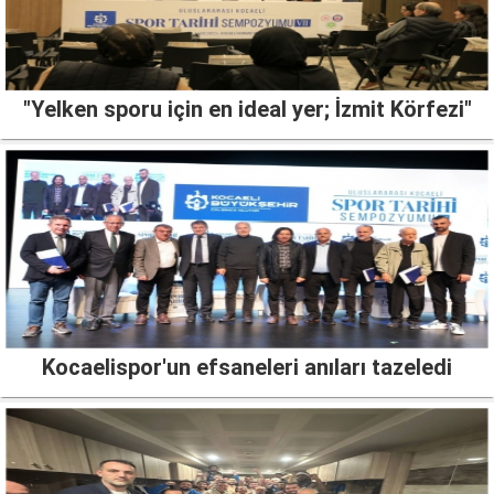
"Yelken sporu için en ideal yer; İzmit Körfezi"
Kocaelispor'un efsaneleri anıları tazeledi