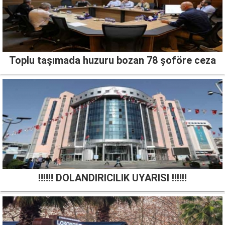
Toplu taşımada huzuru bozan 78 şoföre ceza
‼️‼️‼️ DOLANDIRICILIK UYARISI ‼️‼️‼️