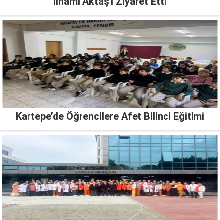
İlhami Aktaş'ı Ziyaret Etti
Kartepe’de Öğrencilere Afet Bilinci Eğitimi