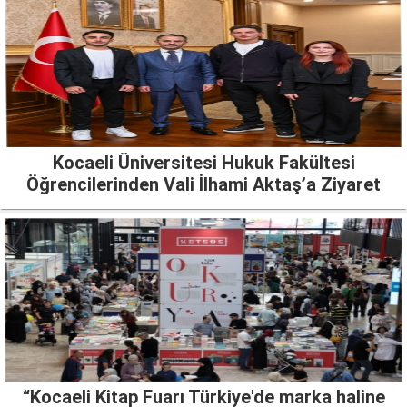
Kocaeli Üniversitesi Hukuk Fakültesi
Öğrencilerinden Vali İlhami Aktaş’a Ziyaret
“Kocaeli Kitap Fuarı Türkiye'de marka haline