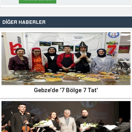
DİĞER HABERLER
Gebze’de ‘7 Bölge 7 Tat’