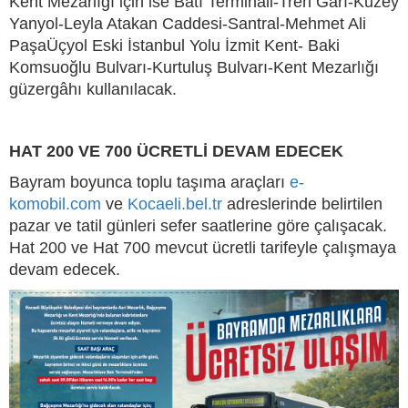
Kent Mezarlığı için ise Batı Terminali-Tren Garı-Kuzey
Yanyol-Leyla Atakan Caddesi-Santral-Mehmet Ali
PaşaÜçyol Eski İstanbul Yolu İzmit Kent- Baki
Komsuoğlu Bulvarı-Kurtuluş Bulvarı-Kent Mezarlığı
güzergâhı kullanılacak.
HAT 200 VE 700 ÜCRETLİ DEVAM EDECEK
Bayram boyunca toplu taşıma araçları
e-
komobil.com
ve
Kocaeli.bel.tr
adreslerinde belirtilen
pazar ve tatil günleri sefer saatlerine göre çalışacak.
Hat 200 ve Hat 700 mevcut ücretli tarifeyle çalışmaya
devam edecek.