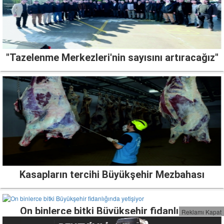
"Tazelenme Merkezleri'nin sayısını artıracağız"
Kasapların tercihi Büyükşehir Mezbahası
On binlerce bitki Büyükşehir fidanlığında
Reklamı Kapat
yetişiyor