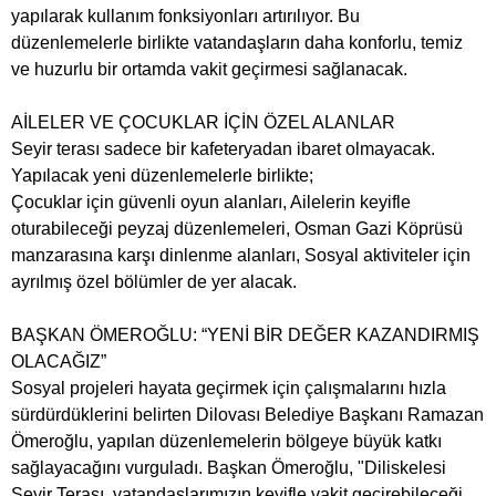
yapılarak kullanım fonksiyonları artırılıyor. Bu
düzenlemelerle birlikte vatandaşların daha konforlu, temiz
ve huzurlu bir ortamda vakit geçirmesi sağlanacak.
AİLELER VE ÇOCUKLAR İÇİN ÖZEL ALANLAR
Seyir terası sadece bir kafeteryadan ibaret olmayacak.
Yapılacak yeni düzenlemelerle birlikte;
Çocuklar için güvenli oyun alanları, Ailelerin keyifle
oturabileceği peyzaj düzenlemeleri, Osman Gazi Köprüsü
manzarasına karşı dinlenme alanları, Sosyal aktiviteler için
ayrılmış özel bölümler de yer alacak.
BAŞKAN ÖMEROĞLU: “YENİ BİR DEĞER KAZANDIRMIŞ
OLACAĞIZ”
Sosyal projeleri hayata geçirmek için çalışmalarını hızla
sürdürdüklerini belirten Dilovası Belediye Başkanı Ramazan
Ömeroğlu, yapılan düzenlemelerin bölgeye büyük katkı
sağlayacağını vurguladı. Başkan Ömeroğlu, "Diliskelesi
Seyir Terası, vatandaşlarımızın keyifle vakit geçirebileceği,