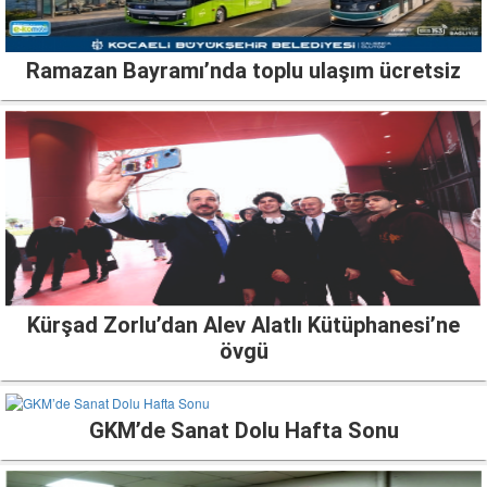
Ramazan Bayramı’nda toplu ulaşım ücretsiz
Kürşad Zorlu’dan Alev Alatlı Kütüphanesi’ne
övgü
GKM’de Sanat Dolu Hafta Sonu