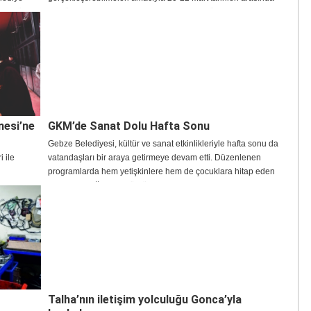
arak tüm
otobüs, raylı sistemler ve deniz ulaşımında ücretsiz hizmet
verecek.
nesi’ne
GKM’de Sanat Dolu Hafta Sonu
Gebze Belediyesi, kültür ve sanat etkinlikleriyle hafta sonu da
 ile
vatandaşları bir araya getirmeye devam etti. Düzenlenen
programlarda hem yetişkinlere hem de çocuklara hitap eden
ve Sanat
etkinlikler yoğun ilgi gördü.
brik ederek
attığı
 eğitim
i olmuştur”
Talha’nın iletişim yolculuğu Gonca’yla