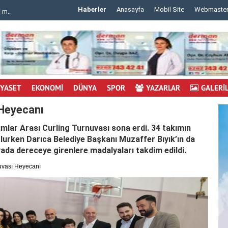
Haberler
Anasayfa
Mobil Site
Webmaste
 m..
..
İYASET
EKONOMİ
DÜNYA
SPOR
YAZARLAR
GALERİ
 Heyecanı
umlar Arası Curling Turnuvası sona erdi. 34 takımın
olurken Darıca Belediye Başkanı Muzaffer Bıyık’ın da
vada dereceye girenlere madalyaları takdim edildi.
uvası Heyecanı