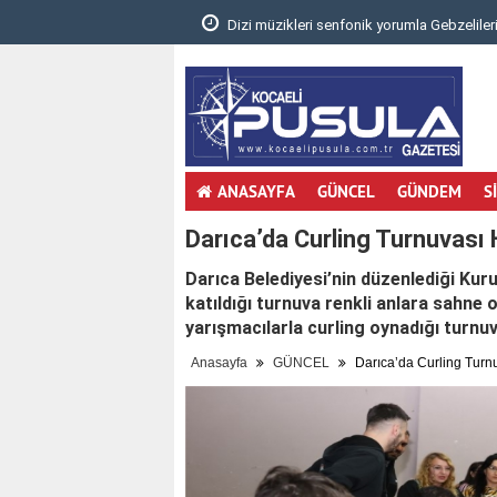
.
Dizi müzikleri senfonik yorumla Gebzelileri
ANASAYFA
GÜNCEL
GÜNDEM
S
Darıca’da Curling Turnuvası
Darıca Belediyesi’nin düzenlediği Kur
katıldığı turnuva renkli anlara sahne 
yarışmacılarla curling oynadığı turnu
Anasayfa
GÜNCEL
Darıca’da Curling Turn