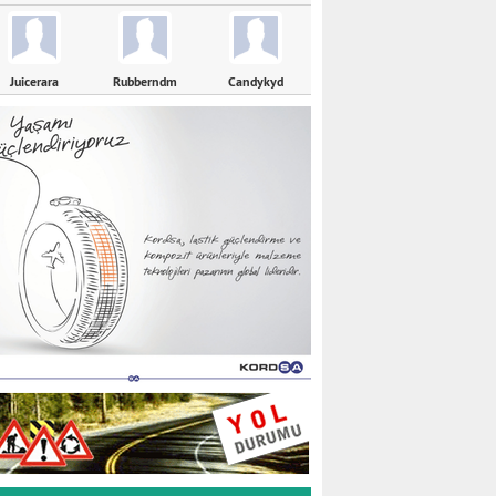
Juicerara
Rubberndm
Candykyd