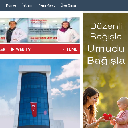
r
Künye
İletişim
Yeni Kayıt
Üye Girişi
..
..
LER
WEB TV
TÜMÜ