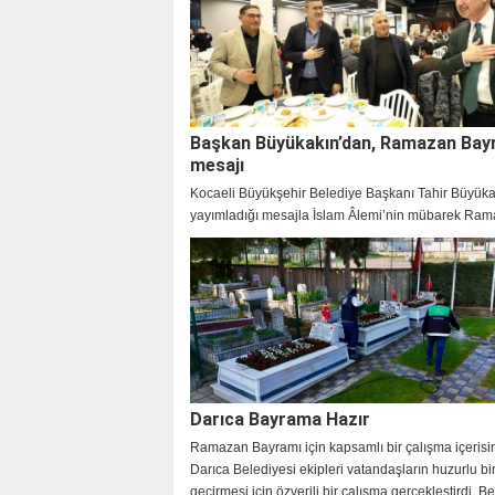
Başkan Büyükakın’dan, Ramazan Bay
mesajı
Kocaeli Büyükşehir Belediye Başkanı Tahir Büyüka
yayımladığı mesajla İslam Âlemi’nin mübarek Ra
Bayramı’nı tebrik etti.
Darıca Bayrama Hazır
Ramazan Bayramı için kapsamlı bir çalışma içerisi
Darıca Belediyesi ekipleri vatandaşların huzurlu b
geçirmesi için özverili bir çalışma gerçekleştirdi. B