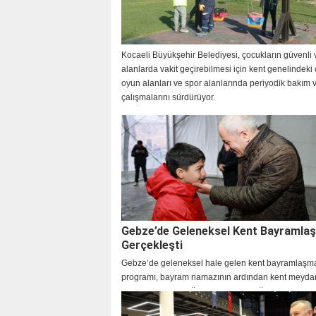
Kocaeli Büyükşehir Belediyesi, çocukların güvenli v
alanlarda vakit geçirebilmesi için kent genelindeki
oyun alanları ve spor alanlarında periyodik bakım v
çalışmalarını sürdürüyor.
Gebze’de Geleneksel Kent Bayramla
Gerçekleşti
Gebze’de geleneksel hale gelen kent bayramlaşm
programı, bayram namazının ardından kent meyda
gerçekleştirildi. Yoğun katılımın olduğu programda
bayram sevincini birlikte yaşadı.