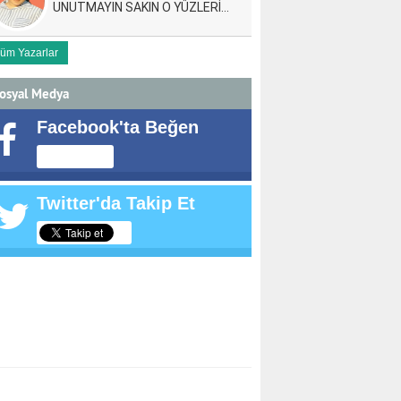
UNUTMAYIN SAKIN O YÜZLERİ…
üm Yazarlar
osyal Medya
Facebook'ta Beğen
Twitter'da Takip Et