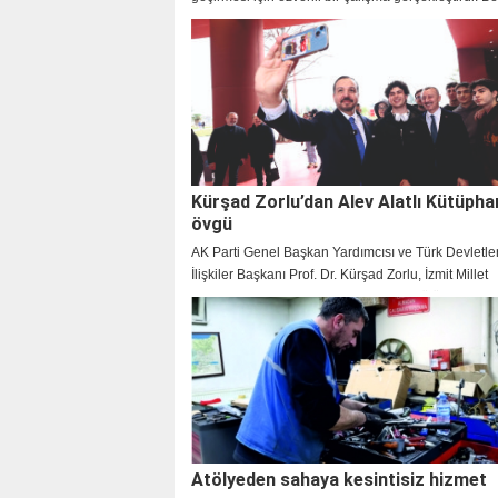
Başkanı Muzaffer Bıyık da bayram mesajı yayınlay
vatandaşların bayramını kutladı.
Kürşad Zorlu’dan Alev Alatlı Kütüpha
övgü
AK Parti Genel Başkan Yardımcısı ve Türk Devletleri
İlişkiler Başkanı Prof. Dr. Kürşad Zorlu, İzmit Millet
Bahçesi’nde hizmet veren Alev Alatlı Kütüphanesi 
Galerisi’ni ziyaret etti. Başkan Tahir Büyükakın’ı te
kütüphanenin şehirdeki kültür ve eğitim yaşamına k
değeri öven Zorlu, ”Bu mekân, Kocaeli’nin kültür ve
alanında ne kadar ileriye gittiğinin somut gösterges
dedi.
Atölyeden sahaya kesintisiz hizmet