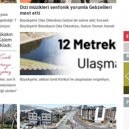
Dizi müzikleri senfonik yorumla Gebzelileri
mest etti
aşladı
etirdiği ‘7
Büyükşehir Oda Orkestrası Gebze’de sahne aldı; Kocaeli
dürüyor.
Büyükşehir Belediyesi Oda Orkestrası, Gebze Osman Hamdi
Bey Kültür Merkezi’nde Toygar Işıklı dizi müziklerini
E
sahneledi. Şef Engin Şen yönetimindeki konser, senfonik
yorumlarıyla Gebzelileri mest etti.
B
kın, son 6
Büyükşehir, atıkları İzmit Körfezi’ne ulaşmadan engelliyor;
rekorlarını
BOĞA
il alınteri”
P