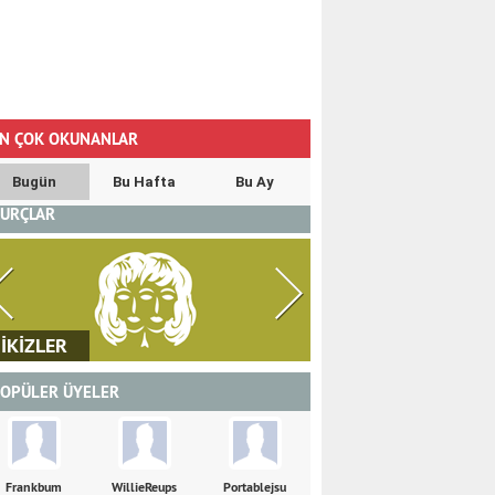
N ÇOK OKUNANLAR
Bugün
Bu Hafta
Bu Ay
URÇLAR
İKİZLER
YENGEÇ
OPÜLER ÜYELER
Frankbum
WillieReups
Portablejsu