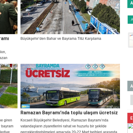
A
ramı
Büyükşehir’den Bahar ve Bayrama Titiz Karşılama
kın,
mazan
A
Ramazan Bayramı’nda toplu ulaşım ücretsiz
E
ne giren
Kocaeli Büyükşehir Belediyesi, Ramazan Bayramı’nda
ir bayram
vatandaşların ziyaretlerini rahat ve huzurlu bir şekilde
elediye
gerçekleştirebilmeleri amacıyla 20-22 Mart tarihleri arasında