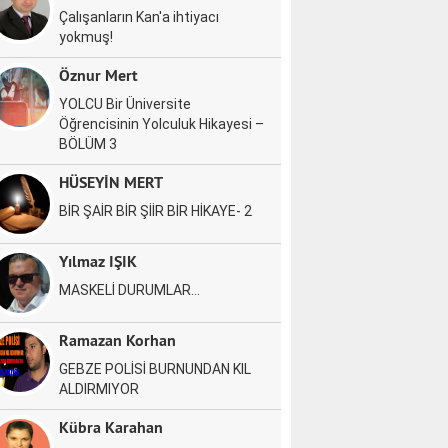
Çalışanların Kan'a ihtiyacı
yokmuş!
Öznur Mert
YOLCU Bir Üniversite
Öğrencisinin Yolculuk Hikayesi –
BÖLÜM 3
HÜSEYİN MERT
BİR ŞAİR BİR ŞİİR BİR HİKAYE- 2
Yılmaz IŞIK
MASKELİ DURUMLAR…
Ramazan Korhan
GEBZE POLİSİ BURNUNDAN KIL
ALDIRMIYOR
Kübra Karahan