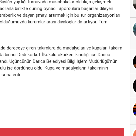
Bıyık’ın yaptığı turnuvada müsabakalar oldukça çekişmeli
larla birlikte curling oynadı. Sporculara başarılar dileyen
beraberlik ve dayanışmayı artırmak için bu tür organizasyonları
a olduğumuzda kurumlar arası diyaloglar da artıyor. Tüm
ada dereceye giren takımlara da madalyaları ve kupaları takdim
a birinci Dedekorkut İlkokulu okurken ikinciliği ise Darıca
zandı. Üçüncünün Darıca Belediyesi Bilgi İşlem Müdürlüğü’nün
okulu ise dördüncü oldu. Kupa ve madalyaların takdiminin
 sona erdi.