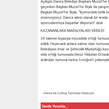
Açılışını Darıca Belediye Başkanı Muzaffer 
geçerken Başkan Muzaffer Bıyık da yarışmacı
Başkan Muzaffer Bıyık, “İlçemizdeki birlik 
önemsiyoruz. Darıca ailesi olarak bir arad
sporcularımıza başarılar diliyorum” dedi.
KAZANANLARA MADALYALARI VERİLDİ
34 takımın kıyasıya mücadele ettiği turnuv
edildi. Heyecanlı anlara sahne olan turnuvad
Belediyesi İmar ve Şehircilik Müdürlüğü ka
elde ettiği turnuvada Deniz Yıldızları Orta
ardından turnuva hatıra fotoğrafı çekimiyle
Darıca’da Curling Turnuvası Heyecanı
Sende Yorumla...