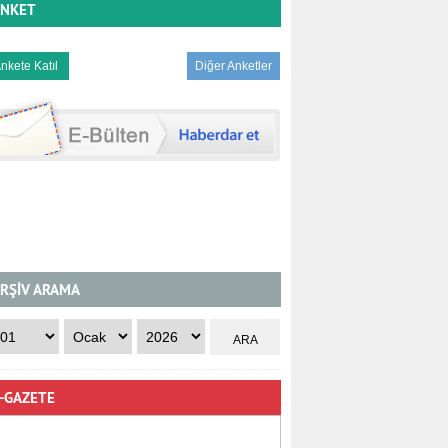
NKET
Diğer Anketler
RŞİV ARAMA
-GAZETE