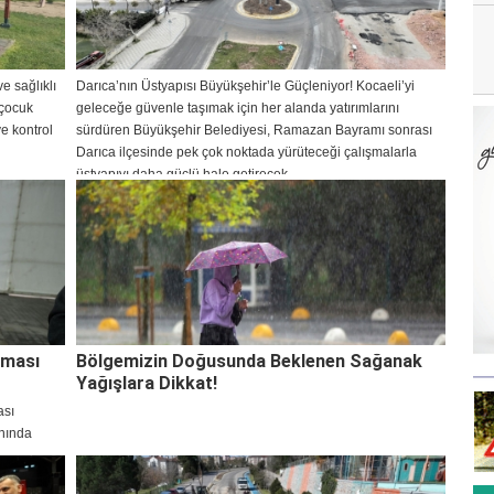
e sağlıklı
Darıca’nın Üstyapısı Büyükşehir’le Güçleniyor! Kocaeli’yi
 çocuk
geleceğe güvenle taşımak için her alanda yatırımlarını
e kontrol
sürdüren Büyükşehir Belediyesi, Ramazan Bayramı sonrası
Darıca ilçesinde pek çok noktada yürüteceği çalışmalarla
üstyapıyı daha güçlü hale getirecek.
şması
Bölgemizin Doğusunda Beklenen Sağanak
Yağışlara Dikkat!
ası
nında
 Gebzeliler