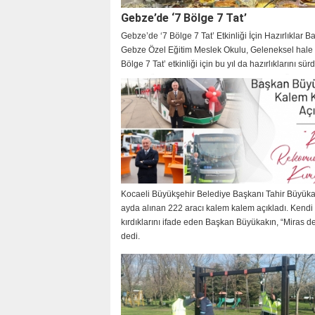
Gebze’de ‘7 Bölge 7 Tat’
Gebze’de ‘7 Bölge 7 Tat’ Etkinliği İçin Hazırlıklar B
Gebze Özel Eğitim Meslek Okulu, Geleneksel hale g
Bölge 7 Tat’ etkinliği için bu yıl da hazırlıklarını sür
Etkinlik öncesinde okul yetkilisiyle kısa bir röportaj
gerçekleştirdik.
Kocaeli Büyükşehir Belediye Başkanı Tahir Büyüka
ayda alınan 222 aracı kalem kalem açıkladı. Kendi 
KOÇ
kırdıklarını ifade eden Başkan Büyükakın, “Miras değ
dedi.