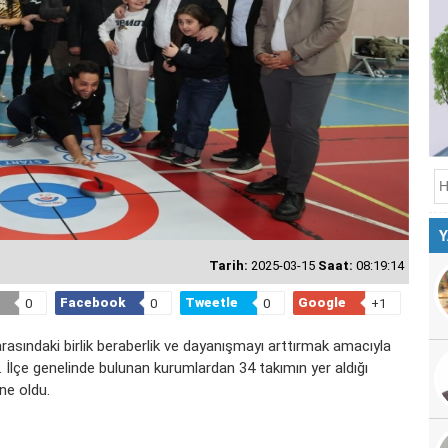
Y
Tarih:
2025-03-15
Saat:
08:19:14
Facebook
Tweetle
Google
0
0
0
+1
arasındaki birlik beraberlik ve dayanışmayı arttırmak amacıyla
 İlçe genelinde bulunan kurumlardan 34 takımın yer aldığı
ne oldu.