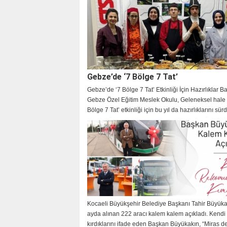
Gebze’de ‘7 Bölge 7 Tat’
Gebze’de ‘7 Bölge 7 Tat’ Etkinliği İçin Hazırlıklar B
Gebze Özel Eğitim Meslek Okulu, Geleneksel hale g
Bölge 7 Tat’ etkinliği için bu yıl da hazırlıklarını sür
Etkinlik öncesinde okul yetkilisiyle kısa bir röportaj
gerçekleştirdik.
KOÇ
Kocaeli Büyükşehir Belediye Başkanı Tahir Büyüka
ayda alınan 222 aracı kalem kalem açıkladı. Kendi 
kırdıklarını ifade eden Başkan Büyükakın, “Miras değ