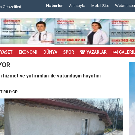
Haberler
Anasayfa
Mobil Site
Webmaste
 m..
..
İYASET
EKONOMİ
DÜNYA
SPOR
YAZARLAR
GALERİ
YOR
 hizmet ve yatırımları ile vatandaşın hayatını
TİRİLİYOR