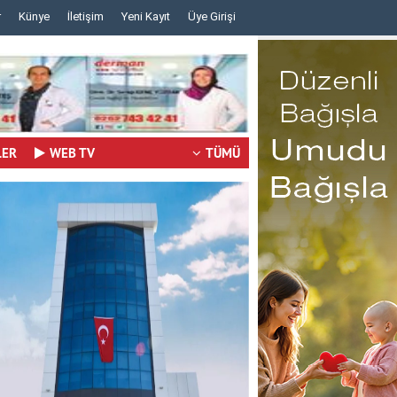
r
Künye
İletişim
Yeni Kayıt
Üye Girişi
..
..
LER
WEB TV
TÜMÜ