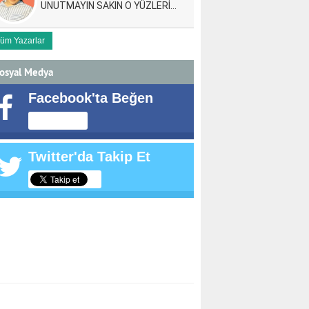
UNUTMAYIN SAKIN O YÜZLERİ…
üm Yazarlar
osyal Medya
Facebook'ta Beğen
Twitter'da Takip Et