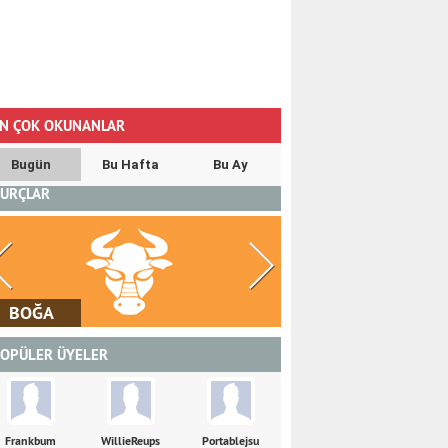
N ÇOK OKUNANLAR
Bugün
Bu Hafta
Bu Ay
URÇLAR
İKİZLER
YENGEÇ
OPÜLER ÜYELER
Frankbum
WillieReups
Portablejsu