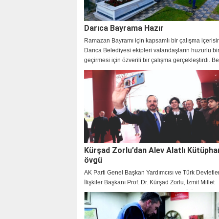
Darıca Bayrama Hazır
Ramazan Bayramı için kapsamlı bir çalışma içerisi
Darıca Belediyesi ekipleri vatandaşların huzurlu b
geçirmesi için özverili bir çalışma gerçekleştirdi. B
Başkanı Muzaffer Bıyık da bayram mesajı yayınlay
vatandaşların bayramını kutladı.
Kürşad Zorlu’dan Alev Alatlı Kütüpha
övgü
AK Parti Genel Başkan Yardımcısı ve Türk Devletleri
İlişkiler Başkanı Prof. Dr. Kürşad Zorlu, İzmit Millet
Bahçesi’nde hizmet veren Alev Alatlı Kütüphanesi 
Galerisi’ni ziyaret etti. Başkan Tahir Büyükakın’ı te
kütüphanenin şehirdeki kültür ve eğitim yaşamına k