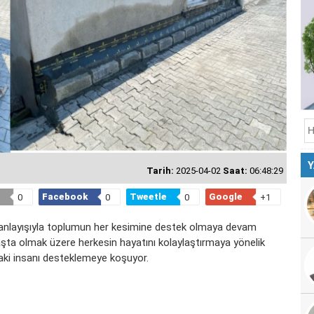
Y
Tarih:
2025-04-02
Saat:
06:48:29
Facebook
Tweetle
Google
0
0
0
+1
t anlayışıyla toplumun her kesimine destek olmaya devam
i başta olmak üzere herkesin hayatını kolaylaştırmaya yönelik
aki insanı desteklemeye koşuyor.