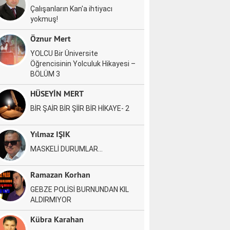
Çalışanların Kan'a ihtiyacı
yokmuş!
Öznur Mert
YOLCU Bir Üniversite
Öğrencisinin Yolculuk Hikayesi –
BÖLÜM 3
HÜSEYİN MERT
BİR ŞAİR BİR ŞİİR BİR HİKAYE- 2
Yılmaz IŞIK
MASKELİ DURUMLAR…
Ramazan Korhan
GEBZE POLİSİ BURNUNDAN KIL
ALDIRMIYOR
Kübra Karahan