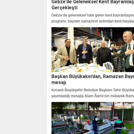
Gebze’de Geleneksel Kent Bayramla
Gerçekleşti
Gebze’de geleneksel hale gelen kent bayramlaşm
programı, bayram namazının ardından kent meyda
gerçekleştirildi. Yoğun katılımın olduğu programda
bayram sevincini birlikte yaşadı.
Başkan Büyükakın’dan, Ramazan Bay
mesajı
Kocaeli Büyükşehir Belediye Başkanı Tahir Büyüka
yayımladığı mesajla İslam Âlemi’nin mübarek Ra
Bayramı’nı tebrik etti.