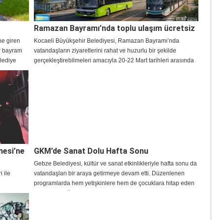
Ramazan Bayramı’nda toplu ulaşım ücretsiz
ne giren
Kocaeli Büyükşehir Belediyesi, Ramazan Bayramı’nda
ir bayram
vatandaşların ziyaretlerini rahat ve huzurlu bir şekilde
elediye
gerçekleştirebilmeleri amacıyla 20-22 Mart tarihleri arasında
arak tüm
otobüs, raylı sistemler ve deniz ulaşımında ücretsiz hizmet
verecek.
nesi’ne
GKM’de Sanat Dolu Hafta Sonu
Gebze Belediyesi, kültür ve sanat etkinlikleriyle hafta sonu da
 ile
vatandaşları bir araya getirmeye devam etti. Düzenlenen
programlarda hem yetişkinlere hem de çocuklara hitap eden
ve Sanat
etkinlikler yoğun ilgi gördü.
brik ederek
attığı