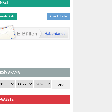
NKET
Diğer Anketler
RŞİV ARAMA
-GAZETE