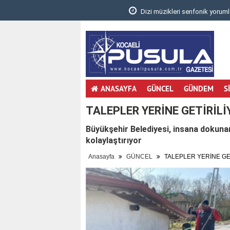
.
Dizi müzikleri senfonik yorumla Gebzelileri
ANASAYFA
GÜNCEL
GÜNDEM
S
TALEPLER YERİNE GETİRİLİ
Büyükşehir Belediyesi, insana dokunan
kolaylaştırıyor
Anasayfa
GÜNCEL
TALEPLER YERİNE GE