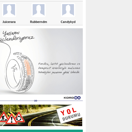
Juicerara
Rubberndm
Candykyd