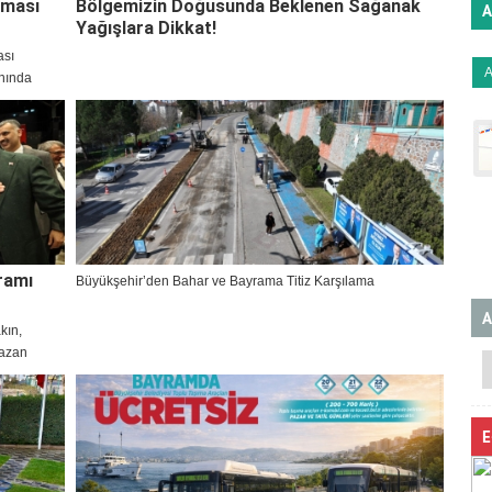
şması
Bölgemizin Doğusunda Beklenen Sağanak
A
Yağışlara Dikkat!
ası
nında
 Gebzeliler
ramı
Büyükşehir’den Bahar ve Bayrama Titiz Karşılama
A
kın,
mazan
E