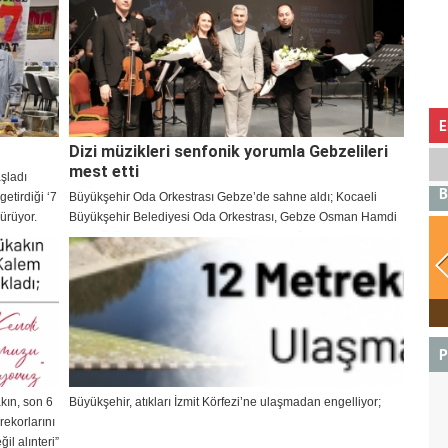
E
Dizi müzikleri senfonik yorumla Gebzelileri
mest etti
aşladı
B
etirdiği ‘7
Büyükşehir Oda Orkestrası Gebze’de sahne aldı; Kocaeli
dürüyor.
Büyükşehir Belediyesi Oda Orkestrası, Gebze Osman Hamdi
Bey Kültür Merkezi’nde Toygar Işıklı dizi müziklerini
sahneledi. Şef Engin Şen yönetimindeki konser, senfonik
yorumlarıyla Gebzelileri mest etti.
BOĞA
P
kın, son 6
Büyükşehir, atıkları İzmit Körfezi’ne ulaşmadan engelliyor;
rekorlarını
il alınteri”