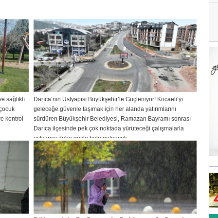
e sağlıklı
Darıca’nın Üstyapısı Büyükşehir’le Güçleniyor! Kocaeli’yi
 çocuk
geleceğe güvenle taşımak için her alanda yatırımlarını
e kontrol
sürdüren Büyükşehir Belediyesi, Ramazan Bayramı sonrası
Darıca ilçesinde pek çok noktada yürüteceği çalışmalarla
üstyapıyı daha güçlü hale getirecek.