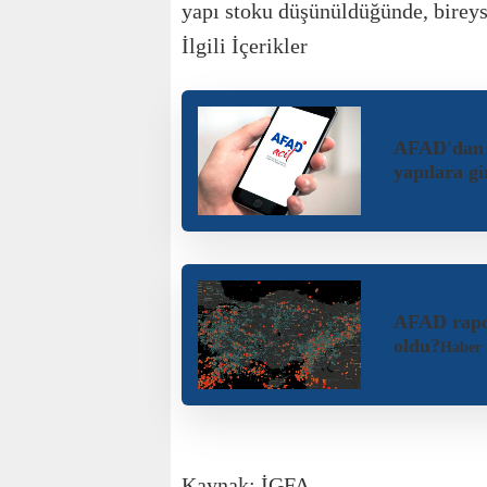
yapı stoku düşünüldüğünde, bireyse
İlgili İçerikler
AFAD'dan İ
yapılara g
AFAD rapor
oldu?
Haber
Kaynak: İGFA