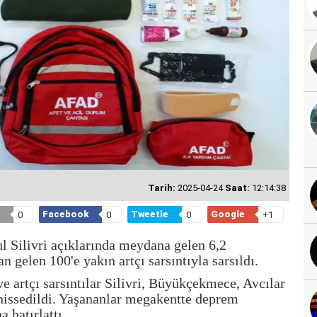
Tarih:
2025-04-24
Saat:
12:14:38
Facebook
Tweetle
Google
0
0
0
+1
 Silivri açıklarında meydana gelen 6,2
gelen 100'e yakın artçı sarsıntıyla sarsıldı.
 artçı sarsıntılar Silivri, Büyükçekmece, Avcılar
hissedildi. Yaşananlar megakentte deprem
 hatırlattı.