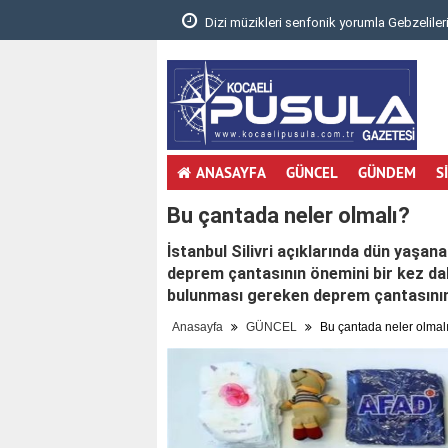
.
Dizi müzikleri senfonik yorumla Gebzelileri
ANASAYFA
GÜNCEL
GÜNDEM
S
Bu çantada neler olmalı?
İstanbul Silivri açıklarında dün yaşan
deprem çantasının önemini bir kez da
bulunması gereken deprem çantasının
Anasayfa
GÜNCEL
Bu çantada neler olmal