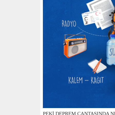
KOÇ
PEKİ DEPREM ÇANTASINDA N