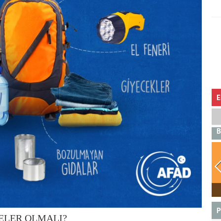
E
B
BOĞA
P
ELER OLMALI?