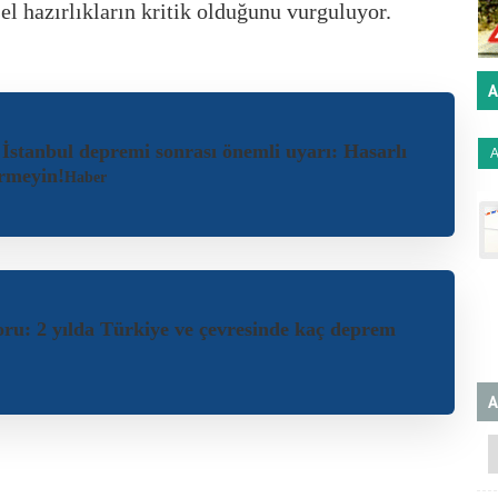
l hazırlıkların kritik olduğunu vurguluyor.
A
stanbul depremi sonrası önemli uyarı: Hasarlı
irmeyin!
Haber
u: 2 yılda Türkiye ve çevresinde kaç deprem
A