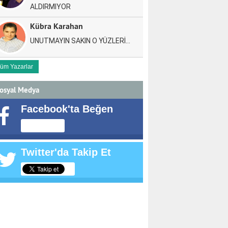
ALDIRMIYOR
Kübra Karahan
UNUTMAYIN SAKIN O YÜZLERİ…
üm Yazarlar
osyal Medya
Facebook'ta Beğen
Twitter'da Takip Et