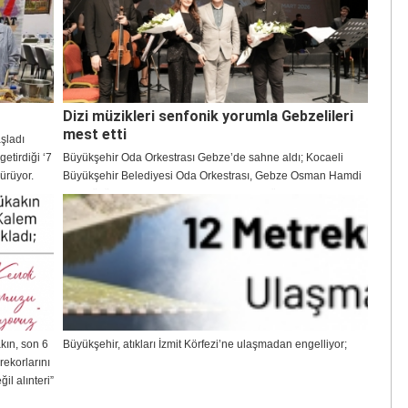
Dizi müzikleri senfonik yorumla Gebzelileri
mest etti
aşladı
etirdiği ‘7
Büyükşehir Oda Orkestrası Gebze’de sahne aldı; Kocaeli
dürüyor.
Büyükşehir Belediyesi Oda Orkestrası, Gebze Osman Hamdi
Bey Kültür Merkezi’nde Toygar Işıklı dizi müziklerini
sahneledi. Şef Engin Şen yönetimindeki konser, senfonik
yorumlarıyla Gebzelileri mest etti.
kın, son 6
Büyükşehir, atıkları İzmit Körfezi’ne ulaşmadan engelliyor;
rekorlarını
il alınteri”