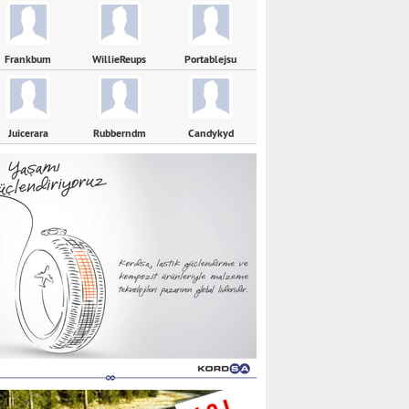
Frankbum
WillieReups
Portablejsu
Juicerara
Rubberndm
Candykyd