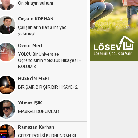
On bir ayın sultanı
Coşkun KORHAN
Çalışanların Kan'a ihtiyacı
yokmuş!
Öznur Mert
YOLCU Bir Üniversite
Öğrencisinin Yolculuk Hikayesi –
BÖLÜM 3
HÜSEYİN MERT
BİR ŞAİR BİR ŞİİR BİR HİKAYE- 2
Yılmaz IŞIK
MASKELİ DURUMLAR…
Ramazan Korhan
GEBZE POLİSİ BURNUNDAN KIL