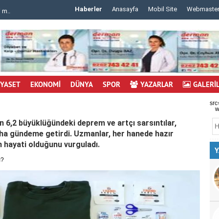
Haberler
Anasayfa
Mobil Site
Webmaste
 m..
..
İYASET
EKONOMİ
DÜNYA
SPOR
YAZARLAR
GALERİ
src
w
an 6,2 büyüklüğündeki deprem ve artçı sarsıntılar,
ha gündeme getirdi. Uzmanlar, her hanede hazır
 hayati olduğunu vurguladı.
Y
ı?