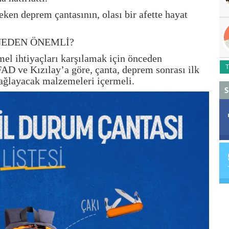
ken deprem çantasının, olası bir afette hayat
NEDEN ÖNEMLİ?
mel ihtiyaçları karşılamak için önceden
T
FAD ve Kızılay’a göre, çanta, deprem sonrası ilk
ağlayacak malzemeleri içermeli.
S