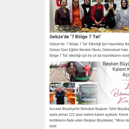
Gebze’de ‘7 Bölge 7 Tat’
Gebze’de ‘7 Bölge 7 Tat’ Etkinliği İçin Hazırlıklar B
Gebze Özel Eğitim Meslek Okulu, Geleneksel hale g
Bölge 7 Tat’ etkinliği için bu yıl da hazırlıklarını sür
Etkinlik öncesinde okul yetkilisiyle kısa bir röportaj
gerçekleştirdik.
Kocaeli Büyükşehir Belediye Başkanı Tahir Büyüka
ayda alınan 222 aracı kalem kalem açıkladı. Kendi 
kırdıklarını ifade eden Başkan Büyükakın, “Miras değ
dedi.