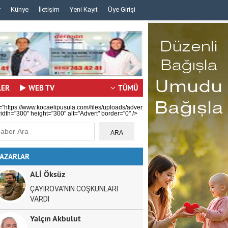
r
Künye
İletişim
Yeni Kayıt
Üye Girişi
..
..
LER
WEB TV
TÜMÜ
="https://www.kocaelipusula.com/files/uploads/advert/c59b0ea80a.jpg"
idth="300" height="300" alt="Advert" border="0" />
AZARLAR
ALİ Öksüz
ÇAYIROVA’NIN COŞKUNLARI
VARDI
Yalçın Akbulut