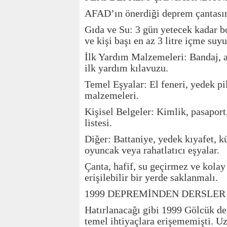
AFAD’ın önerdiği deprem çantasın
Gıda ve Su: 3 gün yetecek kadar 
ve kişi başı en az 3 litre içme suy
İlk Yardım Malzemeleri: Bandaj, ant
ilk yardım kılavuzu.
Temel Eşyalar: El feneri, yedek pi
malzemeleri.
Kişisel Belgeler: Kimlik, pasaport,
listesi.
Diğer: Battaniye, yedek kıyafet, k
oyuncak veya rahatlatıcı eşyalar.
Çanta, hafif, su geçirmez ve kolay 
erişilebilir bir yerde saklanmalı.
1999 DEPREMİNDEN DERSLER
Hatırlanacağı gibi 1999 Gölcük de
temel ihtiyaçlara erişememişti. U