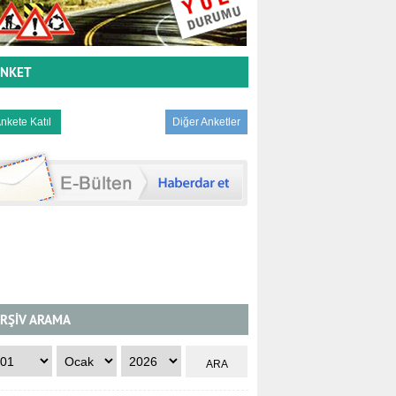
NKET
Diğer Anketler
RŞİV ARAMA