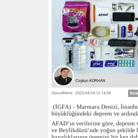
Coşkun KORHAN
Güncelleme : 2025-04-24 12:14:38
Site
(İGFA) - Marmara Denizi, İstanbul
büyüklüğündeki deprem ve ardından 
AFAD’ın verilerine göre, deprem ve
ve Beylikdüzü’nde yoğun şekilde 
hazırlıklarının önemini bir kez daha