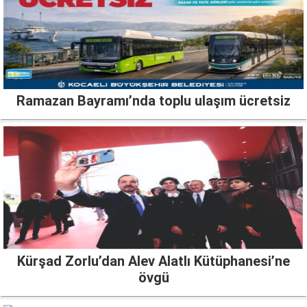
Ramazan Bayramı’nda toplu ulaşım ücretsiz
Kürşad Zorlu’dan Alev Alatlı Kütüphanesi’ne
övgü