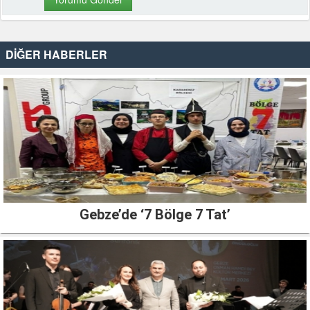
DİĞER HABERLER
Gebze’de ‘7 Bölge 7 Tat’