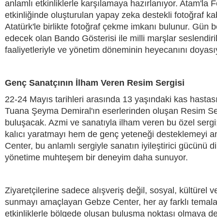
anlamlı etkinliklerle karşılamaya hazırlanıyor. Atam'la 
etkinliğinde oluşturulan yapay zeka destekli fotoğraf kabi
Atatürk'le birlikte fotoğraf çekme imkanı bulunur. Gü
edecek olan Bando Gösterisi ile milli marşlar seslendir
faaliyetleriyle ve yönetim döneminin heyecanını doyas
Genç Sanatçının İlham Veren Resim Sergisi
22-24 Mayıs tarihleri arasında 13 yaşındaki kas hastas
Tuana Şeyma Demiral'ın eserlerinden oluşan Resim Serg
buluşacak. Azmi ve sanatıyla ilham veren bu özel serg
kalıcı yaratmayı hem de genç yeteneği desteklemeyi a
Center, bu anlamlı sergiyle sanatın iyileştirici gücünü d
yönetime muhteşem bir deneyim daha sunuyor.
Ziyaretçilerine sadece alışveriş değil, sosyal, kültürel v
sunmayı amaçlayan Gebze Center, her ay farklı temal
etkinliklerle bölgede oluşan buluşma noktası olmaya d