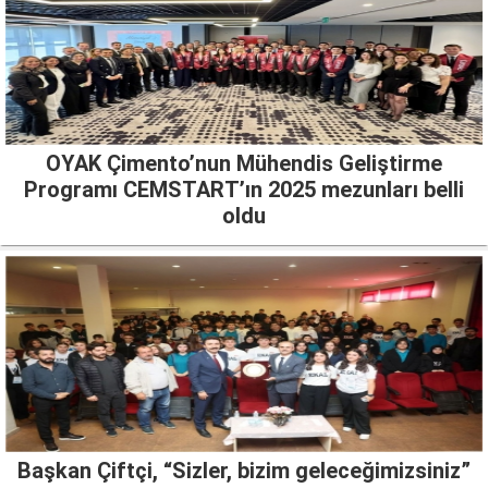
OYAK Çimento’nun Mühendis Geliştirme
Programı CEMSTART’ın 2025 mezunları belli
oldu
Başkan Çiftçi, “Sizler, bizim geleceğimizsiniz”