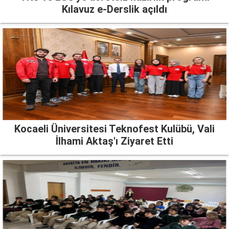
Kılavuz e-Derslik açıldı
Kocaeli Üniversitesi Teknofest Kulübü, Vali
İlhami Aktaş'ı Ziyaret Etti