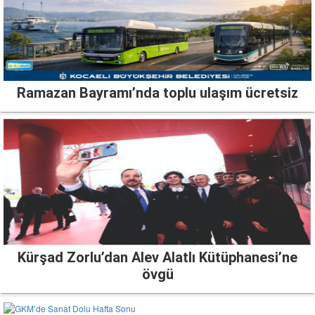
Ramazan Bayramı’nda toplu ulaşım ücretsiz
Kürşad Zorlu’dan Alev Alatlı Kütüphanesi’ne
övgü