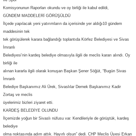
Komisyonunun Raporları okundu ve oy birliği ile kabul edildi,
GÜNDEM MADDELERİ GÖRÜŞÜLDÜ
İlçede yapılacak yeni yatırımların da içerisinde yer aldığı10 gündem
maddesinin tek
tek görüşülerek karara bağlandığı toplantıda Körfez Belediyesi ve Sivas
İmranlı
Belediyesi’nin kardeş belediye olmasıyla ilgili de meclis kararı alındı. Oy
birliği ile
alınan kararla ilgili olarak konuşan Başkan Şener Söğüt, “Bugün Sivas
İmranlı
Belediye Başkanımız Ali Ürek, Sivaslılar Dernek Başkanımız Kadir
Zortaş ve meclis
üyelerimiz bizleri ziyaret etti.
KARDEŞ BELEDİYE OLUNDU
İlçemizde yoğun bir Sivaslı nüfusu var. Kendileriyle de görüştük, kardeş
belediye
olma noktasında adım attık. Hayırlı olsun” dedi. CHP Meclis Üyesi Erkan