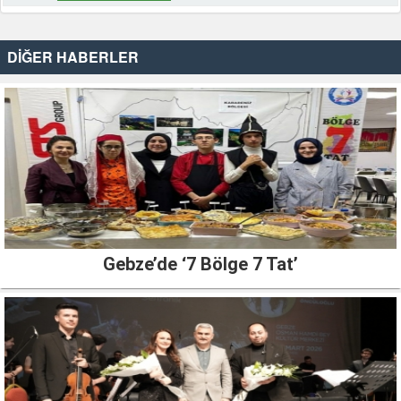
DİĞER HABERLER
Gebze’de ‘7 Bölge 7 Tat’