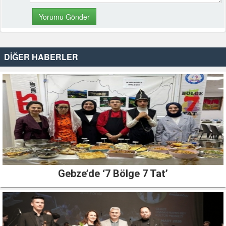
DİĞER HABERLER
Gebze’de ‘7 Bölge 7 Tat’