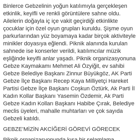
Binlerce Gebzelinin yoğun katılımıyla gerçekleşen
etkinlik, keyifli ve renkli görüntülere sahne oldu.
Ailelerin doğayla iç içe vakit geçirdiği etkinlikte
çocuklar için özel oyun grupları kuruldu. Şişme oyun
parkurlarından yüz boyamaya kadar birçok aktiviteyle
minikler doyasıya eğlendi. Piknik alanında kurulan
sahnede ise konserler verildi, katılımcılar müzik
eşliğinde keyifli anlar yaşadı. Piknik organizasyonuna
Gebze Kaymakamı Mehmet Ali Özyiğit, ev sahibi
Gebze Belediye Başkanı Zinnur Büyükgöz, AK Parti
Gebze İlçe Başkanı Recep Kaya Milliyetçi Hareket
Partisi Gebze İlçe Başkanı Coşkun Öztürk, Ak Parti İl
Kadın Kollar Başkanı Yasemin Özdemir, Ak Parti
Gebze Kadın Kolları Başkanı Habibe Çırak, Belediye
meclis üyeleri, mahalle muhtarları ve çok sayıda
Gebzeli katıldı.
GEBZE’MİZİN AKCİĞERİ GÖREVİ GÖRECEK
Piknik organizasyonunda kısa bir selamlama