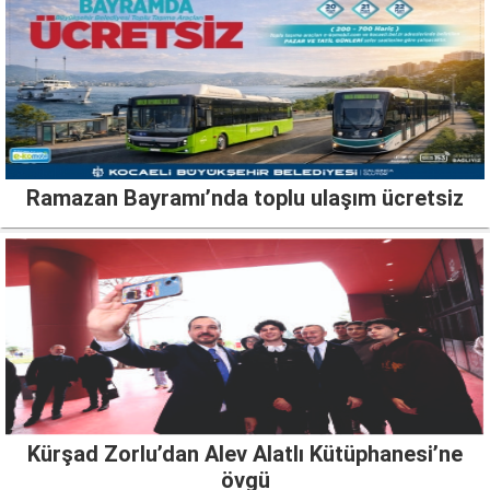
Ramazan Bayramı’nda toplu ulaşım ücretsiz
Kürşad Zorlu’dan Alev Alatlı Kütüphanesi’ne
övgü