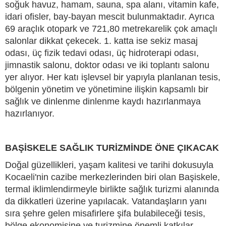
soğuk havuz, hamam, sauna, spa alanı, vitamin kafe,
idari ofisler, bay-bayan mescit bulunmaktadır. Ayrıca
69 araçlık otopark ve 721,80 metrekarelik çok amaçlı
salonlar dikkat çekecek. 1. katta ise sekiz masaj
odası, üç fizik tedavi odası, üç hidroterapi odası,
jimnastik salonu, doktor odası ve iki toplantı salonu
yer alıyor. Her katı işlevsel bir yapıyla planlanan tesis,
bölgenin yönetim ve yönetimine ilişkin kapsamlı bir
sağlık ve dinlenme dinlenme kaydı hazırlanmaya
hazırlanıyor.
BAŞİSKELE SAĞLIK TURİZMİNDE ÖNE ÇIKACAK
Doğal güzellikleri, yaşam kalitesi ve tarihi dokusuyla
Kocaeli'nin cazibe merkezlerinden biri olan Başiskele,
termal iklimlendirmeyle birlikte sağlık turizmi alanında
da dikkatleri üzerine yapılacak. Vatandaşların yanı
sıra şehre gelen misafirlere şifa bulabileceği tesis,
bölge ekonomisine ve turizmine önemli katkılar