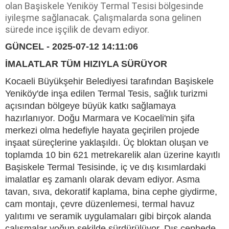
olan Başiskele Yeniköy Termal Tesisi bölgesinde
iyileşme sağlanacak. Çalışmalarda sona gelinen
sürede ince işçilik de devam ediyor.
GÜNCEL - 2025-07-12 14:11:06
İMALATLAR TÜM HIZIYLA SÜRÜYOR
Kocaeli Büyükşehir Belediyesi tarafından Başiskele
Yeniköy'de inşa edilen Termal Tesis, sağlık turizmi
açısından bölgeye büyük katkı sağlamaya
hazırlanıyor. Doğu Marmara ve Kocaeli'nin şifa
merkezi olma hedefiyle hayata geçirilen projede
inşaat süreçlerine yaklaşıldı. Üç bloktan oluşan ve
toplamda 10 bin 621 metrekarelik alan üzerine kayıtlı
Başiskele Termal Tesisinde, iç ve dış kısımlardaki
imalatlar eş zamanlı olarak devam ediyor. Asma
tavan, sıva, dekoratif kaplama, bina cephe giydirme,
cam montajı, çevre düzenlemesi, termal havuz
yalıtımı ve seramik uygulamaları gibi birçok alanda
çalışmalar yoğun şekilde sürdürülüyor. Dış cephede