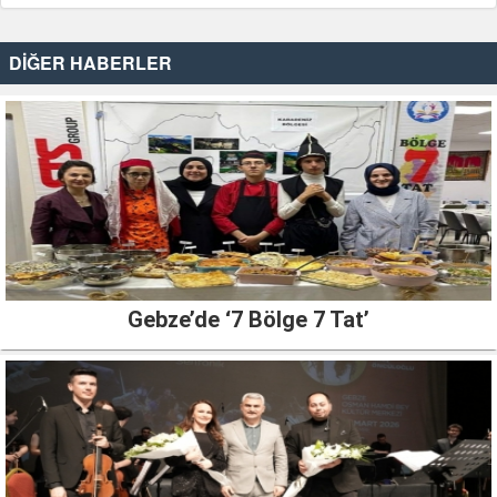
DİĞER HABERLER
Gebze’de ‘7 Bölge 7 Tat’