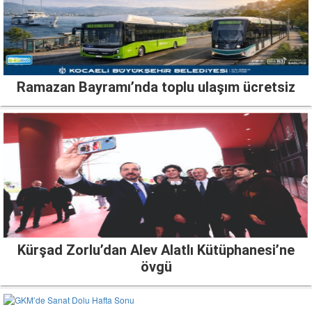
Ramazan Bayramı’nda toplu ulaşım ücretsiz
Kürşad Zorlu’dan Alev Alatlı Kütüphanesi’ne
övgü