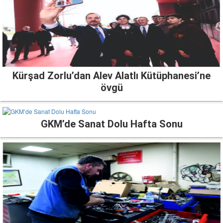
Kürşad Zorlu’dan Alev Alatlı Kütüphanesi’ne
övgü
GKM’de Sanat Dolu Hafta Sonu