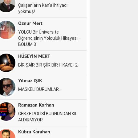
Çalışanların Kan'a ihtiyacı
yokmuş!
Öznur Mert
YOLCU Bir Üniversite
Öğrencisinin Yolculuk Hikayesi –
BÖLÜM 3
HÜSEYİN MERT
BİR ŞAİR BİR ŞİİR BİR HİKAYE- 2
Yılmaz IŞIK
MASKELİ DURUMLAR…
Ramazan Korhan
GEBZE POLİSİ BURNUNDAN KIL
ALDIRMIYOR
Kübra Karahan