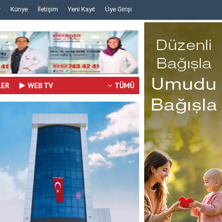
r
Künye
İletişim
Yeni Kayıt
Üye Girişi
..
..
LER
WEB TV
TÜMÜ