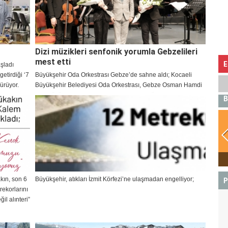
Dizi müzikleri senfonik yorumla Gebzelileri
mest etti
E
aşladı
etirdiği ‘7
Büyükşehir Oda Orkestrası Gebze’de sahne aldı; Kocaeli
dürüyor.
Büyükşehir Belediyesi Oda Orkestrası, Gebze Osman Hamdi
Bey Kültür Merkezi’nde Toygar Işıklı dizi müziklerini
B
sahneledi. Şef Engin Şen yönetimindeki konser, senfonik
yorumlarıyla Gebzelileri mest etti.
BOĞA
kın, son 6
Büyükşehir, atıkları İzmit Körfezi’ne ulaşmadan engelliyor;
P
rekorlarını
il alınteri”