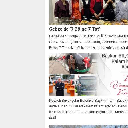
Gebze’de ‘7 Bölge 7 Tat’
Gebze’de ‘7 Bölge 7 Tat’ Etkinliği İçin Hazırlıklar B
Gebze Özel Eğitim Meslek Okulu, Geleneksel hale g
Bölge 7 Tat’ etkinliği için bu yıl da hazırlıklarını sür
Etkinlik öncesinde okul yetkilisiyle kısa bir röportaj
gerçekleştirdik.
KOÇ
Kocaeli Büyükşehir Belediye Başkanı Tahir Büyüka
ayda alınan 222 aracı kalem kalem açıkladı. Kendi 
kırdıklarını ifade eden Başkan Büyükakın, “Miras değ
dedi.