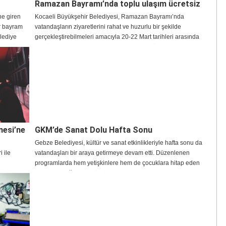
Ramazan Bayramı’nda toplu ulaşım ücretsiz
ne giren
Kocaeli Büyükşehir Belediyesi, Ramazan Bayramı’nda
ir bayram
vatandaşların ziyaretlerini rahat ve huzurlu bir şekilde
elediye
gerçekleştirebilmeleri amacıyla 20-22 Mart tarihleri arasında
arak tüm
otobüs, raylı sistemler ve deniz ulaşımında ücretsiz hizmet
verecek.
nesi’ne
GKM’de Sanat Dolu Hafta Sonu
Gebze Belediyesi, kültür ve sanat etkinlikleriyle hafta sonu da
 ile
vatandaşları bir araya getirmeye devam etti. Düzenlenen
programlarda hem yetişkinlere hem de çocuklara hitap eden
ve Sanat
etkinlikler yoğun ilgi gördü.
brik ederek
attığı
 eğitim
i olmuştur”