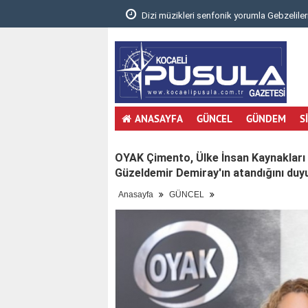
.
Dizi müzikleri senfonik yorumla Gebzelileri
ANASAYFA
GÜNCEL
GÜNDEM
S
OYAK Çimento, Ülke İnsan Kaynakları 
Güzeldemir Demiray'ın atandığını duy
Anasayfa
GÜNCEL