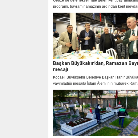
Gebze’de geleneksel hale gelen kent bayramlaşm
programı, bayram namazının ardından kent meyda
gerçekleştirildi. Yoğun katılımın olduğu programda
bayram sevincini birlikte yaşadı.
Başkan Büyükakın’dan, Ramazan Bay
mesajı
Kocaeli Büyükşehir Belediye Başkanı Tahir Büyüka
yayımladığı mesajla İslam Âlemi’nin mübarek Ra
Bayramı’nı tebrik etti.