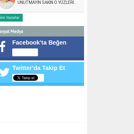
UNUTMAYIN SAKIN O YÜZLERİ…
üm Yazarlar
osyal Medya
Facebook'ta Beğen
Twitter'da Takip Et