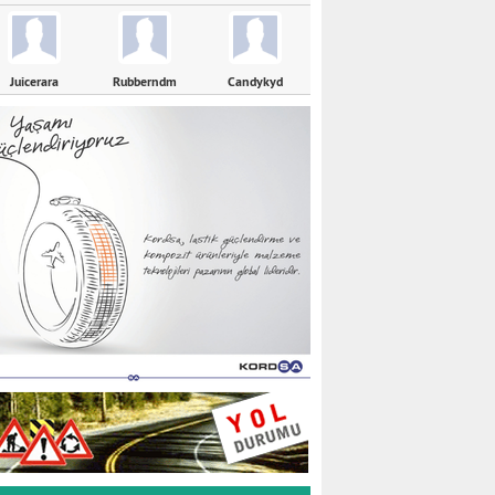
Juicerara
Rubberndm
Candykyd