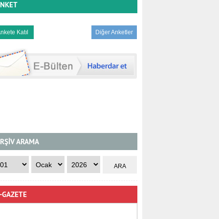
NKET
Diğer Anketler
RŞİV ARAMA
-GAZETE