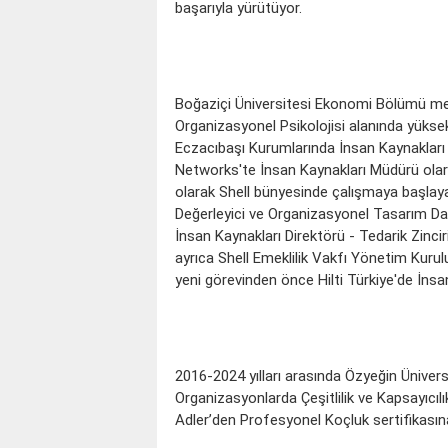
başarıyla yürütüyor.
Boğaziçi Üniversitesi Ekonomi Bölümü mez
Organizasyonel Psikolojisi alanında yükse
Eczacıbaşı Kurumlarında İnsan Kaynakları
Networks'te İnsan Kaynakları Müdürü olara
olarak Shell bünyesinde çalışmaya başlaya
Değerleyici ve Organizasyonel Tasarım Dan
İnsan Kaynakları Direktörü - Tedarik Zincir
ayrıca Shell Emeklilik Vakfı Yönetim Kuru
yeni görevinden önce Hilti Türkiye'de İnsan
2016-2024 yılları arasında Özyeğin Ünivers
Organizasyonlarda Çeşitlilik ve Kapsayıcı
Adler’den Profesyonel Koçluk sertifikasın