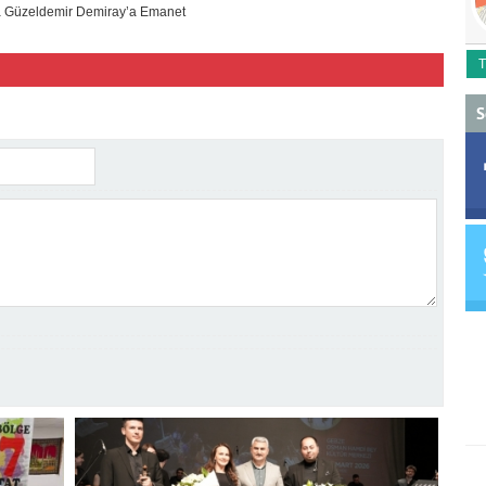
a Güzeldemir Demiray’a Emanet
T
S