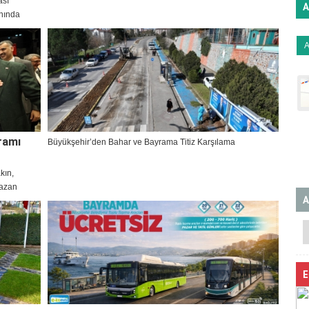
ası
A
nında
 Gebzeliler
ramı
Büyükşehir’den Bahar ve Bayrama Titiz Karşılama
kın,
mazan
A
E