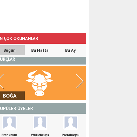
N ÇOK OKUNANLAR
Bugün
Bu Hafta
Bu Ay
URÇLAR
İKİZLER
YENGEÇ
OPÜLER ÜYELER
Frankbum
WillieReups
Portablejsu