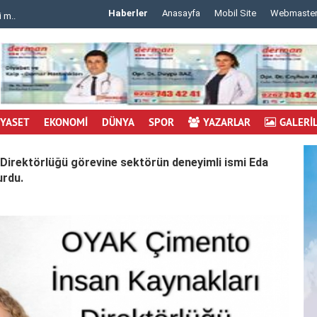
Haberler
Anasayfa
Mobil Site
Webmaste
 m..
..
İYASET
EKONOMİ
DÜNYA
SPOR
YAZARLAR
GALERİ
Direktörlüğü görevine sektörün deneyimli ismi Eda
urdu.