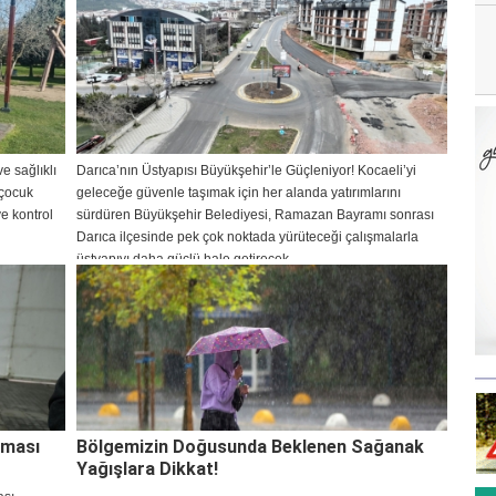
e sağlıklı
Darıca’nın Üstyapısı Büyükşehir’le Güçleniyor! Kocaeli’yi
 çocuk
geleceğe güvenle taşımak için her alanda yatırımlarını
e kontrol
sürdüren Büyükşehir Belediyesi, Ramazan Bayramı sonrası
Darıca ilçesinde pek çok noktada yürüteceği çalışmalarla
üstyapıyı daha güçlü hale getirecek.
şması
Bölgemizin Doğusunda Beklenen Sağanak
Yağışlara Dikkat!