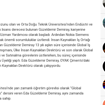
unu olan ve Orta Doğu Teknik Üniversitesi'nden Endüstri ve
k lisans derecesi bulunan Güzeldemir Demiray, kariyerine
 Uzman Yardımcısı olarak başladı. Ardından Nokia Siemens
k önemli sorumluluklar üstlendi. İnsan Kaynakları İş Ortağı
n Güzeldemir Demiray 13 yılı aşkın süre içerisinde Global İş
ışmanı, Ülke İnsan Kaynakları Direktörü ve son olarak Global
i ve Satınalma görevlerini üstlenirken, bu süreç içerisinde
lu Üyeliği yaptı. Eda Güzeldemir Demiray, OYAK Çimento’daki
 Kaynakları Direktörü olarak çalışıyordu.
itesi'nde yarı zamanlı öğretim görevlisi olarak "Global
lık" dersini veren Eda Güzeldemir Demiray, aynı zamanda
a sahip.