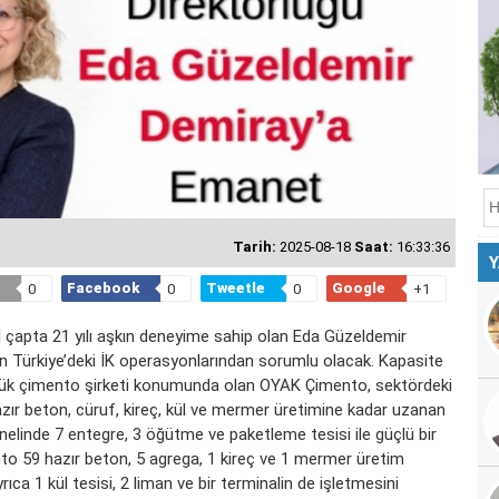
Tarih:
2025-08-18
Saat:
16:33:36
Y
Facebook
Tweetle
Google
0
0
0
+1
al çapta 21 yılı aşkın deneyime sahip olan Eda Güzeldemir
 Türkiye’deki İK operasyonlarından sorumlu olacak. Kapasite
üyük çimento şirketi konumunda olan OYAK Çimento, sektördeki
hazır beton, cüruf, kireç, kül ve mermer üretimine kadar uzanan
enelinde 7 entegre, 3 öğütme ve paketleme tesisi ile güçlü bir
to 59 hazır beton, 5 agrega, 1 kireç ve 1 mermer üretim
rıca 1 kül tesisi, 2 liman ve bir terminalin de işletmesini