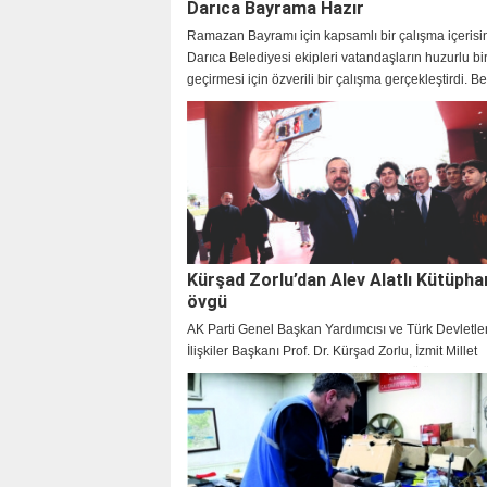
Darıca Bayrama Hazır
Ramazan Bayramı için kapsamlı bir çalışma içerisi
Darıca Belediyesi ekipleri vatandaşların huzurlu b
geçirmesi için özverili bir çalışma gerçekleştirdi. B
Başkanı Muzaffer Bıyık da bayram mesajı yayınlay
vatandaşların bayramını kutladı.
Kürşad Zorlu’dan Alev Alatlı Kütüpha
övgü
AK Parti Genel Başkan Yardımcısı ve Türk Devletleri
İlişkiler Başkanı Prof. Dr. Kürşad Zorlu, İzmit Millet
Bahçesi’nde hizmet veren Alev Alatlı Kütüphanesi 
Galerisi’ni ziyaret etti. Başkan Tahir Büyükakın’ı te
kütüphanenin şehirdeki kültür ve eğitim yaşamına k
değeri öven Zorlu, ”Bu mekân, Kocaeli’nin kültür ve
alanında ne kadar ileriye gittiğinin somut gösterges
dedi.