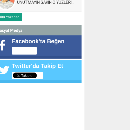
UNUTMAYIN SAKIN O YÜZLERİ…
üm Yazarlar
osyal Medya
Facebook'ta Beğen
Twitter'da Takip Et