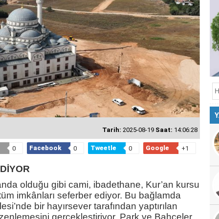
Y
Tarih:
2025-08-19
Saat:
14:06:28
Facebook
Tweetle
Google
0
0
0
+1
EDİYOR
anda olduğu gibi cami, ibadethane, Kur’an kursu
 tüm imkânları seferber ediyor. Bu bağlamda
si’nde bir hayırsever tarafından yaptırılan
enlemesini gerçekleştiriyor. Park ve Bahçeler