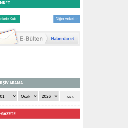
NKET
Diğer Anketler
RŞİV ARAMA
-GAZETE