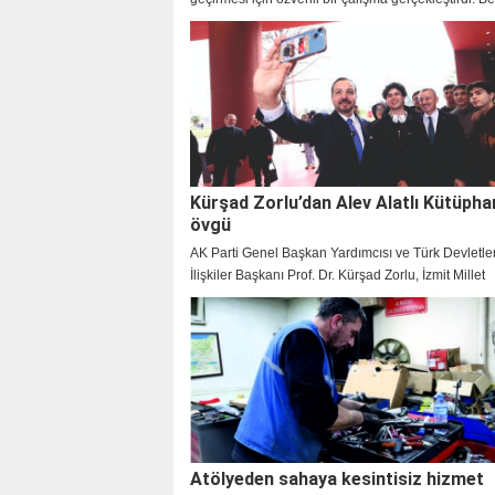
Başkanı Muzaffer Bıyık da bayram mesajı yayınlay
vatandaşların bayramını kutladı.
Kürşad Zorlu’dan Alev Alatlı Kütüpha
övgü
AK Parti Genel Başkan Yardımcısı ve Türk Devletleri
İlişkiler Başkanı Prof. Dr. Kürşad Zorlu, İzmit Millet
Bahçesi’nde hizmet veren Alev Alatlı Kütüphanesi 
Galerisi’ni ziyaret etti. Başkan Tahir Büyükakın’ı te
kütüphanenin şehirdeki kültür ve eğitim yaşamına k
değeri öven Zorlu, ”Bu mekân, Kocaeli’nin kültür ve
alanında ne kadar ileriye gittiğinin somut gösterges
dedi.
Atölyeden sahaya kesintisiz hizmet