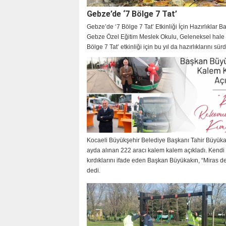
Gebze’de ‘7 Bölge 7 Tat’
Gebze’de ‘7 Bölge 7 Tat’ Etkinliği İçin Hazırlıklar B
Gebze Özel Eğitim Meslek Okulu, Geleneksel hale g
Bölge 7 Tat’ etkinliği için bu yıl da hazırlıklarını sür
Etkinlik öncesinde okul yetkilisiyle kısa bir röportaj
gerçekleştirdik.
Kocaeli Büyükşehir Belediye Başkanı Tahir Büyüka
ayda alınan 222 aracı kalem kalem açıkladı. Kendi 
KOÇ
kırdıklarını ifade eden Başkan Büyükakın, “Miras değ
dedi.