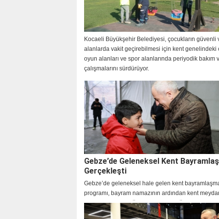
Kocaeli Büyükşehir Belediyesi, çocukların güvenli v
alanlarda vakit geçirebilmesi için kent genelindeki
oyun alanları ve spor alanlarında periyodik bakım v
çalışmalarını sürdürüyor.
Gebze’de Geleneksel Kent Bayramla
Gerçekleşti
Gebze’de geleneksel hale gelen kent bayramlaşm
programı, bayram namazının ardından kent meyda
gerçekleştirildi. Yoğun katılımın olduğu programda
bayram sevincini birlikte yaşadı.