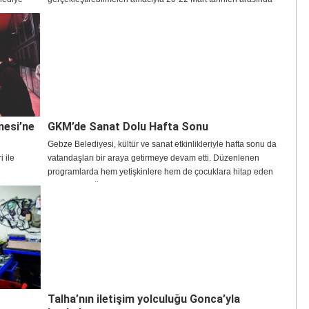
arak tüm
otobüs, raylı sistemler ve deniz ulaşımında ücretsiz hizmet
verecek.
nesi’ne
GKM’de Sanat Dolu Hafta Sonu
Gebze Belediyesi, kültür ve sanat etkinlikleriyle hafta sonu da
 ile
vatandaşları bir araya getirmeye devam etti. Düzenlenen
programlarda hem yetişkinlere hem de çocuklara hitap eden
ve Sanat
etkinlikler yoğun ilgi gördü.
brik ederek
attığı
 eğitim
i olmuştur”
Talha’nın iletişim yolculuğu Gonca’yla