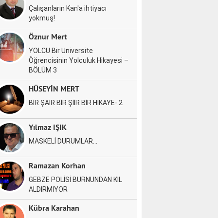
Çalışanların Kan'a ihtiyacı
yokmuş!
Öznur Mert
YOLCU Bir Üniversite
Öğrencisinin Yolculuk Hikayesi –
BÖLÜM 3
HÜSEYİN MERT
BİR ŞAİR BİR ŞİİR BİR HİKAYE- 2
Yılmaz IŞIK
MASKELİ DURUMLAR…
Ramazan Korhan
GEBZE POLİSİ BURNUNDAN KIL
ALDIRMIYOR
Kübra Karahan