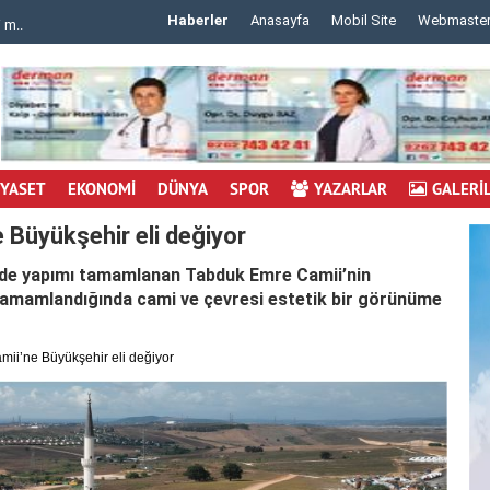
Haberler
Anasayfa
Mobil Site
Webmaste
 m..
..
İYASET
EKONOMİ
DÜNYA
SPOR
YAZARLAR
GALERİ
Büyükşehir eli değiyor
e’de yapımı tamamlanan Tabduk Emre Camii’nin
r tamamlandığında cami ve çevresi estetik bir görünüme
i’ne Büyükşehir eli değiyor