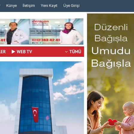
r
Künye
İletişim
Yeni Kayıt
Üye Girişi
..
..
LER
WEB TV
TÜMÜ