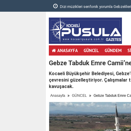
.
Dizi müzikleri senfonik yorumla Gebzelileri
ANASAYFA
GÜNCEL
GÜNDEM
S
Gebze Tabduk Emre Camii’ne 
Kocaeli Büyükşehir Belediyesi, Gebz
çevresini güzelleştiriyor. Çalışmala
kavuşacak.
Anasayfa
GÜNCEL
Gebze Tabduk Emre Cami