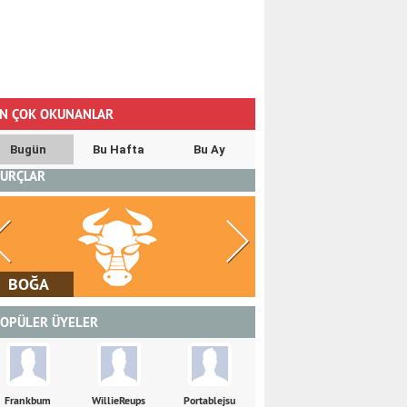
N ÇOK OKUNANLAR
Bugün
Bu Hafta
Bu Ay
URÇLAR
İKİZLER
YENGEÇ
OPÜLER ÜYELER
Frankbum
WillieReups
Portablejsu