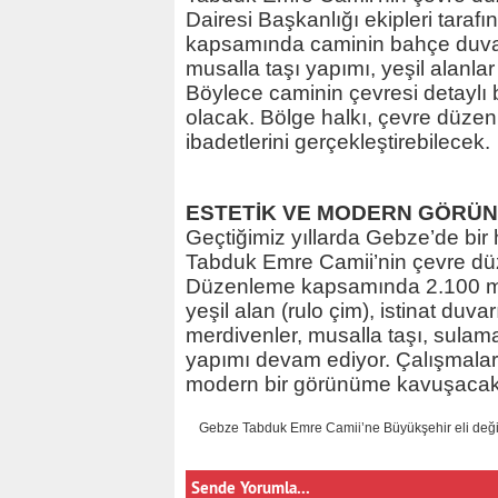
Dairesi Başkanlığı ekipleri tara
kapsamında caminin bahçe duvarla
musalla taşı yapımı, yeşil alanla
Böylece caminin çevresi detaylı 
olacak. Bölge halkı, çevre düz
ibadetlerini gerçekleştirebilecek.
ESTETİK VE MODERN GÖRÜ
Geçtiğimiz yıllarda Gebze’de bir
Tabduk Emre Camii’nin çevre düz
Düzenleme kapsamında 2.100 me
yeşil alan (rulo çim), istinat duvarı
merdivenler, musalla taşı, sulama
yapımı devam ediyor. Çalışmalar
modern bir görünüme kavuşacak
Gebze Tabduk Emre Camii’ne Büyükşehir eli değ
Sende Yorumla...