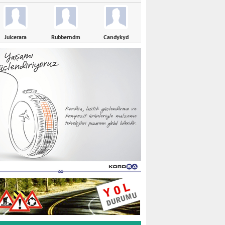
Juicerara
Rubberndm
Candykyd