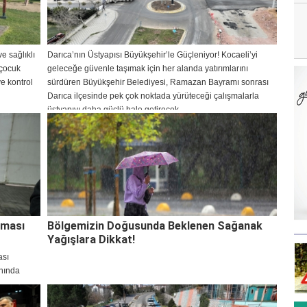
e sağlıklı
Darıca’nın Üstyapısı Büyükşehir’le Güçleniyor! Kocaeli’yi
 çocuk
geleceğe güvenle taşımak için her alanda yatırımlarını
e kontrol
sürdüren Büyükşehir Belediyesi, Ramazan Bayramı sonrası
Darıca ilçesinde pek çok noktada yürüteceği çalışmalarla
üstyapıyı daha güçlü hale getirecek.
şması
Bölgemizin Doğusunda Beklenen Sağanak
Yağışlara Dikkat!
ası
nında
 Gebzeliler