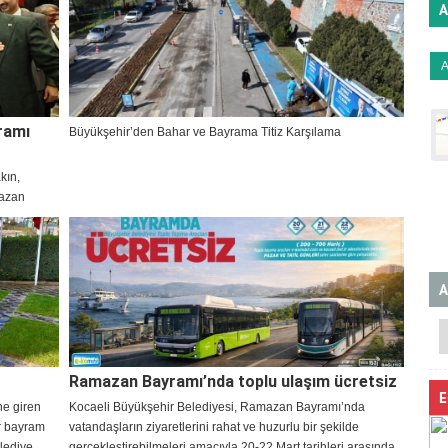
A
ramı
Büyükşehir’den Bahar ve Bayrama Titiz Karşılama
kın,
mazan
A
Ramazan Bayramı’nda toplu ulaşım ücretsiz
E
ne giren
Kocaeli Büyükşehir Belediyesi, Ramazan Bayramı’nda
ir bayram
vatandaşların ziyaretlerini rahat ve huzurlu bir şekilde
elediye
gerçekleştirebilmeleri amacıyla 20-22 Mart tarihleri arasında