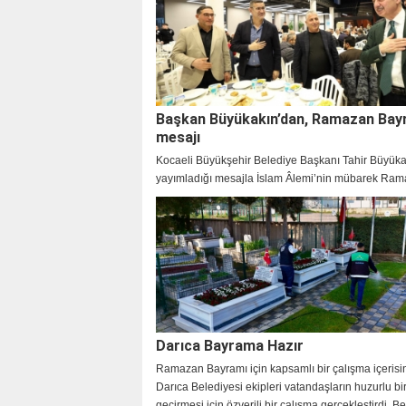
Başkan Büyükakın’dan, Ramazan Bay
mesajı
Kocaeli Büyükşehir Belediye Başkanı Tahir Büyüka
yayımladığı mesajla İslam Âlemi’nin mübarek Ra
Bayramı’nı tebrik etti.
Darıca Bayrama Hazır
Ramazan Bayramı için kapsamlı bir çalışma içerisi
Darıca Belediyesi ekipleri vatandaşların huzurlu b
geçirmesi için özverili bir çalışma gerçekleştirdi. B