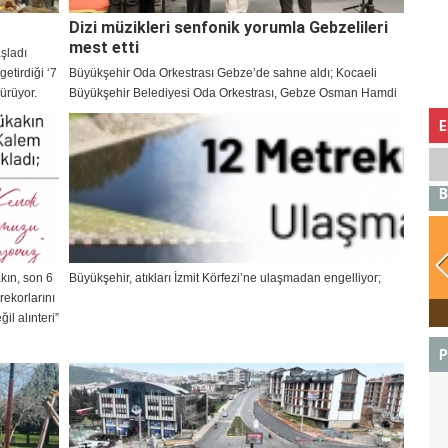
Dizi müzikleri senfonik yorumla Gebzelileri
mest etti
aşladı
etirdiği ‘7
Büyükşehir Oda Orkestrası Gebze’de sahne aldı; Kocaeli
dürüyor.
Büyükşehir Belediyesi Oda Orkestrası, Gebze Osman Hamdi
Bey Kültür Merkezi’nde Toygar Işıklı dizi müziklerini
E
sahneledi. Şef Engin Şen yönetimindeki konser, senfonik
yorumlarıyla Gebzelileri mest etti.
B
kın, son 6
Büyükşehir, atıkları İzmit Körfezi’ne ulaşmadan engelliyor;
rekorlarını
BOĞA
il alınteri”
P