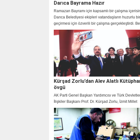
Darıca Bayrama Hazır
Ramazan Bayramı için kapsamlı bir çalışma içerisi
Darıca Belediyesi ekipleri vatandaşların huzurlu b
geçirmesi için özverili bir çalışma gerçekleştirdi. B
Başkanı Muzaffer Bıyık da bayram mesajı yayınlay
vatandaşların bayramını kutladı.
Kürşad Zorlu’dan Alev Alatlı Kütüpha
övgü
AK Parti Genel Başkan Yardımcısı ve Türk Devletleri
İlişkiler Başkanı Prof. Dr. Kürşad Zorlu, İzmit Millet
Bahçesi’nde hizmet veren Alev Alatlı Kütüphanesi 
Galerisi’ni ziyaret etti. Başkan Tahir Büyükakın’ı te
kütüphanenin şehirdeki kültür ve eğitim yaşamına k
değeri öven Zorlu, ”Bu mekân, Kocaeli’nin kültür ve
alanında ne kadar ileriye gittiğinin somut gösterges
dedi.