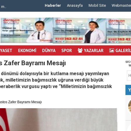
Haberler
Anasayfa
Mobil Site
Webmaste
 m..
..
İYASET
EKONOMİ
DÜNYA
SPOR
YAZARLAR
GALERİ
s Zafer Bayramı Mesajı
src
w
l dönümü dolayısıyla bir kutlama mesajı yayımlayan
k, milletimizin bağımsızlık uğruna verdiği büyük
eraberlik vurgusu yaptı ve “Milletimizin bağımsızlık
Y
ustos Zafer Bayramı Mesajı