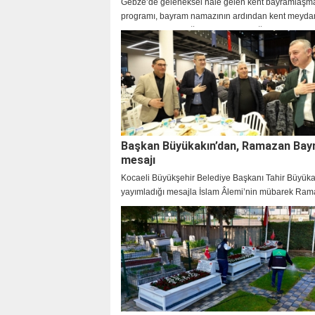
Gebze’de geleneksel hale gelen kent bayramlaşm
programı, bayram namazının ardından kent meyda
gerçekleştirildi. Yoğun katılımın olduğu programda
bayram sevincini birlikte yaşadı.
Başkan Büyükakın’dan, Ramazan Bay
mesajı
Kocaeli Büyükşehir Belediye Başkanı Tahir Büyüka
yayımladığı mesajla İslam Âlemi’nin mübarek Ra
Bayramı’nı tebrik etti.