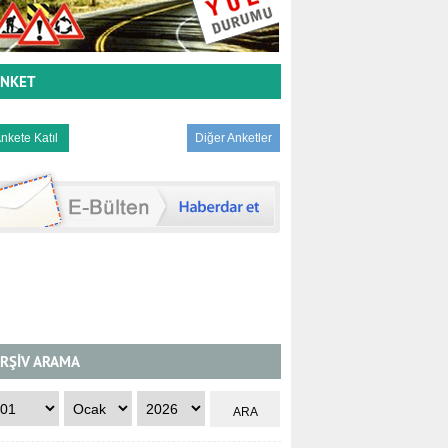
NKET
Diğer Anketler
RŞİV ARAMA