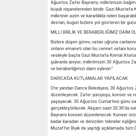
Ağustos Zafer Bayramı, milletimizin bağıms
büyük nişanelerinden biridir. Gazi Mustafa
milletinin azim ve kararlılıkla neleri başar
destan, bugün bizlere yol gösteren bir gu
MİLLİ BİRLİK VE BERABERLİĞİMİZ DAİM O
Bizlere düşen görev; vatan uğruna canlarını
onların emaneti olan bu cennet vatanı koru
vesileyle başta Gazi Mustafa Kemal Atatürk
şükranla anıyor; milletimizin 30 Ağustos Zaf
ve beraberliğimizi daim eylesin.”
DARICA’DA KUTLAMALAR YAPILACAK
Öte yandan Darıca Belediyesi, 30 Ağustos Z
düzenleyecek. Zafer yürüyüşü, konser ve res
yaşayacak. 30 Ağustos Cumartesi günü saa
gerçekleştirilecek. Akşam saat 20.30’da is
Bayramı konseri düzenlenecek. Konser önce
kadar karadan ve denizden tekneler eşliğind
Muzaffer Bıyık da yaptığı açıklamada tüm D