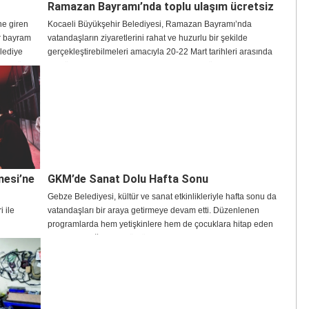
Ramazan Bayramı’nda toplu ulaşım ücretsiz
ne giren
Kocaeli Büyükşehir Belediyesi, Ramazan Bayramı’nda
ir bayram
vatandaşların ziyaretlerini rahat ve huzurlu bir şekilde
elediye
gerçekleştirebilmeleri amacıyla 20-22 Mart tarihleri arasında
arak tüm
otobüs, raylı sistemler ve deniz ulaşımında ücretsiz hizmet
verecek.
nesi’ne
GKM’de Sanat Dolu Hafta Sonu
Gebze Belediyesi, kültür ve sanat etkinlikleriyle hafta sonu da
 ile
vatandaşları bir araya getirmeye devam etti. Düzenlenen
programlarda hem yetişkinlere hem de çocuklara hitap eden
ve Sanat
etkinlikler yoğun ilgi gördü.
brik ederek
attığı
 eğitim
i olmuştur”