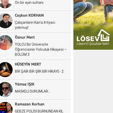
On bir ayın sultanı
Coşkun KORHAN
Çalışanların Kan'a ihtiyacı
yokmuş!
Öznur Mert
YOLCU Bir Üniversite
Öğrencisinin Yolculuk Hikayesi –
BÖLÜM 3
HÜSEYİN MERT
BİR ŞAİR BİR ŞİİR BİR HİKAYE- 2
Yılmaz IŞIK
MASKELİ DURUMLAR…
Ramazan Korhan
GEBZE POLİSİ BURNUNDAN KIL