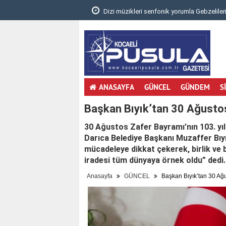
.
Dizi müzikleri senfonik yorumla Gebzelileri
ANASAYFA
GÜNCEL
GÜNDEM
S
Başkan Bıyık’tan 30 Ağusto
30 Ağustos Zafer Bayramı’nın 103. yı
Darıca Belediye Başkanı Muzaffer Bıyı
mücadeleye dikkat çekerek, birlik ve b
iradesi tüm dünyaya örnek oldu” dedi.
Anasayfa
GÜNCEL
Başkan Bıyık’tan 30 Ağ