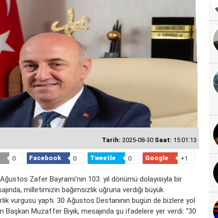
Tarih:
2025-08-30
Saat:
15:01:13
Facebook
Tweetle
Google
0
0
0
+1
 Ağustos Zafer Bayramı’nın 103. yıl dönümü dolayısıyla bir
jında, milletimizin bağımsızlık uğruna verdiği büyük
rlik vurgusu yaptı. 30 Ağustos Destanının bugün de bizlere yol
 Başkan Muzaffer Bıyık, mesajında şu ifadelere yer verdi: “30