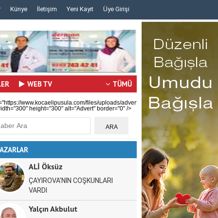
r
Künye
İletişim
Yeni Kayıt
Üye Girişi
..
..
LER
WEB TV
TÜMÜ
="https://www.kocaelipusula.com/files/uploads/advert/c59b0ea80a.jpg"
idth="300" height="300" alt="Advert" border="0" />
AZARLAR
ALİ Öksüz
ÇAYIROVA’NIN COŞKUNLARI
VARDI
Yalçın Akbulut