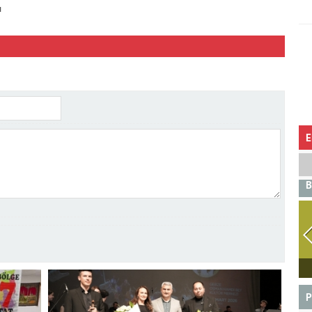
ı
E
B
BOĞA
P