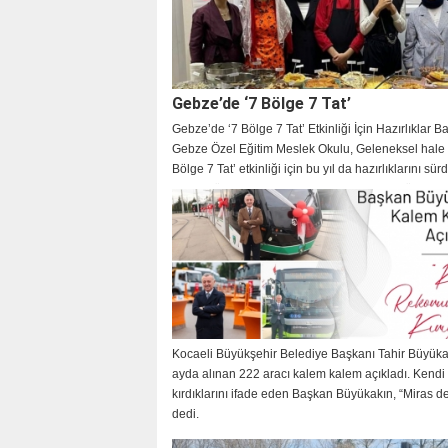
Gebze’de ‘7 Bölge 7 Tat’
Gebze’de ‘7 Bölge 7 Tat’ Etkinliği İçin Hazırlıklar B
Gebze Özel Eğitim Meslek Okulu, Geleneksel hale g
Bölge 7 Tat’ etkinliği için bu yıl da hazırlıklarını sür
Etkinlik öncesinde okul yetkilisiyle kısa bir röportaj
gerçekleştirdik.
Kocaeli Büyükşehir Belediye Başkanı Tahir Büyüka
ayda alınan 222 aracı kalem kalem açıkladı. Kendi 
kırdıklarını ifade eden Başkan Büyükakın, “Miras değ
dedi.