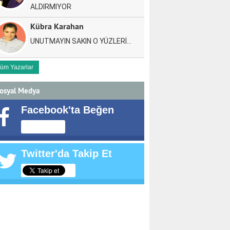
ALDIRMIYOR
Kübra Karahan
UNUTMAYIN SAKIN O YÜZLERİ…
üm Yazarlar
osyal Medya
Facebook'ta Beğen
Twitter'da Takip Et