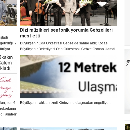
Dizi müzikleri senfonik yorumla Gebzelileri
mest etti
aşladı
etirdiği ‘7
Büyükşehir Oda Orkestrası Gebze’de sahne aldı; Kocaeli
dürüyor.
Büyükşehir Belediyesi Oda Orkestrası, Gebze Osman Hamdi
Bey Kültür Merkezi’nde Toygar Işıklı dizi müziklerini
sahneledi. Şef Engin Şen yönetimindeki konser, senfonik
yorumlarıyla Gebzelileri mest etti.
kın, son 6
Büyükşehir, atıkları İzmit Körfezi’ne ulaşmadan engelliyor;
rekorlarını
il alınteri”