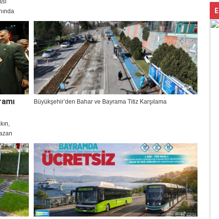
ası
E
nında
 Gebzeliler
ramı
Büyükşehir’den Bahar ve Bayrama Titiz Karşılama
kın,
mazan