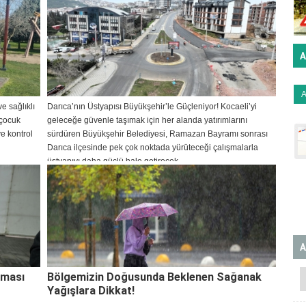
A
e sağlıklı
Darıca’nın Üstyapısı Büyükşehir’le Güçleniyor! Kocaeli’yi
 çocuk
geleceğe güvenle taşımak için her alanda yatırımlarını
e kontrol
sürdüren Büyükşehir Belediyesi, Ramazan Bayramı sonrası
Darıca ilçesinde pek çok noktada yürüteceği çalışmalarla
üstyapıyı daha güçlü hale getirecek.
A
şması
Bölgemizin Doğusunda Beklenen Sağanak
Yağışlara Dikkat!