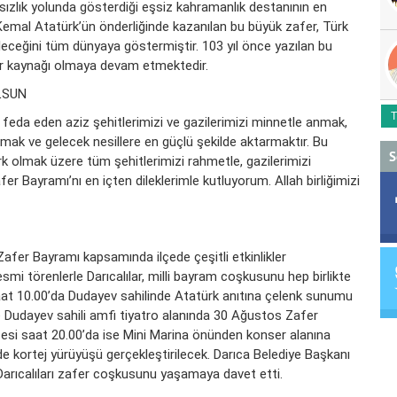
ızlık yolunda gösterdiği eşsiz kahramanlık destanının en
 Kemal Atatürk’ün önderliğinde kazanılan bu büyük zafer, Türk
abileceğini tüm dünyaya göstermiştir. 103 yıl önce yazılan bu
rur kaynağı olmaya devam etmektedir.
LSUN
T
 feda eden aziz şehitlerimizi ve gazilerimizi minnetle anmak,
mak ve gelecek nesillere en güçlü şekilde aktarmaktır. Bu
S
 olmak üzere tüm şehitlerimizi rahmetle, gazilerimizi
er Bayramı’nı en içten dileklerimle kutluyorum. Allah birliğimizi
afer Bayramı kapsamında ilçede çeşitli etkinlikler
mi törenlerle Darıcalılar, milli bayram coşkusunu hep birlikte
t 10.00’da Dudayev sahilinde Atatürk anıtına çelenk sunumu
e Dudayev sahili amfi tiyatro alanında 30 Ağustos Zafer
si saat 20.00’da ise Mini Marina önünden konser alanına
e kortej yürüyüşü gerçekleştirilecek. Darıca Belediye Başkanı
arıcalıları zafer coşkusunu yaşamaya davet etti.