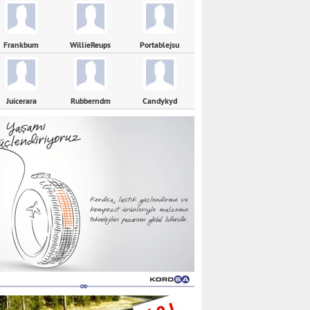
Frankbum
WillieReups
Portablejsu
Juicerara
Rubberndm
Candykyd