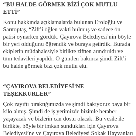
“BU HALDE GÖRMEK BİZİ ÇOK MUTLU
ETTİ”
Konu hakkında açıklamalarda bulunan Eroloğlu ve
Sarıtoptaş, “Zift’i öğlen vakti bulmuş ve sadece ön
patisi oynarken gördük. Çayırova Belediyesi’nin böyle
bir yeri olduğunu öğrendik ve buraya getirdik. Burada
ekiplerin müdahalesiyle birlikte ziftten arındırıldı ve
tüm tedavileri yapıldı. O günden bakınca şimdi Zift’i
bu halde görmek bizi çok mutlu etti.
“ÇAYIROVA BELEDİYESİ’NE
TEŞEKKÜRLER”
Çok zayıftı bıraktığımızda ve şimdi bakıyoruz baya bir
kilo almış. Şimdi de iş yerimizde bizimle beraber
yaşayacak ve bizlerin can dostu olacak. Bu vesile ile
birlikte, böyle bir imkan sundukları için Çayırova
Belediyesi’ne ve Çayırova Belediyesi Sokak Hayvanları