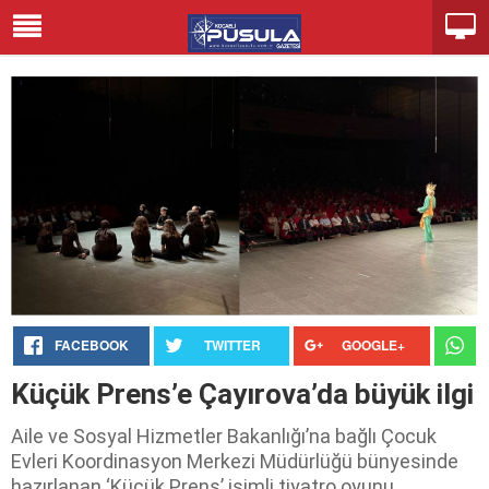
FACEBOOK
TWITTER
GOOGLE+
Küçük Prens’e Çayırova’da büyük ilgi
Aile ve Sosyal Hizmetler Bakanlığı’na bağlı Çocuk
Evleri Koordinasyon Merkezi Müdürlüğü bünyesinde
hazırlanan ‘Küçük Prens’ isimli tiyatro oyunu