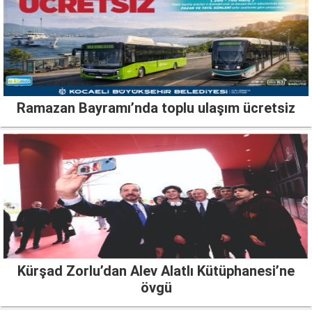
Ramazan Bayramı’nda toplu ulaşım ücretsiz
Kürşad Zorlu’dan Alev Alatlı Kütüphanesi’ne
övgü