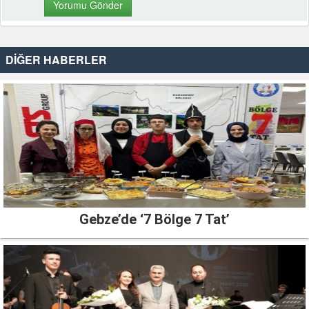
DİĞER HABERLER
Gebze’de ‘7 Bölge 7 Tat’