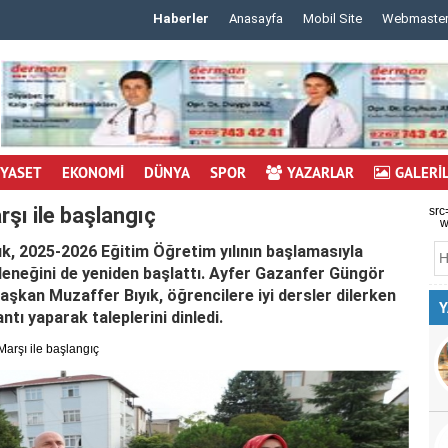
Haberler
Anasayfa
Mobil Site
Webmaste
 m..
..
İYASET
EKONOMİ
DÜNYA
SPOR
YAZARLAR
GALERİ
rşı ile başlangıç
src
w
k, 2025-2026 Eğitim Öğretim yılının başlamasıyla
eleneğini de yeniden başlattı. Ayfer Gazanfer Güngör
aşkan Muzaffer Bıyık, öğrencilere iyi dersler dilerken
Y
tı yaparak taleplerini dinledi.
Marşı ile başlangıç