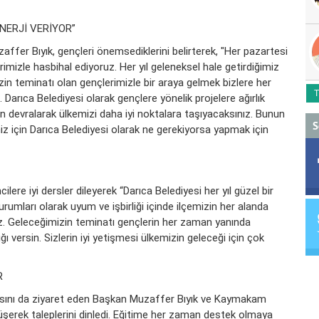
NERJİ VERİYOR”
affer Bıyık, gençleri önemsediklerini belirterek, "Her pazartesi
rimizle hasbihal ediyoruz. Her yıl geleneksel hale getirdiğimiz
zin teminatı olan gençlerimizle bir araya gelmek bizlere her
T
Darıca Belediyesi olarak gençlere yönelik projelere ağırlık
en devralarak ülkemizi daha iyi noktalara taşıyacaksınız. Bunun
S
eniz için Darıca Belediyesi olarak ne gerekiyorsa yapmak için
e iyi dersler dileyerek “Darıca Belediyesi her yıl güzel bir
rumları olarak uyum ve işbirliği içinde ilçemizin her alanda
yoruz. Geleceğimizin teminatı gençlerin her zaman yanında
ğı versin. Sizlerin iyi yetişmesi ülkemizin geleceği için çok
R
asını da ziyaret eden Başkan Muzaffer Bıyık ve Kaymakam
şerek taleplerini dinledi. Eğitime her zaman destek olmaya