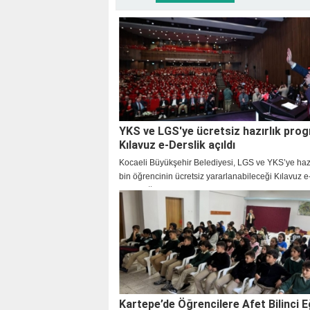
YKS ve LGS'ye ücretsiz hazırlık pro
Kılavuz e-Derslik açıldı
Kocaeli Büyükşehir Belediyesi, LGS ve YKS’ye haz
bin öğrencinin ücretsiz yararlanabileceği Kılavuz e
Dijital Eğitim Platformu’nu kullanıma açtı. Başkan T
Büyükakın, “Dijital eğitimde yeni bir dönem başlattık
kullandı.
Kartepe’de Öğrencilere Afet Bilinci E