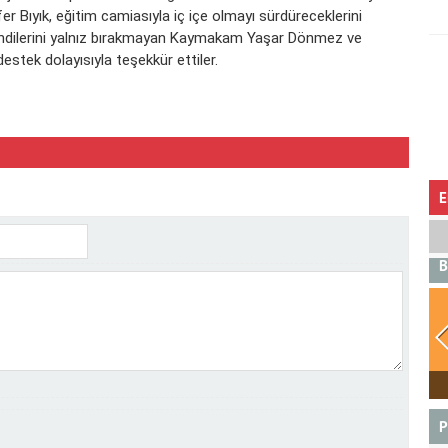
 Bıyık, eğitim camiasıyla iç içe olmayı sürdüreceklerini
endilerini yalnız bırakmayan Kaymakam Yaşar Dönmez ve
estek dolayısıyla teşekkür ettiler.
E
B
KOÇ
P