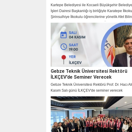
Kartepe Belediyesi ile Kocaeli Büyükşehir Belediye
İşleri Dairesi Başkanlığı iş birliğiyle Karatepe İlkok
Şirinsulhiye İlkokulu öğrencilerine yönelik Afet Bilin
ve Tatbikatı gerçekleştirildi. Etkinliğin amacı, öğrenc
afetlere karşı farkındalıklarını artırmak ve doğru da
biçimlerini kazandırmak oldu.
Gebze Teknik Üniversitesi Rektörü
İLKÇEV’de Seminer Verecek
Gebze Teknik Üniversitesi Rektörü Prof. Dr. Hacı Al
Kasım Salı günü İLKÇEV'de seminer verecek