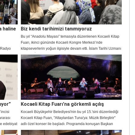
a haline
Biz kendi tarihimizi tanımıyoruz
Bu yıl “Anadolu Mayası” temasıyla düzenlenen Kocaeli Kitap
Fuarı, ikinci gününde Kocaeli Kongre Merkezi’nde
e Radyo
kitapseverlerin yoğun ilgisiyle devam etti. İslam Tarihi Uzmanı
 yıldır
Prof. Dr. İhsan Süreyya Sırma ve Yazar Tarık Tufan, Selim Sırrı
sı haline
Paşa Salonu’nda katılımcılara hitap etti. Sırma, “Maalesef bu
millet kendi tarihini öğrenmek istemiyor” dedi.
ıyor”
Kocaeli Kitap Fuarı'na görkemli açılış
incisi
Kocaeli Büyükşehir Belediyesi'nin bu yıl 15.'sini düzenlediği
ararası
Kocaeli Kitap Fuarı, "Altaylardan Tuna'ya: Müzik Birleştirir"
ve edebiyat
adlı özel konser ile başladı. Programda konuşan Başkan
abancı
Büyükakın, Anadolu mayasının bizi biz yapan en önemli