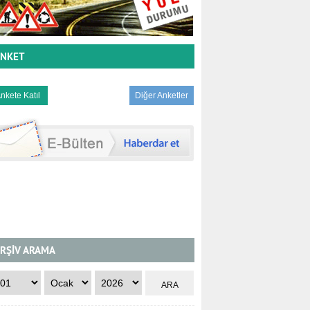
NKET
Diğer Anketler
RŞİV ARAMA