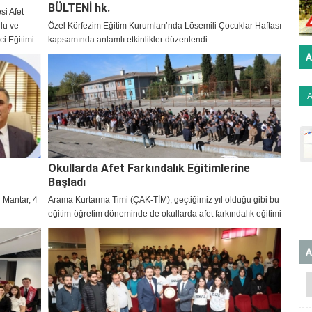
BÜLTENİ hk.
si Afet
ulu ve
Özel Körfezim Eğitim Kurumları’nda Lösemili Çocuklar Haftası
ci Eğitimi
kapsamında anlamlı etkinlikler düzenlendi.
ilerin
A
vranış
Okullarda Afet Farkındalık Eğitimlerine
Başladı
i Mantar, 4
Arama Kurtarma Timi (ÇAK-TİM), geçtiğimiz yıl olduğu gibi bu
eğitim-öğretim döneminde de okullarda afet farkındalık eğitimi
gerçekleştirmeye devam ediyor. Yeni yılda ilk eğitim, Hasan
Tahsin Ortaokulu’nda gerçekleştirildi.
A