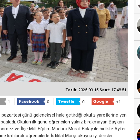
Tarih:
2025-09-15
Saat:
17:48:51
Facebook
Tweetle
Google
1
0
0
+1
pazartesi günü geleneksel hale getirdiği okul ziyaretlerine yeni
 başladı. Okulun ilk günü öğrencileri yalnız bırakmayan Başkan
mez ve İlçe Milli Eğitim Müdürü Murat Balay ile birlikte Ayfer
 katılarak öğrencilerle İstiklal Marşı okuyup iyi dersler