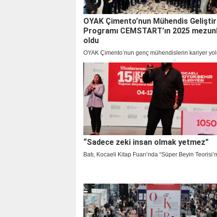
OYAK Çimento’nun Mühendis Gelişti
Programı CEMSTART’ın 2025 mezunlar
oldu
OYAK Çimento’nun genç mühendislerin kariyer yol
güçlü bir başlangıç yapmalarını sağlamak amacıyl
geçirdiği “CEMSTART Mühendis Geliştirme Progra
dönemini başarıyla tamamladı. Toplam 5,5 ay süre
programa katılan 17 genç yetenek, Ekim 2025 itiba
zamanlı olarak OYAK Çimento ailesine katıldı. C
yüksek işe alım ve bağlılık oranıyla sektördeki en et
yetenek programlarından biri olduğunu kanıtladı.
“Sadece zeki insan olmak yetmez”
Batı, Kocaeli Kitap Fuarı’nda “Süper Beyin Teorisi’ni