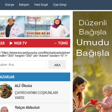
r
Künye
İletişim
Yeni Kayıt
Üye Girişi
..
..
LER
WEB TV
TÜMÜ
="https://www.kocaelipusula.com/files/uploads/advert/c59b0ea80a.jpg"
idth="300" height="300" alt="Advert" border="0" />
AZARLAR
ALİ Öksüz
ÇAYIROVA’NIN COŞKUNLARI
VARDI
Yalçın Akbulut