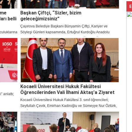
E
rme
Başkan Çiftçi, “Sizler, bizim
ı belli
geleceğimizsiniz”
Çayırova Belediye Başkanı Bünyamin Çiftçi, Kariyer ve
culuklarına
Söyleşi Günleri kapsamında, Ertuğrul Kurdoğlu Anadolu
a hayata
Lisesi öğrencileriyle bir araya geldi. ‘Değerler Eğitimi’ konulu
mı” üçüncü
söyleşide gençlere hitap eden Başkan Çiftçi, “Sizler bizim
n kapsamlı
geleceğimizsiniz” dedi.
rıyla tam
EMSTART,
kili
Kocaeli Üniversitesi Hukuk Fakültesi
Öğrencilerinden Vali İlhami Aktaş’a Ziyaret
” anlattı;
Kocaeli Üniversitesi Hukuk Fakültesi 3. sınıf öğrencileri;
Seyfullah Çevik, Emirhan Kadiroğlu ve Sümeyye Nur Öztürk,
Vali İlhami Aktaş’ı ziyaret ettiler.