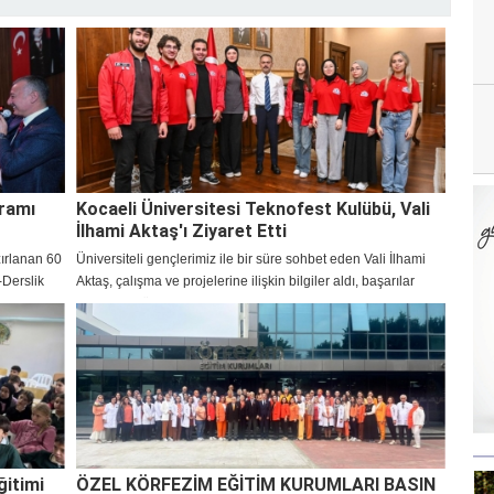
gramı
Kocaeli Üniversitesi Teknofest Kulübü, Vali
İlhami Aktaş'ı Ziyaret Etti
ırlanan 60
Üniversiteli gençlerimiz ile bir süre sohbet eden Vali İlhami
-Derslik
Aktaş, çalışma ve projelerine ilişkin bilgiler aldı, başarılar
ahir
dileyerek güzel temennilerini iletti.
” ifadesini
ğitimi
ÖZEL KÖRFEZİM EĞİTİM KURUMLARI BASIN