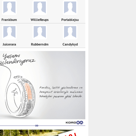
Frankbum
WillieReups
Portablejsu
Juicerara
Rubberndm
Candykyd