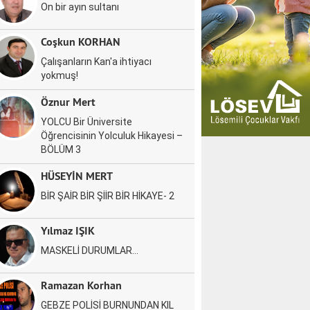
On bir ayın sultanı
Coşkun KORHAN
Çalışanların Kan'a ihtiyacı
yokmuş!
Öznur Mert
YOLCU Bir Üniversite
Öğrencisinin Yolculuk Hikayesi –
BÖLÜM 3
HÜSEYİN MERT
BİR ŞAİR BİR ŞİİR BİR HİKAYE- 2
Yılmaz IŞIK
MASKELİ DURUMLAR…
Ramazan Korhan
GEBZE POLİSİ BURNUNDAN KIL