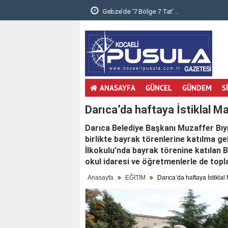
.
Dizi müzikleri senfonik yorumla Gebzelileri
ANASAYFA
GÜNCEL
GÜNDEM
S
Darıca’da haftaya İstiklal Ma
Darıca Belediye Başkanı Muzaffer Bıyı
birlikte bayrak törenlerine katılma g
İlkokulu’nda bayrak törenine katılan B
okul idaresi ve öğretmenlerle de toplan
Anasayfa
EĞİTİM
Darıca’da haftaya İstiklal 