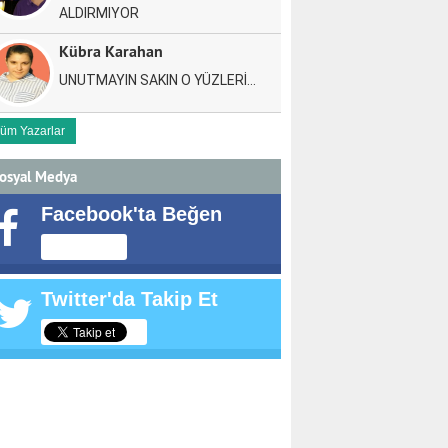
ALDIRMIYOR
Kübra Karahan
UNUTMAYIN SAKIN O YÜZLERİ…
üm Yazarlar
osyal Medya
Facebook'ta Beğen
Twitter'da Takip Et