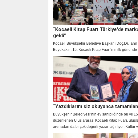
“Kocaeli Kitap Fuarı Türkiye'de mark
geldi"
Kocaeli Büyükşehir Belediye Başkanı Doç.Dr.Tahir
Büyükakın, 15. Kocaeli Kitap Fuarı’nın ilk gününd
D’ye canlı yayın konuğu oldu. Başkan Büyükakın, 15
kesintisiz şekilde süren fuarın artık bir kültür marka
geldiğini vurguladı.
“Yazdıklarım siz okuyunca tamamlan
Büyükşehir Belediyesi’nin ev sahipliğinde bu yıl 15’
düzenlenen Uluslararası Kocaeli Kitap Fuarı, ulusl
arenadan da birçok değerli yazarı ağırlıyor. Kültür 
dünyasının buluşma noktası olan Kitap Fuarı’nın y