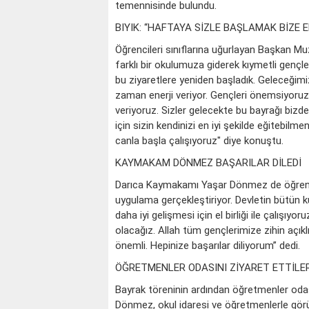
temennisinde bulundu.
BIYIK: “HAFTAYA SİZLE BAŞLAMAK BİZE E
Öğrencileri sınıflarına uğurlayan Başkan Muz
farklı bir okulumuza giderek kıymetli gençle
bu ziyaretlere yeniden başladık. Geleceğimi
zaman enerji veriyor. Gençleri önemsiyoruz. 
veriyoruz. Sizler gelecekte bu bayrağı bizd
için sizin kendinizi en iyi şekilde eğitebilm
canla başla çalışıyoruz" diye konuştu.
KAYMAKAM DÖNMEZ BAŞARILAR DİLEDİ
Darıca Kaymakamı Yaşar Dönmez de öğrenciler
uygulama gerçekleştiriyor. Devletin bütün ku
daha iyi gelişmesi için el birliği ile çalışı
olacağız. Allah tüm gençlerimize zihin açıklı
önemli. Hepinize başarılar diliyorum” dedi.
ÖĞRETMENLER ODASINI ZİYARET ETTİLE
Bayrak töreninin ardından öğretmenler od
Dönmez, okul idaresi ve öğretmenlerle görü