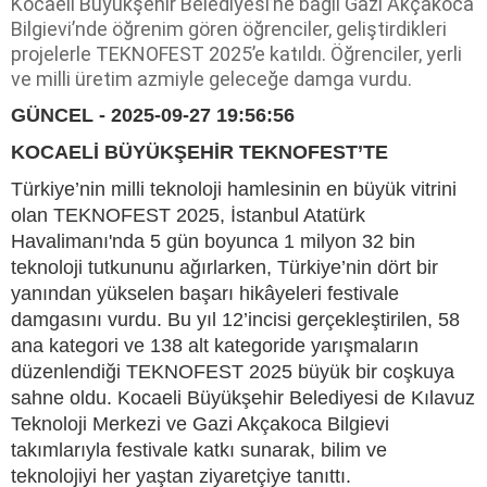
Kocaeli Büyükşehir Belediyesi’ne bağlı Gazi Akçakoca
Bilgievi’nde öğrenim gören öğrenciler, geliştirdikleri
projelerle TEKNOFEST 2025’e katıldı. Öğrenciler, yerli
ve milli üretim azmiyle geleceğe damga vurdu.
GÜNCEL - 2025-09-27 19:56:56
KOCAELİ BÜYÜKŞEHİR TEKNOFEST’TE
Türkiye’nin milli teknoloji hamlesinin en büyük vitrini
olan TEKNOFEST 2025, İstanbul Atatürk
Havalimanı'nda 5 gün boyunca 1 milyon 32 bin
teknoloji tutkununu ağırlarken, Türkiye’nin dört bir
yanından yükselen başarı hikâyeleri festivale
damgasını vurdu. Bu yıl 12’incisi gerçekleştirilen, 58
ana kategori ve 138 alt kategoride yarışmaların
düzenlendiği TEKNOFEST 2025 büyük bir coşkuya
sahne oldu. Kocaeli Büyükşehir Belediyesi de Kılavuz
Teknoloji Merkezi ve Gazi Akçakoca Bilgievi
takımlarıyla festivale katkı sunarak, bilim ve
teknolojiyi her yaştan ziyaretçiye tanıttı.