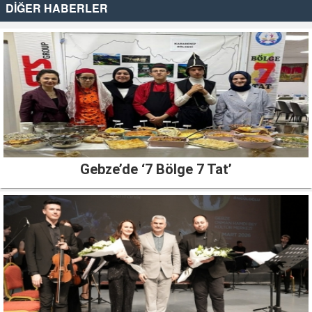
DİĞER HABERLER
Gebze’de ‘7 Bölge 7 Tat’