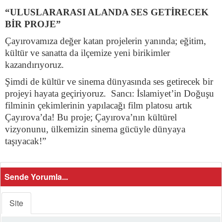
“ULUSLARARASI ALANDA SES GETİRECEK
BİR PROJE”
Çayırovamıza değer katan projelerin yanında; eğitim,
kültür ve sanatta da ilçemize yeni birikimler
kazandırıyoruz.
Şimdi de kültür ve sinema dünyasında ses getirecek bir
projeyi hayata geçiriyoruz. Sanc
ı
:
İ
slamiyet
’
in Do
ğ
u
ş
u
filminin
ç
ekimlerinin yapılacağı film platosu artık
Çayırova’da! Bu proje; Çayırova’nın kültürel
vizyonunu, ülkemizin sinema gücüyle dünyaya
taşıyacak!”
Sende Yorumla...
Site