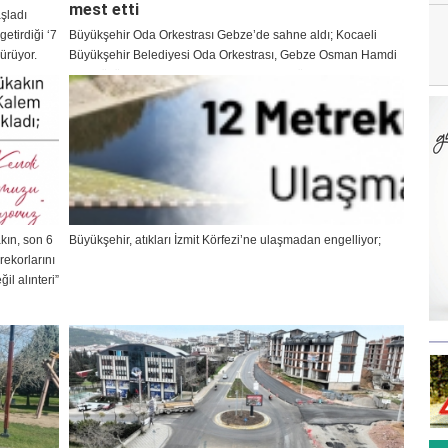
mest etti
aşladı
etirdiği ‘7
Büyükşehir Oda Orkestrası Gebze’de sahne aldı; Kocaeli
dürüyor.
Büyükşehir Belediyesi Oda Orkestrası, Gebze Osman Hamdi
Bey Kültür Merkezi’nde Toygar Işıklı dizi müziklerini
sahneledi. Şef Engin Şen yönetimindeki konser, senfonik
yorumlarıyla Gebzelileri mest etti.
kın, son 6
Büyükşehir, atıkları İzmit Körfezi’ne ulaşmadan engelliyor;
rekorlarını
il alınteri”