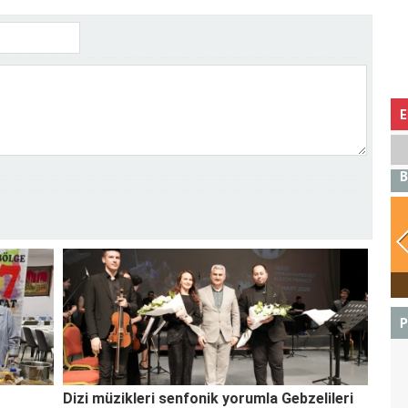
E
B
BOĞA
P
Dizi müzikleri senfonik yorumla Gebzelileri