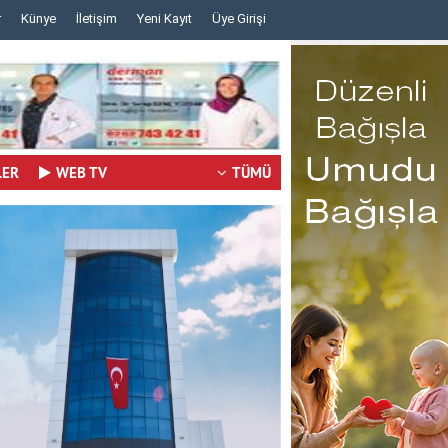
r
Künye
İletişim
Yeni Kayıt
Üye Girişi
..
..
LER
WEB TV
TÜMÜ