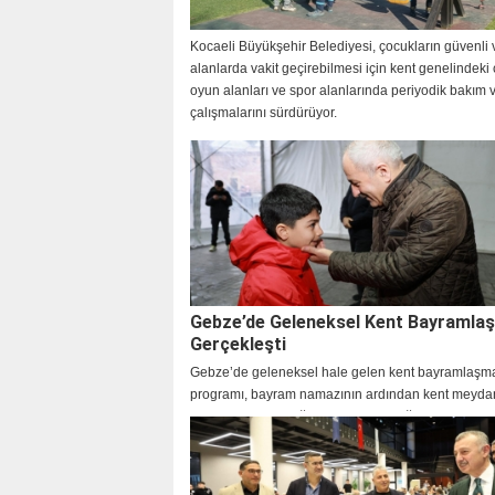
Kocaeli Büyükşehir Belediyesi, çocukların güvenli v
alanlarda vakit geçirebilmesi için kent genelindeki
oyun alanları ve spor alanlarında periyodik bakım v
çalışmalarını sürdürüyor.
Gebze’de Geleneksel Kent Bayramla
Gerçekleşti
Gebze’de geleneksel hale gelen kent bayramlaşm
programı, bayram namazının ardından kent meyda
gerçekleştirildi. Yoğun katılımın olduğu programda
bayram sevincini birlikte yaşadı.