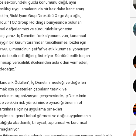
ce sektöründeki güçlü konumunu değil, aynı
ilikçi uygulamalarını da bir kez daha kanıtlamış
netim, RiskUyum Grup Direktörü Özge Aşcıoğlu,
lundu: “TCC Group Holdings bünyesinde bulunan
l değerlerimizi ve sürdürülebilir yönetim
u yaşıyoruz. İç Denetim fonksiyonumuzun, kurumsal
ygın bir kurum tarafından tescillenmesi bizler için
 OYAK Çimento’nun şeffaf ve etik kurumsal yönetişim
 da takdir edildiğini gösteriyor. Sürdürülebilir başarı
hesap verebilirlik ilkelerinden asla ödün vermeden,
deceğiz.”
kındalık Ödülleri", İç Denetim mesleği ve değerleri
rmak için gösterilen çabaların teşviki ve
zenlenen organizasyon çerçevesinde; İç Denetimin
de ve etkin risk yönetiminde oynadığı önemli rol
rtırılması için iyi uygulama örnekleri
nlaşılması, genel kabul görmesi ve doğru uygulamanın
acılığıyla akademik, bireysel, toplumsal ve kurumsal
 amaçlanıyor.
o ihtiyacını analiz ederek yeni pazarlara yatırım yapma, yenilikçilik