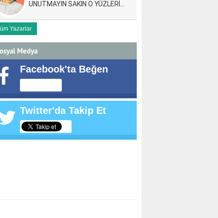
UNUTMAYIN SAKIN O YÜZLERİ…
üm Yazarlar
osyal Medya
Facebook'ta Beğen
Twitter'da Takip Et