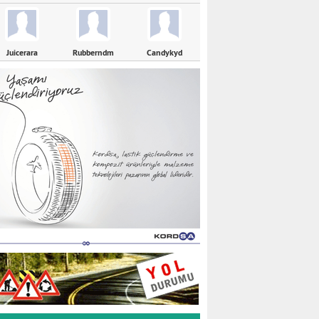
Juicerara
Rubberndm
Candykyd