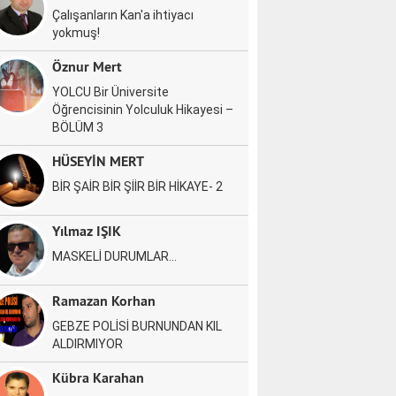
Çalışanların Kan'a ihtiyacı
yokmuş!
Öznur Mert
YOLCU Bir Üniversite
Öğrencisinin Yolculuk Hikayesi –
BÖLÜM 3
HÜSEYİN MERT
BİR ŞAİR BİR ŞİİR BİR HİKAYE- 2
Yılmaz IŞIK
MASKELİ DURUMLAR…
Ramazan Korhan
GEBZE POLİSİ BURNUNDAN KIL
ALDIRMIYOR
Kübra Karahan