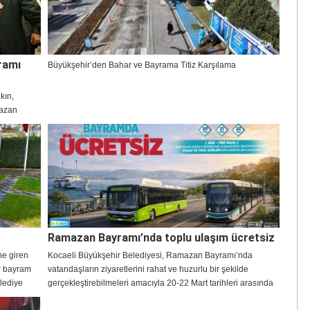
ramı
Büyükşehir’den Bahar ve Bayrama Titiz Karşılama
kın,
mazan
Ramazan Bayramı’nda toplu ulaşım ücretsiz
ne giren
Kocaeli Büyükşehir Belediyesi, Ramazan Bayramı’nda
ir bayram
vatandaşların ziyaretlerini rahat ve huzurlu bir şekilde
elediye
gerçekleştirebilmeleri amacıyla 20-22 Mart tarihleri arasında
arak tüm
otobüs, raylı sistemler ve deniz ulaşımında ücretsiz hizmet