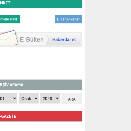
NKET
Diğer Anketler
RŞİV ARAMA
-GAZETE