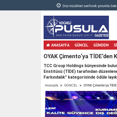
.
Dizi müzikleri senfonik yorumla Gebzelileri
ANASAYFA
GÜNCEL
GÜNDEM
S
OYAK Çimento’ya TİDE’den K
TCC Group Holdings bünyesinde bulu
Enstitüsü (TİDE) tarafından düzenlen
Farkındalık” kategorisinde ödüle layık
Anasayfa
GÜNCEL
OYAK Çimento’ya TİDE’