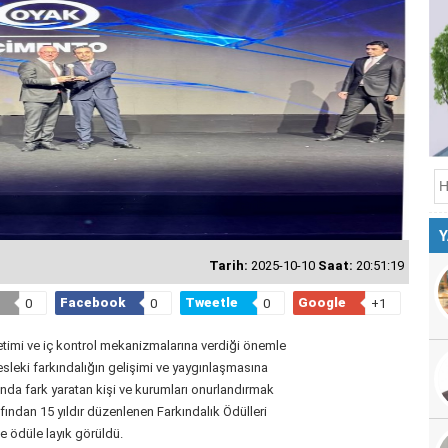
Y
Tarih:
2025-10-10
Saat:
20:51:19
Facebook
Tweetle
Google
0
0
0
+1
timi ve iç kontrol mekanizmalarına verdiği önemle
sleki farkındalığın gelişimi ve yaygınlaşmasına
anda fark yaratan kişi ve kurumları onurlandırmak
fından 15 yıldır düzenlenen Farkındalık Ödülleri
 ödüle layık görüldü.