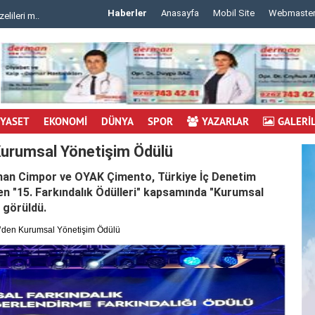
Haberler
Anasayfa
Mobil Site
Webmaste
 m..
..
İYASET
EKONOMİ
DÜNYA
SPOR
YAZARLAR
GALERİ
urumsal Yönetişim Ödülü
nan Cimpor ve OYAK Çimento, Türkiye İç Denetim
en "15. Farkındalık Ödülleri" kapsamında "Kurumsal
 görüldü.
den Kurumsal Yönetişim Ödülü