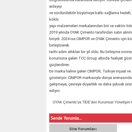
anlayışı
ve sürdürülebilir büyümeye katkı sağlama hedefi,
köklü
yapı malzemeleri markalarından biri ve sektör li
2019 yılında OYAK Çimento tarafından satın alınm
biriydi. 2024 ise CIMPOR ve OYAK Çimento için kü
birleştirerek
tarihi adım attıkları bir yıl oldu. Bu birleşme so
konumuna gelen TCC Group altında faaliyet gös
güçlendiren
bir marka haline gelen CIMPOR, Türkiye inşaat ve
gösteriyor. CIMPOR markasıyla dünya arenasında 
gelişmeye, çevreye duyarlılık ve daha yüksek ürü
ediyor.
OYAK Çimento’ya TİDE’den Kurumsal Yönetişim 
Sende Yorumla...
Site Yorumları