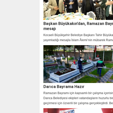
Başkan Büyükakın’dan, Ramazan Bay
mesajı
Kocaeli Büyükşehir Belediye Başkanı Tahir Büyüka
yayımladığı mesajla İslam Âlemi’nin mübarek Ra
Bayramı’nı tebrik etti.
Darıca Bayrama Hazır
Ramazan Bayramı için kapsamlı bir çalışma içerisi
Darıca Belediyesi ekipleri vatandaşların huzurlu b
geçirmesi için özverili bir çalışma gerçekleştirdi. B
Başkanı Muzaffer Bıyık da bayram mesajı yayınlay