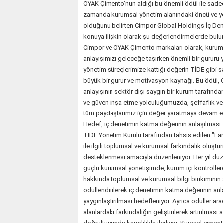
OYAK Çimento’nun aldığı bu önemli ödül ile sade
zamanda kurumsal yönetim alanındaki öncü ve yen
olduğunu belirten Cimpor Global Holdings İç De
konuya ilişkin olarak şu değerlendirmelerde bu
Cimpor ve OYAK Çimento markaları olarak, kurumsa
anlayışımızı geleceğe taşırken önemli bir gurur
yönetim süreçlerimize kattığı değerin TİDE gibi sa
büyük bir gurur ve motivasyon kaynağı. Bu ödül,
anlayışının sektör dışı saygın bir kurum tarafından
ve güven inşa etme yolculuğumuzda, şeffaflık ve 
tüm paydaşlarımız için değer yaratmaya devam e
Hedef, iç denetimin katma değerinin anlaşılması
TİDE Yönetim Kurulu tarafından tahsis edilen "Far
ile ilgili toplumsal ve kurumsal farkındalık oluştu
desteklenmesi amacıyla düzenleniyor. Her yıl dü
güçlü kurumsal yönetişimde, kurum içi kontroller
hakkında toplumsal ve kurumsal bilgi birikiminin a
ödüllendirilerek iç denetimin katma değerinin a
yaygınlaştırılması hedefleniyor. Ayrıca ödüller ar
alanlardaki farkındalığın geliştirilerek artırılması
doğrultusunda kararlılıkla ilerliyor. Küresel çiment