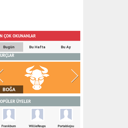
N ÇOK OKUNANLAR
Bugün
Bu Hafta
Bu Ay
URÇLAR
İKİZLER
YENGEÇ
OPÜLER ÜYELER
Frankbum
WillieReups
Portablejsu