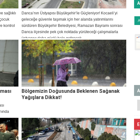
A
e sağlıklı
Darıca’nın Üstyapısı Büyükşehir’le Güçleniyor! Kocaeli’yi
 çocuk
geleceğe güvenle taşımak için her alanda yatırımlarını
e kontrol
sürdüren Büyükşehir Belediyesi, Ramazan Bayramı sonrası
Darıca ilçesinde pek çok noktada yürüteceği çalışmalarla
üstyapıyı daha güçlü hale getirecek.
A
şması
Bölgemizin Doğusunda Beklenen Sağanak
Yağışlara Dikkat!
ası
nında
 Gebzeliler
E