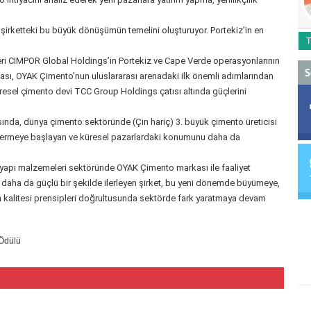
 şirketteki bu büyük dönüşümün temelini oluşturuyor. Portekiz'in en
T
deri CIMPOR Global Holdings’in Portekiz ve Cape Verde operasyonlarının
S
ası, OYAK Çimento'nun uluslararası arenadaki ilk önemli adımlarından
resel çimento devi TCC Group Holdings çatısı altında güçlerini
nrasında, dünya çimento sektöründe (Çin hariç) 3. büyük çimento üreticisi
termeye başlayan ve küresel pazarlardaki konumunu daha da
 yapı malzemeleri sektöründe OYAK Çimento markası ile faaliyet
daha da güçlü bir şekilde ilerleyen şirket, bu yeni dönemde büyümeye,
n kalitesi prensipleri doğrultusunda sektörde fark yaratmaya devam
Ödülü