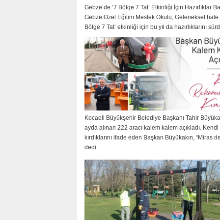
Gebze’de ‘7 Bölge 7 Tat’ Etkinliği İçin Hazırlıklar B
Gebze Özel Eğitim Meslek Okulu, Geleneksel hale g
Bölge 7 Tat’ etkinliği için bu yıl da hazırlıklarını sür
Etkinlik öncesinde okul yetkilisiyle kısa bir röportaj
gerçekleştirdik.
Kocaeli Büyükşehir Belediye Başkanı Tahir Büyüka
ayda alınan 222 aracı kalem kalem açıkladı. Kendi 
kırdıklarını ifade eden Başkan Büyükakın, “Miras değ
dedi.