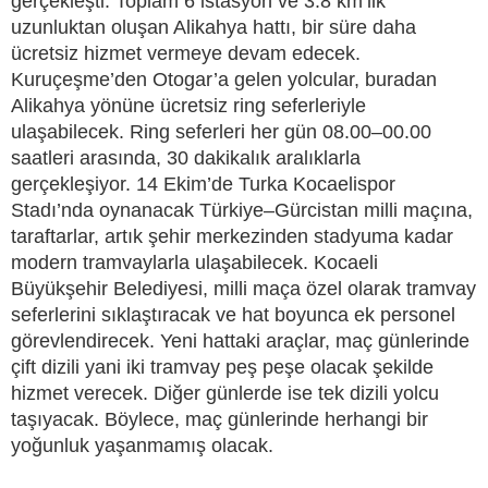
gerçekleşti. Toplam 6 istasyon ve 3.8 km’lik
uzunluktan oluşan Alikahya hattı, bir süre daha
ücretsiz hizmet vermeye devam edecek.
Kuruçeşme’den Otogar’a gelen yolcular, buradan
Alikahya yönüne ücretsiz ring seferleriyle
ulaşabilecek. Ring seferleri her gün 08.00–00.00
saatleri arasında, 30 dakikalık aralıklarla
gerçekleşiyor. 14 Ekim’de Turka Kocaelispor
Stadı’nda oynanacak Türkiye–Gürcistan milli maçına,
taraftarlar, artık şehir merkezinden stadyuma kadar
modern tramvaylarla ulaşabilecek. Kocaeli
Büyükşehir Belediyesi, milli maça özel olarak tramvay
seferlerini sıklaştıracak ve hat boyunca ek personel
görevlendirecek. Yeni hattaki araçlar, maç günlerinde
çift dizili yani iki tramvay peş peşe olacak şekilde
hizmet verecek. Diğer günlerde ise tek dizili yolcu
taşıyacak. Böylece, maç günlerinde herhangi bir
yoğunluk yaşanmamış olacak.