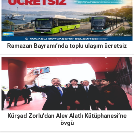
Ramazan Bayramı’nda toplu ulaşım ücretsiz
Kürşad Zorlu’dan Alev Alatlı Kütüphanesi’ne
övgü