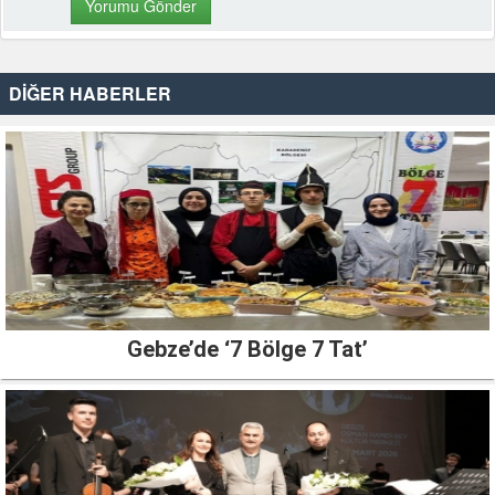
DİĞER HABERLER
Gebze’de ‘7 Bölge 7 Tat’