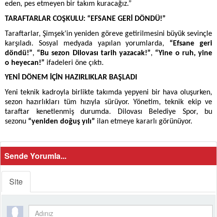
eden, pes etmeyen bir takım kuracağız.”
TARAFTARLAR COŞKULU: “EFSANE GERİ DÖNDÜ!”
Taraftarlar, Şimşek’in yeniden göreve getirilmesini büyük sevinçle
karşıladı. Sosyal medyada yapılan yorumlarda,
“Efsane geri
döndü!”
,
“Bu sezon Dilovası tarih yazacak!”
,
“Yine o ruh, yine
o heyecan!”
ifadeleri öne çıktı.
YENİ DÖNEM İÇİN HAZIRLIKLAR BAŞLADI
Yeni teknik kadroyla birlikte takımda yepyeni bir hava oluşurken,
sezon hazırlıkları tüm hızıyla sürüyor. Yönetim, teknik ekip ve
taraftar kenetlenmiş durumda. Dilovası Belediye Spor, bu
sezonu
“yeniden doğuş yılı”
ilan etmeye kararlı görünüyor.
Sende Yorumla...
Site