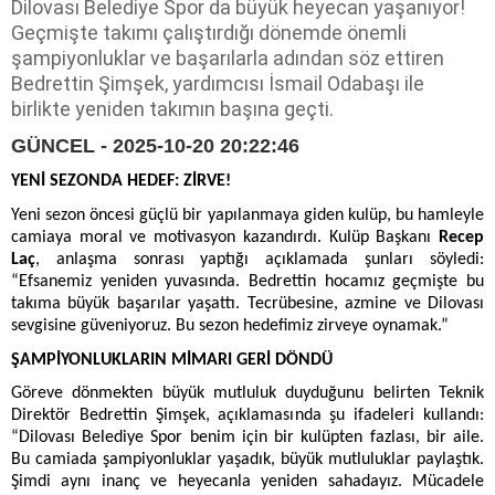
Dilovası Belediye Spor da büyük heyecan yaşanıyor!
Geçmişte takımı çalıştırdığı dönemde önemli
şampiyonluklar ve başarılarla adından söz ettiren
Bedrettin Şimşek, yardımcısı İsmail Odabaşı ile
birlikte yeniden takımın başına geçti.
GÜNCEL - 2025-10-20 20:22:46
YENİ SEZONDA HEDEF: ZİRVE!
Yeni sezon öncesi güçlü bir yapılanmaya giden kulüp, bu hamleyle
camiaya moral ve motivasyon kazandırdı. Kulüp Başkanı
Recep
Laç
, anlaşma sonrası yaptığı açıklamada şunları söyledi:
“Efsanemiz yeniden yuvasında. Bedrettin hocamız geçmişte bu
takıma büyük başarılar yaşattı. Tecrübesine, azmine ve Dilovası
sevgisine güveniyoruz. Bu sezon hedefimiz zirveye oynamak.”
ŞAMPİYONLUKLARIN MİMARI GERİ DÖNDÜ
Göreve dönmekten büyük mutluluk duyduğunu belirten Teknik
Direktör Bedrettin Şimşek, açıklamasında şu ifadeleri kullandı:
“Dilovası Belediye Spor benim için bir kulüpten fazlası, bir aile.
Bu camiada şampiyonluklar yaşadık, büyük mutluluklar paylaştık.
Şimdi aynı inanç ve heyecanla yeniden sahadayız. Mücadele