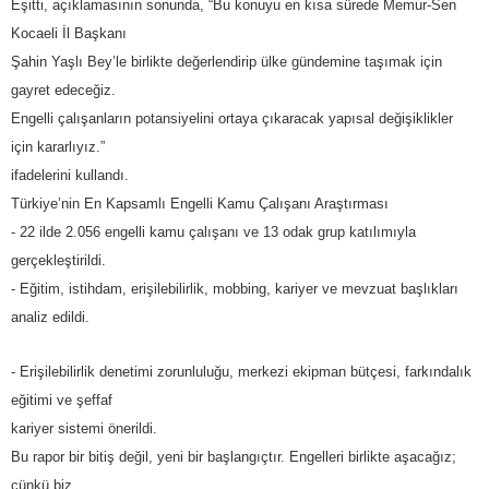
Eşitti, açıklamasının sonunda, “Bu konuyu en kısa sürede Memur-Sen
Kocaeli İl Başkanı
Şahin Yaşlı Bey’le birlikte değerlendirip ülke gündemine taşımak için
gayret edeceğiz.
Engelli çalışanların potansiyelini ortaya çıkaracak yapısal değişiklikler
için kararlıyız.”
ifadelerini kullandı.
Türkiye’nin En Kapsamlı Engelli Kamu Çalışanı Araştırması
- 22 ilde 2.056 engelli kamu çalışanı ve 13 odak grup katılımıyla
gerçekleştirildi.
- Eğitim, istihdam, erişilebilirlik, mobbing, kariyer ve mevzuat başlıkları
analiz edildi.
- Erişilebilirlik denetimi zorunluluğu, merkezi ekipman bütçesi, farkındalık
eğitimi ve şeffaf
kariyer sistemi önerildi.
Bu rapor bir bitiş değil, yeni bir başlangıçtır. Engelleri birlikte aşacağız;
çünkü biz