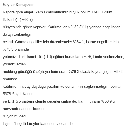
Sayılar Konuşuyor
Rapora göre engelli kamu çalışanlarının büyük bölümü Millî Eğitim
Bakanlığı (%60,7)
bünyesinde görev yapıyor. Katılımcıların %32,3’ü iş yerinde engelinden
dolayı zorlandığını
belirtti. Görme engelliler için düzenlemeler %64,1, işitme engelliler için
%73,3 oranında
yetersiz. Türk İşaret Dili (TİD) eğitimi kurumların %76,1’inde verilmezken,
yöneticilerden
mobbing gördüğünü söyleyenlerin oranı %29,3 olarak kayda geçti. %87,9
oranında
katılımcı, ihtiyaç duyduğu yazılım ve donanımın sağlanmadığını belirtti.
5378 Sayılı Kanun
ve EKPSS sistemi olumlu değerlendirilse de, katılımcıların %63,9’u
mevzuatı sadece 'kısmen
biliyorum' dedi.
Eşitti: “Engelli bireyler kamunun vicdanıdır”