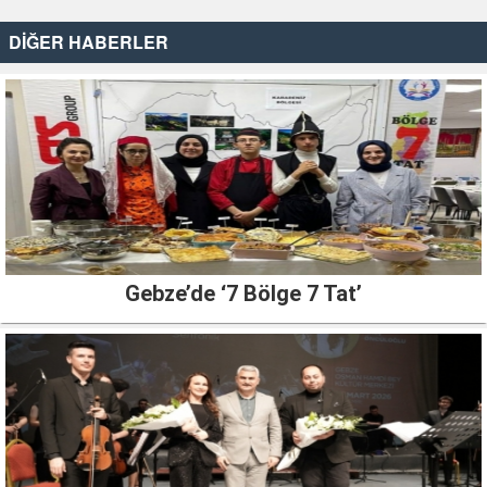
DİĞER HABERLER
Gebze’de ‘7 Bölge 7 Tat’