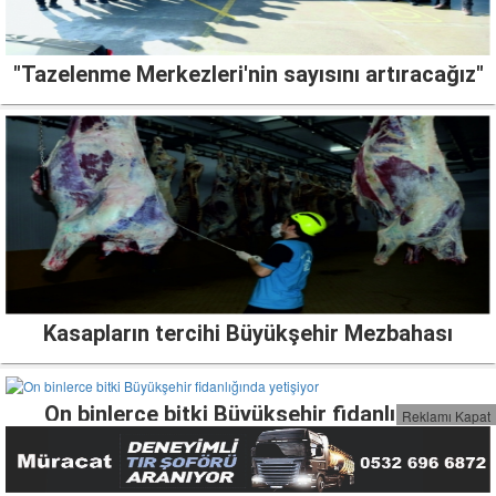
"Tazelenme Merkezleri'nin sayısını artıracağız"
Kasapların tercihi Büyükşehir Mezbahası
On binlerce bitki Büyükşehir fidanlığında
Reklamı Kapat
yetişiyor