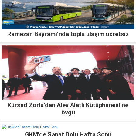
Ramazan Bayramı’nda toplu ulaşım ücretsiz
Kürşad Zorlu’dan Alev Alatlı Kütüphanesi’ne
övgü
GKM’de Sanat Dolu Hafta Sonu