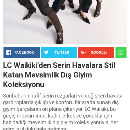
FACEBOOK
TWITTER
GOOGLE+
LC Waikiki’den Serin Havalara Stil
Katan Mevsimlik Dış Giyim
Koleksiyonu
Sonbaharın hafif serin rüzgarları ve değişken havası;
gardıroplarda şıklığı ve konforu bir arada sunan dış
giyim parçalarını ön plana çıkarıyor. LC Waikiki, bu
geçiş mevsiminde; kadın, erkek ve çocuklar için
hazırladığı mevsimlik dış giyim koleksiyonuyla, her
adımı stil dolu hâle getiriyor.