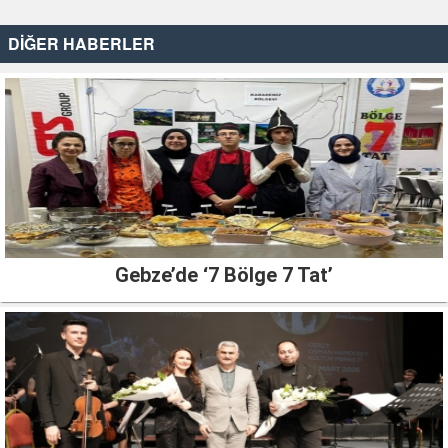
DİĞER HABERLER
Gebze’de ‘7 Bölge 7 Tat’