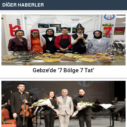
DİĞER HABERLER
Gebze’de ‘7 Bölge 7 Tat’