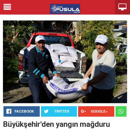
FACEBOOK
TWITTER
GOOGLE+
Büyükşehir'den yangın mağduru