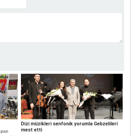
Dizi müzikleri senfonik yorumla Gebzelileri
mest etti
aşladı