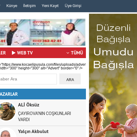
r
Künye
İletişim
Yeni Kayıt
Üye Girişi
..
..
LER
WEB TV
TÜMÜ
="https://www.kocaelipusula.com/files/uploads/advert/c59b0ea80a.jpg"
idth="300" height="300" alt="Advert" border="0" />
AZARLAR
ALİ Öksüz
ÇAYIROVA’NIN COŞKUNLARI
VARDI
Yalçın Akbulut