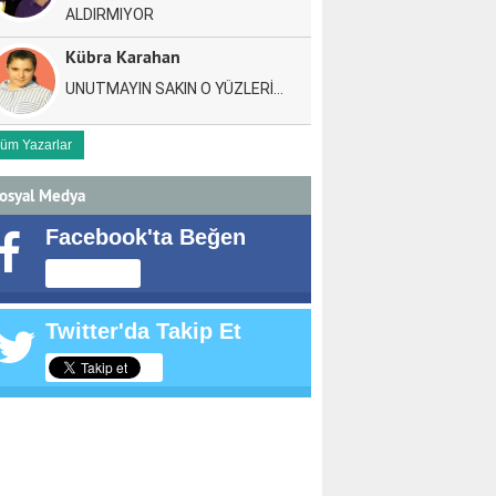
ALDIRMIYOR
Kübra Karahan
UNUTMAYIN SAKIN O YÜZLERİ…
üm Yazarlar
osyal Medya
Facebook'ta Beğen
Twitter'da Takip Et