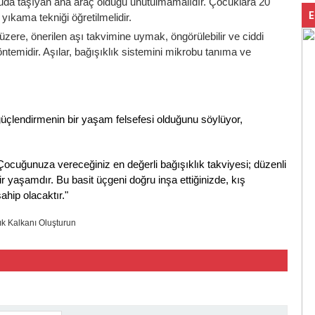
vücuda taşıyan ana araç olduğu unutulmamalıdır. Çocuklara 20
E
l yıkama tekniği öğretilmelidir.
üzere, önerilen aşı takvimine uymak, öngörülebilir ve ciddi
ntemidir. Aşılar, bağışıklık sistemini mikrobu tanıma ve
i güçlendirmenin bir yaşam felsefesi olduğunu söylüyor,
 Çocuğunuza vereceğiniz en değerli bağışıklık takviyesi; düzenli
bir yaşamdır. Bu basit üçgeni doğru inşa ettiğinizde, kış
hip olacaktır."
ık Kalkanı Oluşturun