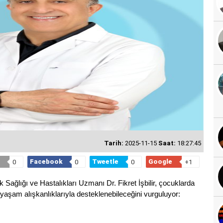
Tarih:
2025-11-15
Saat:
18:27:45
Facebook
Tweetle
Google
0
0
0
+1
ağlığı ve Hastalıkları Uzmanı Dr. Fikret İşbilir, çocuklarda
i yaşam alışkanlıklarıyla desteklenebileceğini vurguluyor: