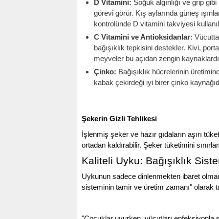
D Vitamini:
Soğuk algınlığı ve grip gi
görevi görür. Kış aylarında güneş ışınla
kontrolünde D vitamini takviyesi kullanıla
C Vitamini ve Antioksidanlar:
Vücuttak
bağışıklık tepkisini destekler. Kivi, por
meyveler bu açıdan zengin kaynaklardı
Çinko:
Bağışıklık hücrelerinin üretimin
kabak çekirdeği iyi birer çinko kaynağıd
Şekerin Gizli Tehlikesi
İşlenmiş şeker ve hazır gıdaların aşırı tüke
ortadan kaldırabilir. Şeker tüketimini sınırl
Kaliteli Uyku: Bağışıklık Sis
Uykunun sadece dinlenmekten ibaret olmadığ
sisteminin tamir ve üretim zamanı" olarak t
"Çocuklar uyurken, vücutları enfeksiyonla s