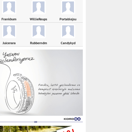
Frankbum
WillieReups
Portablejsu
Juicerara
Rubberndm
Candykyd