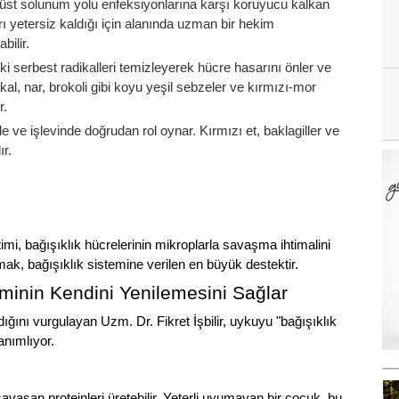
bi üst solunum yolu enfeksiyonlarına karşı koruyucu kalkan
rı yetersiz kaldığı için alanında uzman bir hekim
bilir.
i serbest radikalleri temizleyerek hücre hasarını önler ve
takal, nar, brokoli gibi koyu yeşil sebzeler ve kırmızı-mor
r.
de ve işlevinde doğrudan rol oynar. Kırmızı et, baklagiller ve
ır.
timi, bağışıklık hücrelerinin mikroplarla savaşma ihtimalini
amak, bağışıklık sistemine verilen en büyük destektir.
teminin Kendini Yenilemesini Sağlar
ını vurgulayan Uzm. Dr. Fikret İşbilir, uykuyu "bağışıklık
anımlıyor.
avaşan proteinleri üretebilir. Yeterli uyumayan bir çocuk, bu