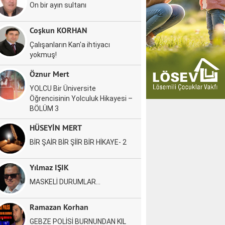
On bir ayın sultanı
Coşkun KORHAN
Çalışanların Kan'a ihtiyacı
yokmuş!
Öznur Mert
YOLCU Bir Üniversite
Öğrencisinin Yolculuk Hikayesi –
BÖLÜM 3
HÜSEYİN MERT
BİR ŞAİR BİR ŞİİR BİR HİKAYE- 2
Yılmaz IŞIK
MASKELİ DURUMLAR…
Ramazan Korhan
GEBZE POLİSİ BURNUNDAN KIL