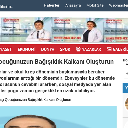
Haberler
Anasayfa
Mobil Site
Webmaste
 m..
..
İYASET
EKONOMİ
DÜNYA
SPOR
YAZARLAR
GALERİ
Çocuğunuzun Bağışıklık Kalkanı Oluşturun
src
w
mlar ve okul-kreş döneminin başlamasıyla beraber
onlarının arttığı bir dönemdir. Ebeveynler bu dönemde
” sorusunun cevabını ararken, sosyal medyada yer alan
Y
ürler çoğu zaman gerçeklikten uzak olabiliyor.
rşı Çocuğunuzun Bağışıklık Kalkanı Oluşturun