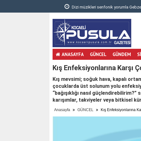
.
Dizi müzikleri senfonik yorumla Gebzelileri
ANASAYFA
GÜNCEL
GÜNDEM
S
Kış Enfeksiyonlarına Karşı 
Kış mevsimi; soğuk hava, kapalı orta
çocuklarda üst solunum yolu enfeksiy
“bağışıklığı nasıl güçlendirebilirim?
karışımlar, takviyeler veya bitkisel k
Anasayfa
GÜNCEL
Kış Enfeksiyonlarına Ka