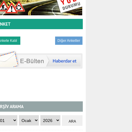
NKET
Diğer Anketler
RŞİV ARAMA