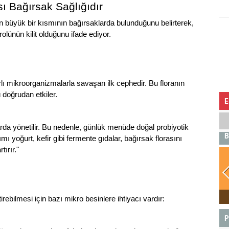
ı Bağırsak Sağlığıdır
inin büyük bir kısmının bağırsaklarda bulunduğunu belirterek,
nün kilit olduğunu ifade ediyor.
rlı mikroorganizmalarla savaşan ilk cephedir. Bu floranın
 doğrudan etkiler.
E
rda yönetilir. Bu nedenle, günlük menüde doğal probiyotik
B
 yoğurt, kefir gibi fermente gıdalar, bağırsak florasını
tırır."
BOĞA
irebilmesi için bazı mikro besinlere ihtiyacı vardır:
P