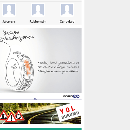
Juicerara
Rubberndm
Candykyd