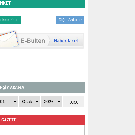
NKET
Diğer Anketler
RŞİV ARAMA
-GAZETE