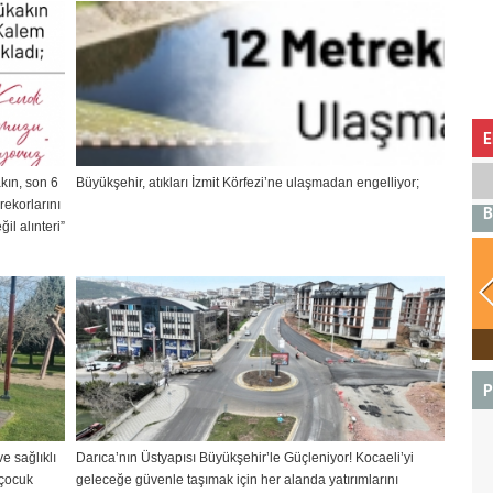
Bey Kültür Merkezi’nde Toygar Işıklı dizi müziklerini
sahneledi. Şef Engin Şen yönetimindeki konser, senfonik
yorumlarıyla Gebzelileri mest etti.
E
kın, son 6
Büyükşehir, atıkları İzmit Körfezi’ne ulaşmadan engelliyor;
rekorlarını
B
il alınteri”
BOĞA
P
e sağlıklı
Darıca’nın Üstyapısı Büyükşehir’le Güçleniyor! Kocaeli’yi
 çocuk
geleceğe güvenle taşımak için her alanda yatırımlarını