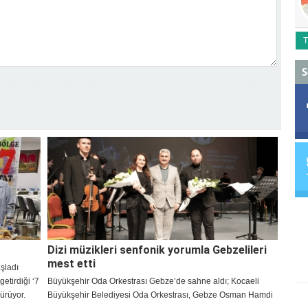
T
S
Dizi müzikleri senfonik yorumla Gebzelileri
mest etti
aşladı
etirdiği ‘7
Büyükşehir Oda Orkestrası Gebze’de sahne aldı; Kocaeli
dürüyor.
Büyükşehir Belediyesi Oda Orkestrası, Gebze Osman Hamdi