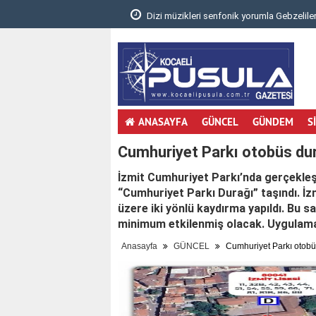
.
Dizi müzikleri senfonik yorumla Gebzelileri
ANASAYFA
GÜNCEL
GÜNDEM
S
Cumhuriyet Parkı otobüs durağ
İzmit Cumhuriyet Parkı’nda gerçekleş
“Cumhuriyet Parkı Durağı” taşındı. İ
üzere iki yönlü kaydırma yapıldı. Bu s
minimum etkilenmiş olacak. Uygulama,
Anasayfa
GÜNCEL
Cumhuriyet Parkı otobüs 