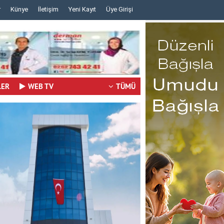
r
Künye
İletişim
Yeni Kayıt
Üye Girişi
..
..
LER
WEB TV
TÜMÜ