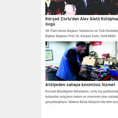
Kürşad Zorlu’dan Alev Alatlı Kütüpha
övgü
AK Parti Genel Başkan Yardımcısı ve Türk Devletleri
İlişkiler Başkanı Prof. Dr. Kürşad Zorlu, İzmit Millet
Bahçesi’nde hizmet veren Alev Alatlı Kütüphanesi 
Galerisi’ni ziyaret etti. Başkan Tahir Büyükakın’ı te
kütüphanenin şehirdeki kültür ve eğitim yaşamına k
değeri öven Zorlu, ”Bu mekân, Kocaeli’nin kültür ve
alanında ne kadar ileriye gittiğinin somut gösterges
dedi.
Atölyeden sahaya kesintisiz hizmet
Kocaeli Büyükşehir Belediyesi, zorlu kış şartların
kullanılan araçların bakım ve onarımını yine sahad
gerçekleştiriyor. Makine İkmal Atölyesi’nde fren arı
yağ değişimlerine, lastik tamirinden hava kaçaklar
birçok soruna anında müdahale eden Büyükşehir, 
kaynaklara olan bağımlılığı azaltarak kamu bütçesin