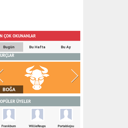
N ÇOK OKUNANLAR
Bugün
Bu Hafta
Bu Ay
URÇLAR
İKİZLER
YENGEÇ
OPÜLER ÜYELER
Frankbum
WillieReups
Portablejsu