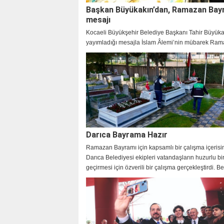
Başkan Büyükakın’dan, Ramazan Bay
mesajı
Kocaeli Büyükşehir Belediye Başkanı Tahir Büyüka
yayımladığı mesajla İslam Âlemi’nin mübarek Ra
Bayramı’nı tebrik etti.
Darıca Bayrama Hazır
Ramazan Bayramı için kapsamlı bir çalışma içerisi
Darıca Belediyesi ekipleri vatandaşların huzurlu b
geçirmesi için özverili bir çalışma gerçekleştirdi. B
Başkanı Muzaffer Bıyık da bayram mesajı yayınlay
vatandaşların bayramını kutladı.