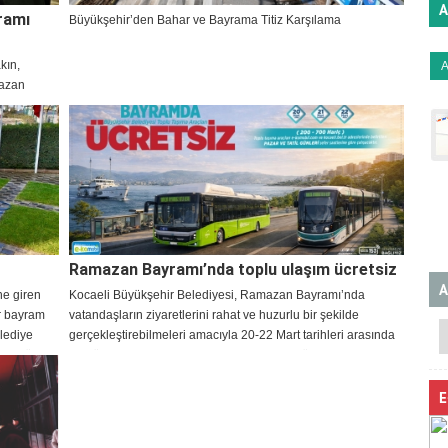
A
ramı
Büyükşehir’den Bahar ve Bayrama Titiz Karşılama
kın,
mazan
Ramazan Bayramı’nda toplu ulaşım ücretsiz
A
ne giren
Kocaeli Büyükşehir Belediyesi, Ramazan Bayramı’nda
ir bayram
vatandaşların ziyaretlerini rahat ve huzurlu bir şekilde
elediye
gerçekleştirebilmeleri amacıyla 20-22 Mart tarihleri arasında
arak tüm
otobüs, raylı sistemler ve deniz ulaşımında ücretsiz hizmet
verecek.
E