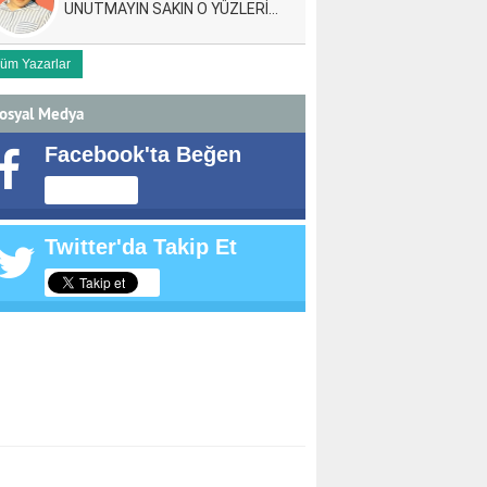
UNUTMAYIN SAKIN O YÜZLERİ…
üm Yazarlar
osyal Medya
Facebook'ta Beğen
Twitter'da Takip Et