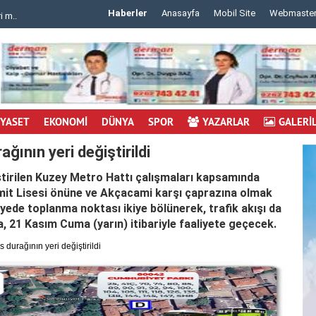
Haberler
Anasayfa
Mobil Site
Webmaste
 m..
..
İYASET
EKONOMİ
DÜNYA
SPOR
YAZARLAR
GALERİ
ının yeri değiştirildi
tirilen Kuzey Metro Hattı çalışmaları kapsamında
zmit Lisesi önüne ve Akçacami karşı çaprazına olmak
ayede toplanma noktası ikiye bölünerek, trafik akışı da
 21 Kasım Cuma (yarın) itibariyle faaliyete geçecek.
durağının yeri değiştirildi