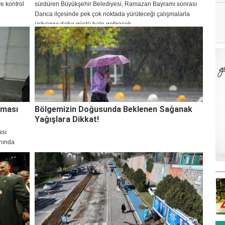
e kontrol
sürdüren Büyükşehir Belediyesi, Ramazan Bayramı sonrası
Darıca ilçesinde pek çok noktada yürüteceği çalışmalarla
üstyapıyı daha güçlü hale getirecek.
şması
Bölgemizin Doğusunda Beklenen Sağanak
Yağışlara Dikkat!
ası
nında
 Gebzeliler