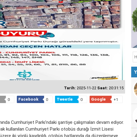
Y
Tarih:
2025-11-22
Saat:
20:31:15
Facebook
Tweetle
Google
0
0
0
+1
ında Cumhuriyet Parkı’ndaki şantiye çalışmaları devam ediyor.
ak kullanılan Cumhuriyet Parkı otobüs durağı İzmit Lisesi
ere iki yönlü kaydırıldı, otobüs hatlarında da düzenlemeye