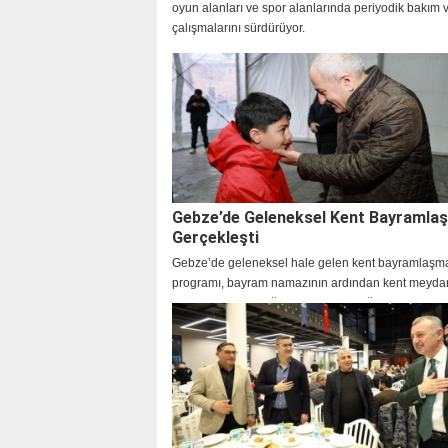
oyun alanları ve spor alanlarında periyodik bakım v
çalışmalarını sürdürüyor.
Gebze’de Geleneksel Kent Bayramla
Gerçekleşti
Gebze’de geleneksel hale gelen kent bayramlaşm
programı, bayram namazının ardından kent meyda
gerçekleştirildi. Yoğun katılımın olduğu programda
bayram sevincini birlikte yaşadı.