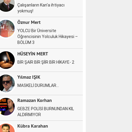
Çalışanların Kan'a ihtiyacı
yokmuş!
Öznur Mert
YOLCU Bir Üniversite
Öğrencisinin Yolculuk Hikayesi –
BÖLÜM 3
HÜSEYİN MERT
BİR ŞAİR BİR ŞİİR BİR HİKAYE- 2
Yılmaz IŞIK
MASKELİ DURUMLAR…
Ramazan Korhan
GEBZE POLİSİ BURNUNDAN KIL
ALDIRMIYOR
Kübra Karahan