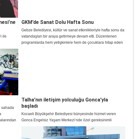
nesi’ne
GKM’de Sanat Dolu Hafta Sonu
Gebze Belediyesi, kültür ve sanat etkinlikleriyle hafta sonu da
 ile
vatandaşları bir araya getirmeye devam etti. Düzenlenen
programlarda hem yetişkinlere hem de çocuklara hitap eden
ve Sanat
etkinlikler yoğun ilgi gördü.
brik ederek
attığı
 eğitim
i olmuştur”
Talha’nın iletişim yolculuğu Gonca’yla
başladı
da sahada
a
Kocaeli Büyükşehir Belediyesi bünyesinde hizmet veren
zalarından
Gonca Engelsiz Yaşam Merkezi’nde özel gereksinimli
ına kadar
çocuklara bilimsel temelli dil ve konuşma terapisi ile destek
dış
olunuyor. Bu kapsamda dil ve konuşma terapisinden
i etkin bir
yaralanan 3 yaşındaki Talha Kahraman’ın hem karşılıklı