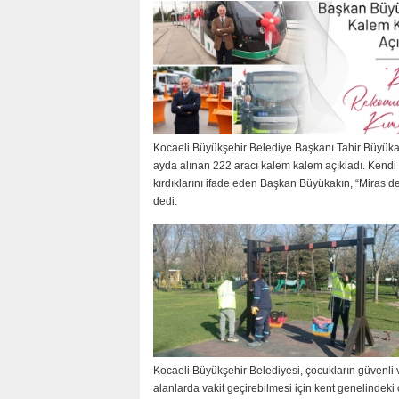
Etkinlik öncesinde okul yetkilisiyle kısa bir röportaj
gerçekleştirdik.
Kocaeli Büyükşehir Belediye Başkanı Tahir Büyüka
ayda alınan 222 aracı kalem kalem açıkladı. Kendi 
kırdıklarını ifade eden Başkan Büyükakın, “Miras değ
dedi.
KOÇ
Kocaeli Büyükşehir Belediyesi, çocukların güvenli v
alanlarda vakit geçirebilmesi için kent genelindeki