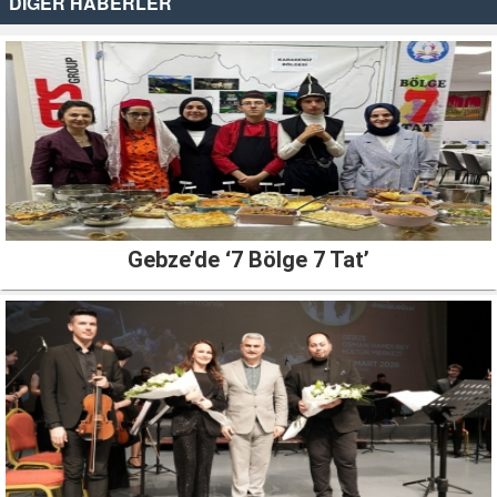
DİĞER HABERLER
Gebze’de ‘7 Bölge 7 Tat’