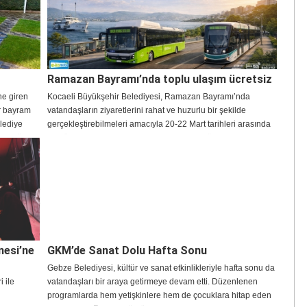
Ramazan Bayramı’nda toplu ulaşım ücretsiz
ne giren
Kocaeli Büyükşehir Belediyesi, Ramazan Bayramı’nda
ir bayram
vatandaşların ziyaretlerini rahat ve huzurlu bir şekilde
elediye
gerçekleştirebilmeleri amacıyla 20-22 Mart tarihleri arasında
arak tüm
otobüs, raylı sistemler ve deniz ulaşımında ücretsiz hizmet
verecek.
nesi’ne
GKM’de Sanat Dolu Hafta Sonu
Gebze Belediyesi, kültür ve sanat etkinlikleriyle hafta sonu da
 ile
vatandaşları bir araya getirmeye devam etti. Düzenlenen
programlarda hem yetişkinlere hem de çocuklara hitap eden