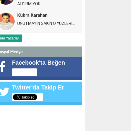
ALDIRMIYOR
Kübra Karahan
UNUTMAYIN SAKIN O YÜZLERİ…
üm Yazarlar
osyal Medya
Facebook'ta Beğen
Twitter'da Takip Et