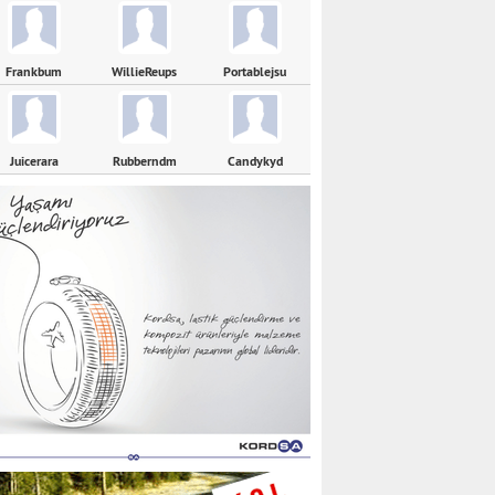
Frankbum
WillieReups
Portablejsu
Juicerara
Rubberndm
Candykyd