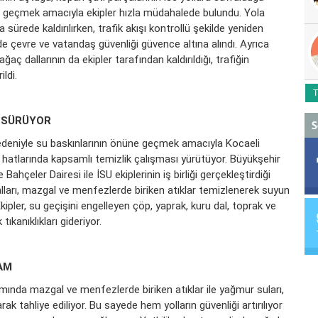
nüne geçmek amacıyla ekipler hızla müdahalede bulundu. Yola
a sürede kaldırılırken, trafik akışı kontrollü şekilde yeniden
ede çevre ve vatandaş güvenliği güvence altına alındı. Ayrıca
ğaç dallarının da ekipler tarafından kaldırıldığı, trafiğin
ldi.
T
R SÜRÜYOR
S
 nedeniyle su baskınlarının önüne geçmek amacıyla Kocaeli
atlarında kapsamlı temizlik çalışması yürütüyor. Büyükşehir
ahçeler Dairesi ile İSU ekiplerinin iş birliği gerçekleştirdiği
lları, mazgal ve menfezlerde biriken atıklar temizlenerek suyun
Ekipler, su geçişini engelleyen çöp, yaprak, kuru dal, toprak ve
ıkanıklıkları gideriyor.
AM
mında mazgal ve menfezlerde biriken atıklar ile yağmur suları,
 tahliye ediliyor. Bu sayede hem yolların güvenliği artırılıyor