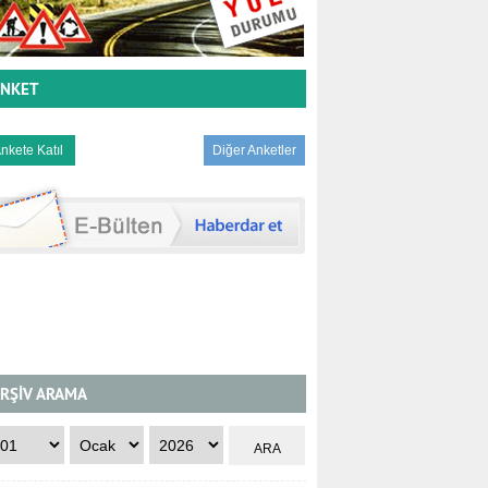
NKET
Diğer Anketler
RŞİV ARAMA