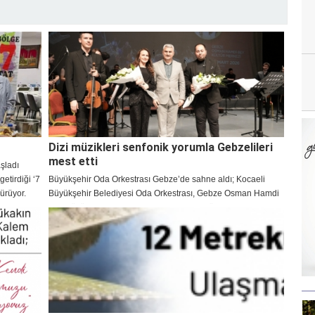
Dizi müzikleri senfonik yorumla Gebzelileri
mest etti
aşladı
etirdiği ‘7
Büyükşehir Oda Orkestrası Gebze’de sahne aldı; Kocaeli
dürüyor.
Büyükşehir Belediyesi Oda Orkestrası, Gebze Osman Hamdi
Bey Kültür Merkezi’nde Toygar Işıklı dizi müziklerini
sahneledi. Şef Engin Şen yönetimindeki konser, senfonik
yorumlarıyla Gebzelileri mest etti.