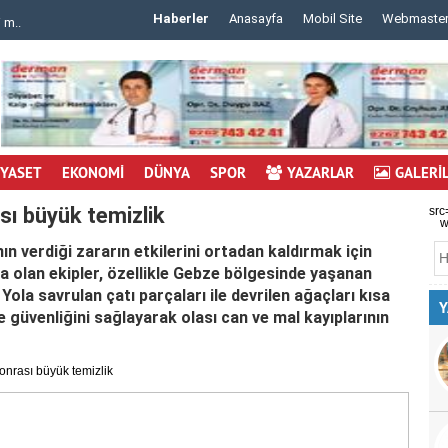
Haberler
Anasayfa
Mobil Site
Webmaste
 m..
..
İYASET
EKONOMİ
DÜNYA
SPOR
YAZARLAR
GALERİ
sı büyük temizlik
src
w
ın verdiği zararın etkilerini ortadan kaldırmak için
 olan ekipler, özellikle Gebze bölgesinde yaşanan
ola savrulan çatı parçaları ile devrilen ağaçları kısa
Y
e güvenliğini sağlayarak olası can ve mal kayıplarının
onrası büyük temizlik