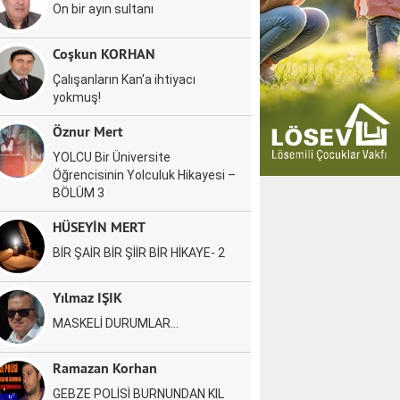
On bir ayın sultanı
Coşkun KORHAN
Çalışanların Kan'a ihtiyacı
yokmuş!
Öznur Mert
YOLCU Bir Üniversite
Öğrencisinin Yolculuk Hikayesi –
BÖLÜM 3
HÜSEYİN MERT
BİR ŞAİR BİR ŞİİR BİR HİKAYE- 2
Yılmaz IŞIK
MASKELİ DURUMLAR…
Ramazan Korhan
GEBZE POLİSİ BURNUNDAN KIL