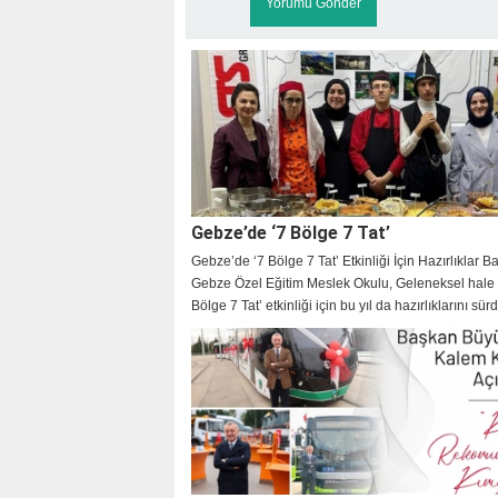
Gebze’de ‘7 Bölge 7 Tat’
Gebze’de ‘7 Bölge 7 Tat’ Etkinliği İçin Hazırlıklar B
Gebze Özel Eğitim Meslek Okulu, Geleneksel hale g
Bölge 7 Tat’ etkinliği için bu yıl da hazırlıklarını sür
Etkinlik öncesinde okul yetkilisiyle kısa bir röportaj
gerçekleştirdik.