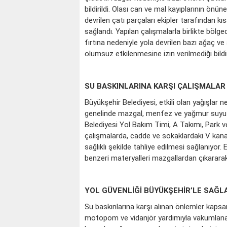
bildirildi. Olası can ve mal kayıplarının ö
devrilen çatı parçaları ekipler tarafından kıs
sağlandı. Yapılan çalışmalarla birlikte bölg
fırtına nedeniyle yola devrilen bazı ağaç ve a
olumsuz etkilenmesine izin verilmediği bildiri
SU BASKINLARINA KARŞI ÇALIŞMALA
Büyükşehir Belediyesi, etkili olan yağışlar
genelinde mazgal, menfez ve yağmur suyu h
Belediyesi Yol Bakım Timi, A Takımı, Park ve B
çalışmalarda, cadde ve sokaklardaki V kana
sağlıklı şekilde tahliye edilmesi sağlanıyor. 
benzeri materyalleri mazgallardan çıkararak t
YOL GÜVENLİĞİ BÜYÜKŞEHİR’LE SAĞL
Su baskınlarına karşı alınan önlemler kapsa
motopom ve vidanjör yardımıyla vakumlanarak