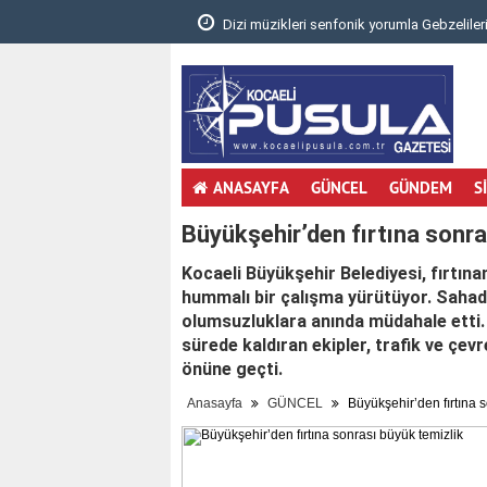
.
Dizi müzikleri senfonik yorumla Gebzelileri
ANASAYFA
GÜNCEL
GÜNDEM
S
Büyükşehir’den fırtına sonra
Kocaeli Büyükşehir Belediyesi, fırtınan
hummalı bir çalışma yürütüyor. Sahada
olumsuzluklara anında müdahale etti. Y
sürede kaldıran ekipler, trafik ve çevr
önüne geçti.
Anasayfa
GÜNCEL
Büyükşehir’den fırtına s