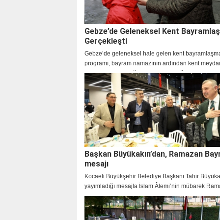
Gebze’de Geleneksel Kent Bayramla
Gerçekleşti
Gebze’de geleneksel hale gelen kent bayramlaşm
programı, bayram namazının ardından kent meyda
gerçekleştirildi. Yoğun katılımın olduğu programda
bayram sevincini birlikte yaşadı.
Başkan Büyükakın’dan, Ramazan Bay
mesajı
Kocaeli Büyükşehir Belediye Başkanı Tahir Büyüka
yayımladığı mesajla İslam Âlemi’nin mübarek Ra
Bayramı’nı tebrik etti.