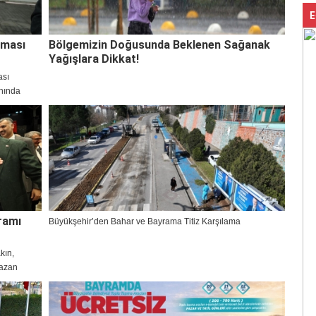
E
şması
Bölgemizin Doğusunda Beklenen Sağanak
Yağışlara Dikkat!
ası
nında
 Gebzeliler
ramı
Büyükşehir’den Bahar ve Bayrama Titiz Karşılama
kın,
mazan