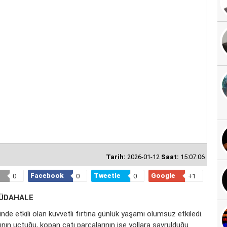
Tarih:
2026-01-12
Saat:
15:07:06
Facebook
Tweetle
Google
0
0
0
+1
MÜDAHALE
de etkili olan kuvvetli fırtına günlük yaşamı olumsuz etkiledi.
rının uçtuğu, kopan çatı parçalarının ise yollara savrulduğu