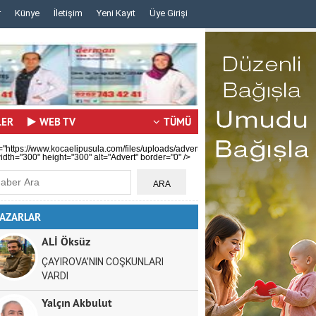
r
Künye
İletişim
Yeni Kayıt
Üye Girişi
..
..
LER
WEB TV
TÜMÜ
="https://www.kocaelipusula.com/files/uploads/advert/c59b0ea80a.jpg"
idth="300" height="300" alt="Advert" border="0" />
AZARLAR
ALİ Öksüz
ÇAYIROVA’NIN COŞKUNLARI
VARDI
Yalçın Akbulut