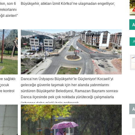
kın, son 6
Büyükşehir, atıkları İzmit Körfezi’ne ulaşmadan engelliyor;
rekorlarını
il alınteri”
A
e sağlıklı
Darıca’nın Üstyapısı Büyükşehir’le Güçleniyor! Kocaeli’yi
 çocuk
geleceğe güvenle taşımak için her alanda yatırımlarını
e kontrol
sürdüren Büyükşehir Belediyesi, Ramazan Bayramı sonrası
Darıca ilçesinde pek çok noktada yürüteceği çalışmalarla
üstyapıyı daha güçlü hale getirecek.
A