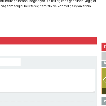
unsuz çalışması sağlanıyor. Yetkililer, kent genelinde yağışlar
 yaşanmadığını belirterek, temizlik ve kontrol çalışmalarının
E
B
BOĞA
P