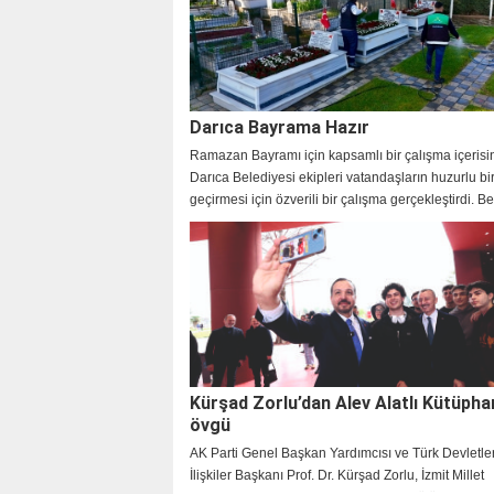
Darıca Bayrama Hazır
Ramazan Bayramı için kapsamlı bir çalışma içerisi
Darıca Belediyesi ekipleri vatandaşların huzurlu b
geçirmesi için özverili bir çalışma gerçekleştirdi. B
Başkanı Muzaffer Bıyık da bayram mesajı yayınlay
vatandaşların bayramını kutladı.
Kürşad Zorlu’dan Alev Alatlı Kütüpha
övgü
AK Parti Genel Başkan Yardımcısı ve Türk Devletleri
İlişkiler Başkanı Prof. Dr. Kürşad Zorlu, İzmit Millet