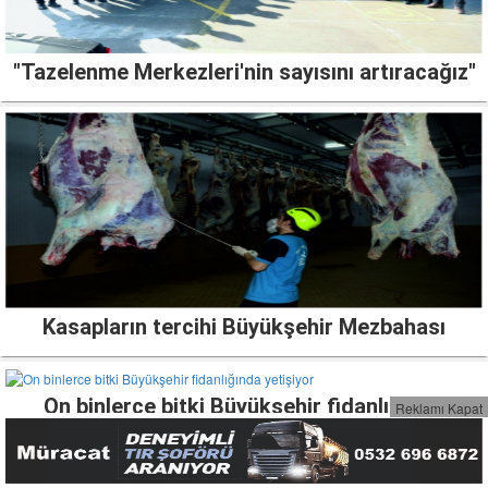
"Tazelenme Merkezleri'nin sayısını artıracağız"
Kasapların tercihi Büyükşehir Mezbahası
On binlerce bitki Büyükşehir fidanlığında
Reklamı Kapat
yetişiyor